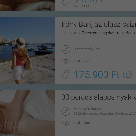
14.990 Ft
Irány Bari, az olasz csi
3 éjszaka 2 fő részére reggelivel, repülővel,
Olaszország, Bari
maiUtazás
175.900 Ft-tól
30 perces alapos nyak-
Masszázs Barlang
1129 Budapest, Hegedűs Gyula u. 27/
maikupon