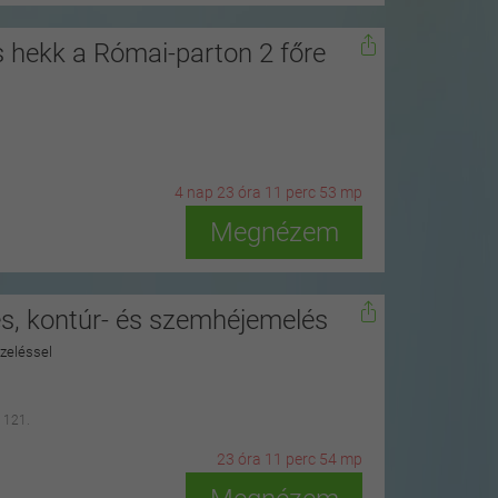
s hekk a Római-parton 2 főre
4
n
ap
23
ó
ra
11
p
erc
51
m
p
Megnézem
és, kontúr- és szemhéjemelés
zeléssel
 121.
23
ó
ra
11
p
erc
52
m
p