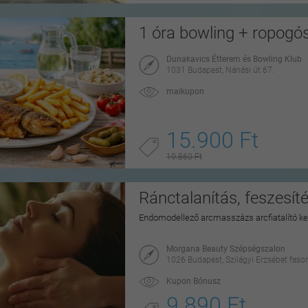
1 óra bowling + ropogó
Dunakavics Étterem és Bowling Klub
1031 Budapest, Nánási út 67.
maikupon
15.900 Ft
19.860 Ft
Ránctalanítás, feszesít
Endomodellező arcmasszázs arcfiatalító ke
Morgana Beauty Szépségszalon
1026 Budapest, Szilágyi Erzsébet fasor
Kupon Bónusz
9.890 Ft