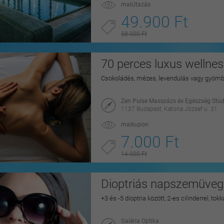
maiUtazás
49.900 Ft
58.000 Ft
70 perces luxus welln
Csokoládés, mézes, levendulás vagy gyöm
Zen Pulse Masszázs és Egészség Stúd
1137 Budapest, Katona József u. 31.
maikupon
7.000 Ft
14.000 Ft
Dioptriás napszemüveg 
+3 és -5 dioptria között, 2-es cilinderrel, to
Galéria Optika