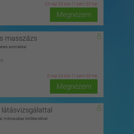
23
n
ap
23
ó
ra
11
p
erc
51
m
p
Megnézem
ess masszázs
béres aromákkal
ió
5
n
ap
23
ó
ra
11
p
erc
51
m
p
Megnézem
látásvizsgálattal
kkal, mikroszálas törlőkendővel