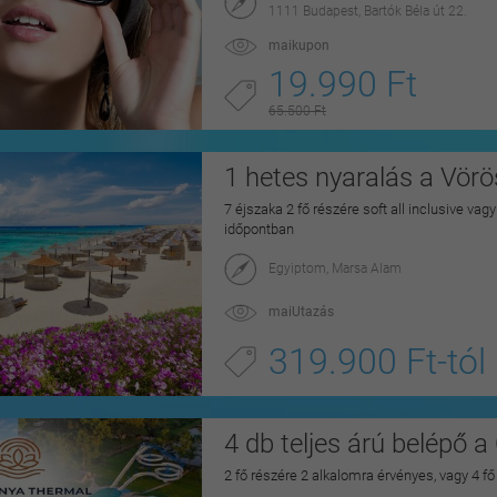
1111 Budapest, Bartók Béla út 22.
maikupon
19.990 Ft
65.500 Ft
1 hetes nyaralás a Vörö
7 éjszaka 2 fő részére soft all inclusive vag
időpontban
Egyiptom, Marsa Alam
maiUtazás
319.900 Ft-tól
4 db teljes árú belépő
2 fő részére 2 alkalomra érvényes, vagy 4 fő