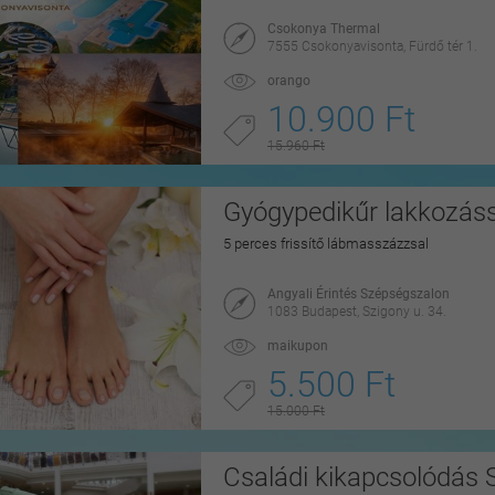
Csokonya Thermal
7555 Csokonyavisonta, Fürdő tér 1.
orango
10.900 Ft
15.960 Ft
Gyógypedikűr lakkozáss
5 perces frissítő lábmasszázzsal
Angyali Érintés Szépségszalon
1083 Budapest, Szigony u. 34.
maikupon
5.500 Ft
15.000 Ft
Családi kikapcsolódás 