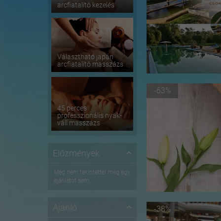
arcfiatalító kezelés
Választható japán
arcfiatalító masszázs
-63%
45 perces
professzionális nyak-
váll masszázs
Előzmények
Még nem tekintettél meg egy
ajánlatot sem
Ajánló
-38%