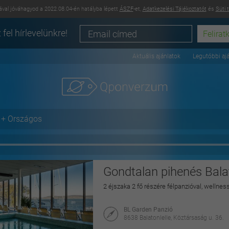
val jóváhagyod a 2022.08.04-én hatályba lépett
ÁSZF
-et,
Adatkezelési Tájékoztatót
és
Süti 
 fel hírlevelünkre!
Aktuális ajánlatok
Legutóbbi aj
+ Országos
Gondtalan pihenés Balat
2 éjszaka 2 fő részére félpanzióval, wellnes
BL Garden Panzió
8638 Balatonlelle, Köztársaság u. 36.