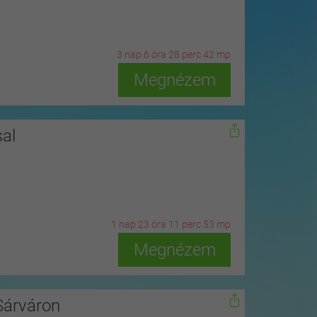
3
n
ap
6
ó
ra
28
p
erc
40
m
p
Megnézem
al
1
n
ap
23
ó
ra
11
p
erc
51
m
p
Megnézem
Sárváron