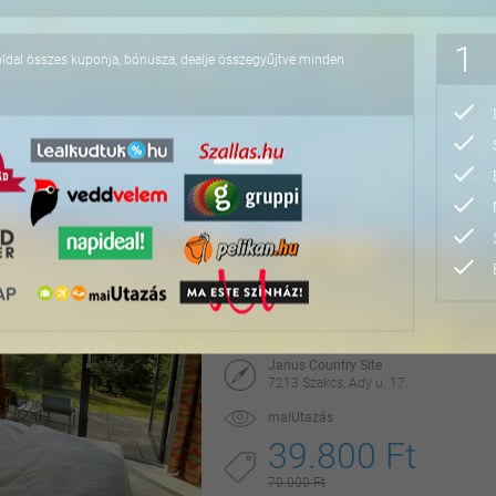
1,5 órás bányakaland qu
1
Egy elhagyatott bányarendszerben
oldal összes kuponja, bónusza, dealje összegyűjtve minden
X-Treme Quad Tours
2045 Törökbálint, Bajcsy-Zsilinszky u. 
maikupon
25.000 Ft
31.250 Ft
Őszi vidéki lazítás Sza
2 éjszaka 2 fő részére felszerelt üdülőházban
használattal, 2026.09.01-10.31. között
Janus Country Site
7213 Szakcs, Ady u. 17.
maiUtazás
39.800 Ft
70.000 Ft