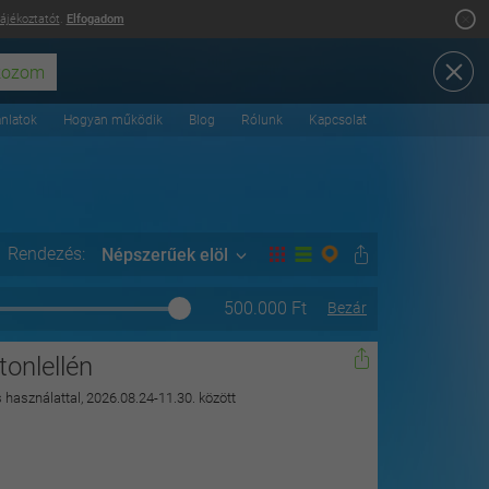
tájékoztatót
.
Elfogadom
ánlatok
Hogyan működik
Blog
Rólunk
Kapcsolat
Rendezés:
Népszerűek elöl
500.000
Ft
Bezár
onlellén
s használattal, 2026.08.24-11.30. között