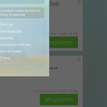
adokkal és terepjáróval
hírlevélben kategóriákra bontva,
ahogy Te szeretnéd
Étel & Ital
71.
Szépségápolás
5
n
ap
23
ó
ra
11
p
erc
51
m
p
Egészség
Megnézem
Masszázs & Wellness
Sport & Fitnees
Élmény
kcson
 önellátással, privát jakuzzi és finn szauna
21
n
ap
23
ó
ra
11
p
erc
51
m
p
Megnézem