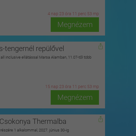
4
n
ap
23
ó
ra
11
p
erc
51
m
p
Megnézem
s-tengernél repülővel
y all inclusive ellátással Marsa Alamban, 11.07-től több
15
n
ap
23
ó
ra
11
p
erc
51
m
p
Megnézem
 a Csokonya Thermalba
 részére 1 alkalommal, 2027. június 30-ig