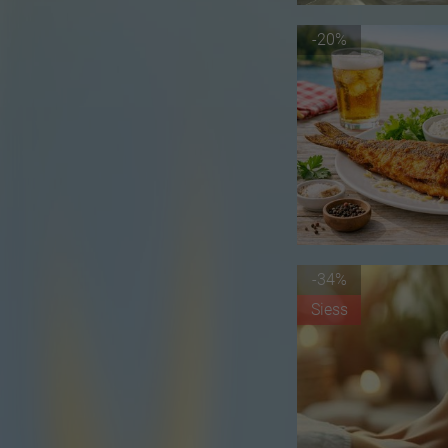
-20%
-34%
Siess