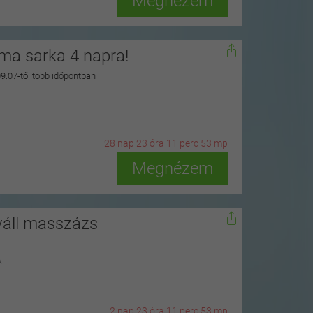
Megnézem
zma sarka 4 napra!
 09.07-től több időpontban
28
n
ap
23
ó
ra
11
p
erc
51
m
p
Megnézem
váll masszázs
A
2
n
ap
23
ó
ra
11
p
erc
51
m
p