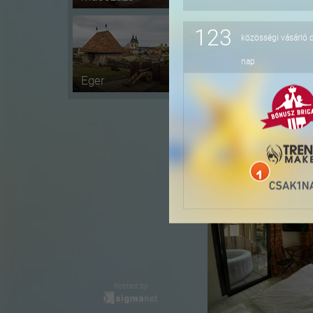
-20%
123
közösségi vásárló 
nap
Eger
-43%
hosted by