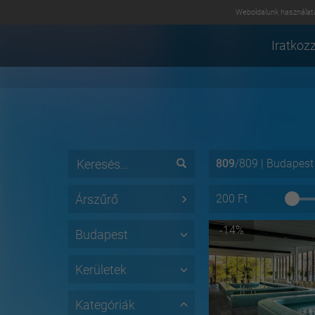
Weboldalunk használatá
Iratkozz
809
/
809
|
Budapest
Árszűrő
200
Ft
-14%
Budapest
Kerületek
Kategóriák