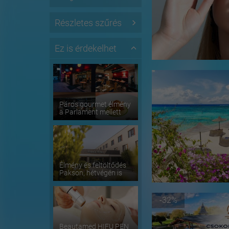
Részletes szűrés
Ez is érdekelhet
Páros gourmet élmény
a Parlament mellett
Élmény és feltöltődés
Pakson, hétvégén is
-32%
Beautamed HIFU PEN