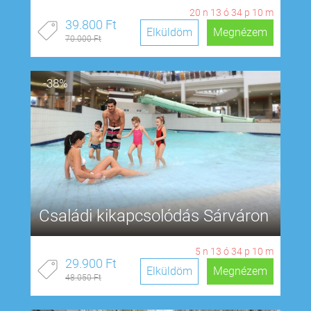
20
n
13
ó
34
p
9
m
39.800 Ft
Elküldöm
Megnézem
70.000 Ft
-38%
Családi kikapcsolódás Sárváron
5
n
13
ó
34
p
9
m
29.900 Ft
Elküldöm
Megnézem
48.050 Ft