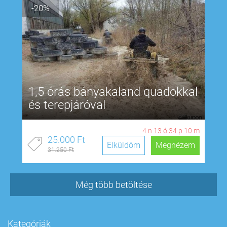
-20%
1,5 órás bányakaland quadokkal
és terepjáróval
4
n
13
ó
34
p
9
m
25.000 Ft
Elküldöm
Megnézem
31.250 Ft
Még több betöltése
Kategóriák