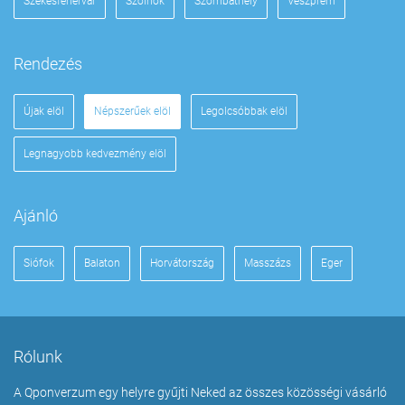
Székesfehérvár
Szolnok
Szombathely
Veszprém
Rendezés
Újak elöl
Népszerűek elöl
Legolcsóbbak elöl
Legnagyobb kedvezmény elöl
Ajánló
Siófok
Balaton
Horvátország
Masszázs
Eger
Rólunk
A Qponverzum egy helyre gyűjti Neked az összes közösségi vásárló