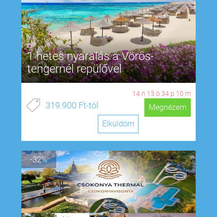
1 hetes nyaralás a Vörös-
tengernél repülővel
14
n
13
ó
34
p
9
m
319.900 Ft-tól
Megnézem
Elküldöm
-32%