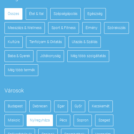
Összes
Étel & Ital
Szépségápolás
Egészség
Masszázs & Wellness
Sport & Fitness
Élmény
Szórakozás
Kultúra
Tanfolyam & Oktatás
Utazás & Szállás
Baba & Gyerek
Jótékonyság
Még több szolgáltatás
Még több termék
Városok
Budapest
Debrecen
Eger
Győr
Kecskemét
Miskolc
Nyíregyháza
Pécs
Sopron
Szeged