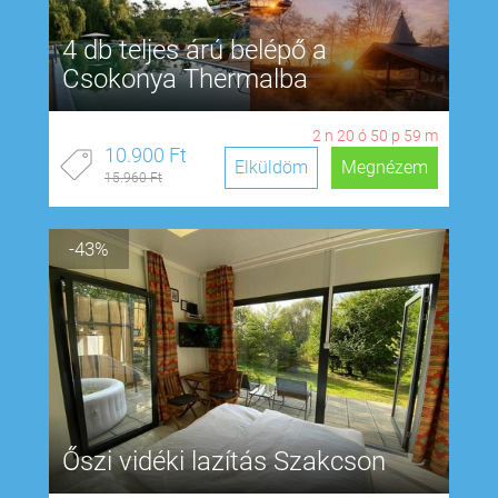
4 db teljes árú belépő a
Csokonya Thermalba
2
n
20
ó
50
p
58
m
10.900 Ft
Elküldöm
Megnézem
15.960 Ft
-43%
Őszi vidéki lazítás Szakcson