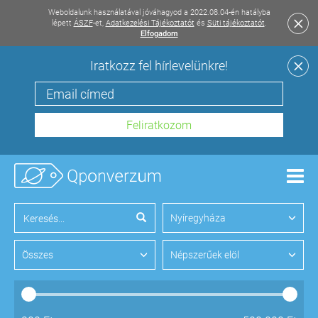
Weboldalunk használatával jóváhagyod a 2022.08.04-én hatályba
lépett
ÁSZF
-et,
Adatkezelési Tájékoztatót
és
Süti tájékoztatót
.
Elfogadom
Iratkozz fel hírlevelünkre!
Men
Nyíregyháza
Összes
Népszerűek elöl