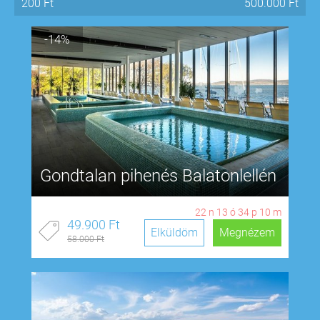
200
Ft
500.000
Ft
-14%
Gondtalan pihenés Balatonlellén
22
n
13
ó
34
p
9
m
49.900 Ft
Elküldöm
Megnézem
58.000 Ft