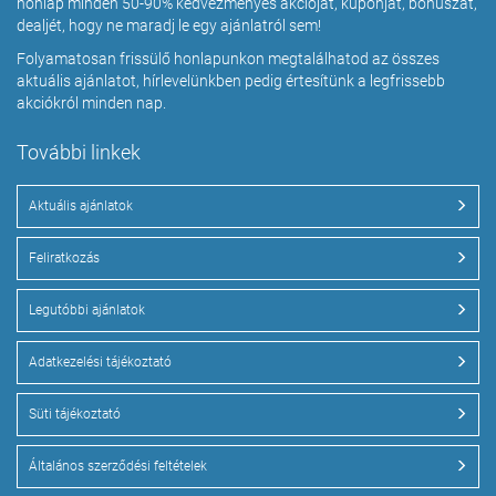
honlap minden 50-90% kedvezményes akcióját, kuponját, bónuszát,
dealjét, hogy ne maradj le egy ajánlatról sem!
Folyamatosan frissülő honlapunkon megtalálhatod az összes
aktuális ajánlatot, hírlevelünkben pedig értesítünk a legfrissebb
akciókról minden nap.
További linkek
Aktuális ajánlatok
Feliratkozás
Legutóbbi ajánlatok
Adatkezelési tájékoztató
Süti tájékoztató
Általános szerződési feltételek