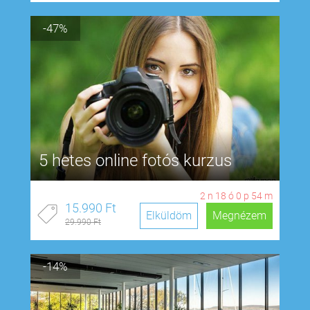
-47%
5 hetes online fotós kurzus
2
n
18
ó
0
p
53
m
15.990 Ft
Elküldöm
Megnézem
29.990 Ft
-14%