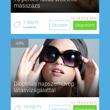
masszázs
4
n
18
ó
0
p
53
m
7.000 Ft
Elküldöm
Megnézem
14.000 Ft
-69%
Dioptriás napszemüveg
látásvizsgálattal
3
n
18
ó
0
p
53
m
19.990 Ft
Elküldöm
Megnézem