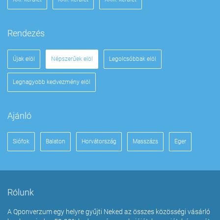
Rendezés
Újak elöl
Népszerűek elöl
Legolcsóbbak elöl
Legnagyobb kedvezmény elöl
Ajánló
Siófok
Balaton
Horvátország
Masszázs
Eger
Rólunk
A Qponverzum egy helyre gyűjti Neked az összes közösségi vásárló