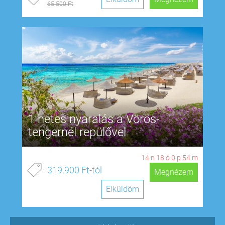
65.500 Ft
1 hetes nyaralás a Vörös-
tengernél repülővel
14
n
18
ó
0
p
53
m
319.900 Ft-tól
Megnézem
Elküldöm