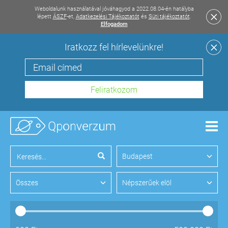
Weboldalunk használatával jóváhagyod a 2022.08.04-én hatályba
lépett
ÁSZF
-et,
Adatkezelési Tájékoztatót
és
Süti tájékoztatót
.
Elfogadom
Iratkozz fel hírlevelünkre!
Men
Budapest
Összes
Népszerűek elöl