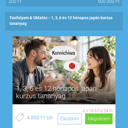
200
Ft
500.000
Ft
Tanfolyam & Oktatás
1, 3, 6 és 12 hónapos japán kurzus
tananyag
-76-87%
1, 3, 6 és 12 hónapos japán
kurzus tananyag
4
n
18
ó
0
p
53
m
4.800 Ft-tól
Elküldöm
Megnézem