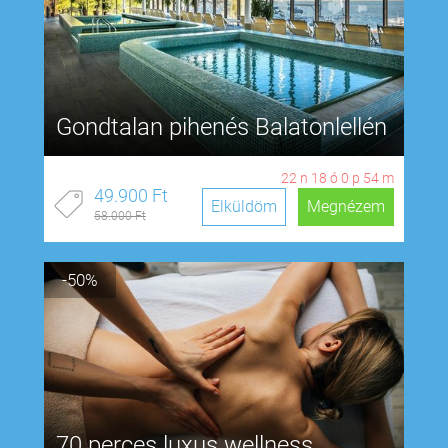
Gondtalan pihenés Balatonlellén
22
n
18
ó
0
p
53
m
49.900 Ft
Elküldöm
Megnézem
58.000 Ft
-50%
70 perces luxus wellness