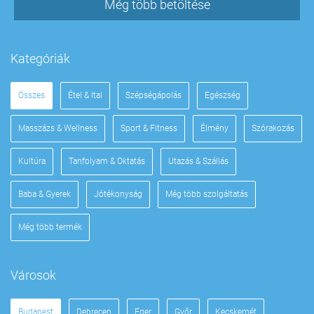
Még több betöltése
Kategóriák
Összes
Étel & Ital
Szépségápolás
Egészség
Masszázs & Wellness
Sport & Fitness
Élmény
Szórakozás
Kultúra
Tanfolyam & Oktatás
Utazás & Szállás
Baba & Gyerek
Jótékonyság
Még több szolgáltatás
Még több termék
Városok
Budapest
Debrecen
Eger
Győr
Kecskemét