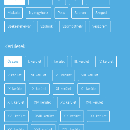
Miskolc
Nyíregyháza
Pécs
Sopron
Szeged
Székesfehérvár
Szolnok
Szombathely
Veszprém
Kerületek
Összes
I. kerület
II. kerület
III. kerület
IV. kerület
V. kerület
VI. kerület
VII. kerület
VIII. kerület
IX. kerület
X. kerület
XI. kerület
XII. kerület
XIII. kerület
XIV. kerület
XV. kerület
XVI. kerület
XVII. kerület
XVIII. kerület
XIX. kerület
XX. kerület
XXI. kerület
XXII. kerület
XXIII. kerület