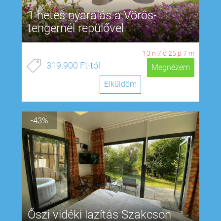
1 hetes nyaralás a Vörös-
tengernél repülővel
13
n
7
ó
25
p
6
m
319.900 Ft-tól
Megnézem
Elküldöm
-43%
Őszi vidéki lazítás Szakcson