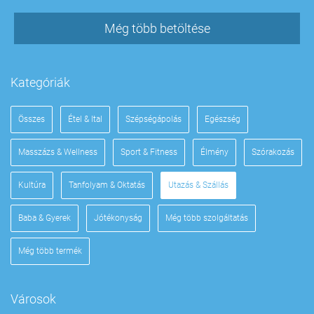
Még több betöltése
Kategóriák
Összes
Étel & Ital
Szépségápolás
Egészség
Masszázs & Wellness
Sport & Fitness
Élmény
Szórakozás
Kultúra
Tanfolyam & Oktatás
Utazás & Szállás
Baba & Gyerek
Jótékonyság
Még több szolgáltatás
Még több termék
Városok