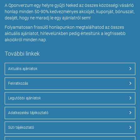
A Qponverzum egy helyre gyűjti Neked az összes közösségi vásárló
honlap minden 50-90% kedvezményes akcióját, kuponját, bónuszát,
dealjét, hogy ne maradj le egy ajánlatról sem!
Folyamatosan frissülő honlapunkon megtalálhatod az összes
aktuális ajánlatot, hírlevelünkben pedig értesítünk a legfrissebb
akciókról minden nap.
További linkek
Aktuális ajánlatok
Feliratkozás
Legutóbbi ajánlatok
Adatkezelési tájékoztató
Süti tájékoztató