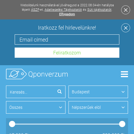
Weboldalunk használatával jóváhagyod a 2022.08.04-én hatályba
lépett
ÁSZF
-et,
Adatkezelési Tájékoztatót
és
Süti tájékoztatót
.
Elfogadom
Iratkozz fel hírlevelünkre!
Men
Budapest
Összes
Népszerűek elöl