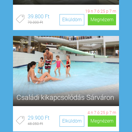
19
n
7
ó
25
p
6
m
39.800 Ft
Elküldöm
Megnézem
70.000 Ft
-38%
Családi kikapcsolódás Sárváron
4
n
7
ó
25
p
6
m
29.900 Ft
Elküldöm
Megnézem
48.050 Ft