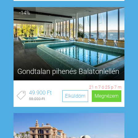
-14%
Gondtalan pihenés Balatonlellén
21
n
7
ó
25
p
6
m
49.900 Ft
Elküldöm
Megnézem
58.000 Ft