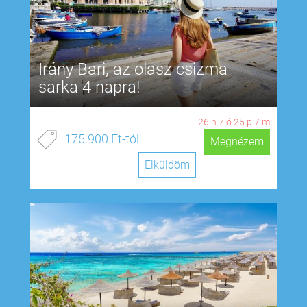
Irány Bari, az olasz csizma
sarka 4 napra!
26
n
7
ó
25
p
6
m
175.900 Ft-tól
Megnézem
Elküldöm