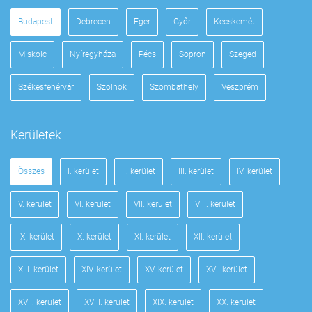
Budapest
Debrecen
Eger
Győr
Kecskemét
Miskolc
Nyíregyháza
Pécs
Sopron
Szeged
Székesfehérvár
Szolnok
Szombathely
Veszprém
Kerületek
Összes
I. kerület
II. kerület
III. kerület
IV. kerület
V. kerület
VI. kerület
VII. kerület
VIII. kerület
IX. kerület
X. kerület
XI. kerület
XII. kerület
XIII. kerület
XIV. kerület
XV. kerület
XVI. kerület
XVII. kerület
XVIII. kerület
XIX. kerület
XX. kerület