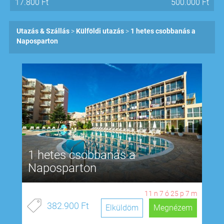
17.800
Ft
500.000
Ft
Utazás & Szállás
Külföldi utazás
1 hetes csobbanás a
Naposparton
1 hetes csobbanás a
Naposparton
11
n
7
ó
25
p
6
m
382.900 Ft
Elküldöm
Megnézem