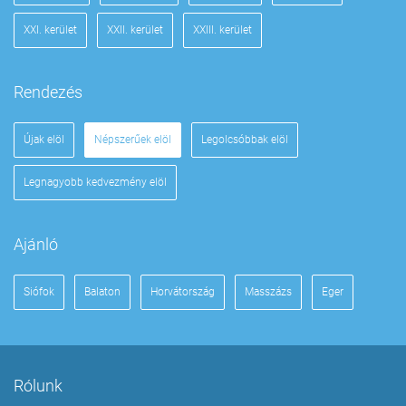
XXI. kerület
XXII. kerület
XXIII. kerület
Rendezés
Újak elöl
Népszerűek elöl
Legolcsóbbak elöl
Legnagyobb kedvezmény elöl
Ajánló
Siófok
Balaton
Horvátország
Masszázs
Eger
Rólunk