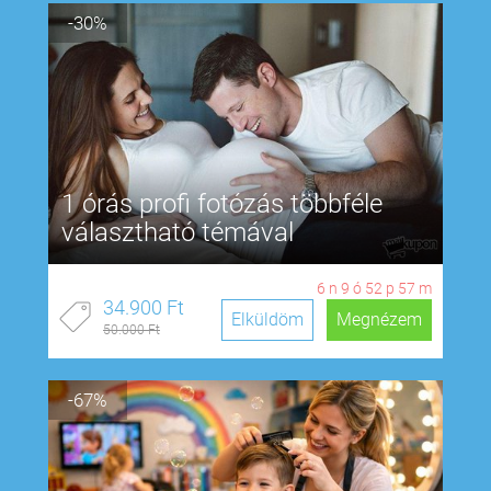
-30%
1 órás profi fotózás többféle
választható témával
6
n
9
ó
52
p
56
m
34.900 Ft
Elküldöm
Megnézem
50.000 Ft
-67%