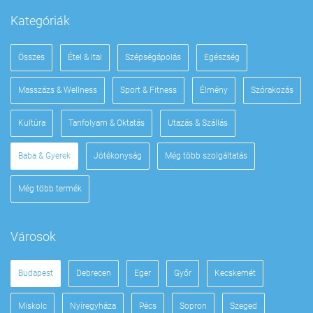
Kategóriák
Összes
Étel & Ital
Szépségápolás
Egészség
Masszázs & Wellness
Sport & Fitness
Élmény
Szórakozás
Kultúra
Tanfolyam & Oktatás
Utazás & Szállás
Baba & Gyerek
Jótékonyság
Még több szolgáltatás
Még több termék
Városok
Budapest
Debrecen
Eger
Győr
Kecskemét
Miskolc
Nyíregyháza
Pécs
Sopron
Szeged