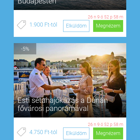
Budapesten
26
n
9
ó
52
p
57
m
1.900 Ft-tól
Elküldöm
Megnézem
-5%
Esti sétahajókázás a Dunán
fővárosi panorámával
26
n
9
ó
52
p
57
m
4.750 Ft-tól
Elküldöm
Megnézem