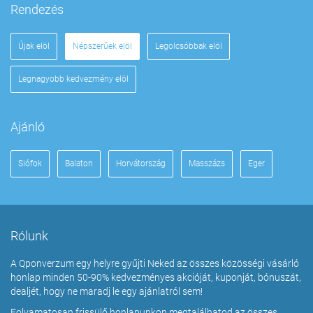
Rendezés
Újak elöl
Népszerűek elöl
Legolcsóbbak elöl
Legnagyobb kedvezmény elöl
Ajánló
Siófok
Balaton
Horvátország
Masszázs
Eger
Rólunk
A Qponverzum egy helyre gyűjti Neked az összes közösségi vásárló
honlap minden 50-90% kedvezményes akcióját, kuponját, bónuszát,
dealjét, hogy ne maradj le egy ajánlatról sem!
Folyamatosan frissülő honlapunkon megtalálhatod az összes