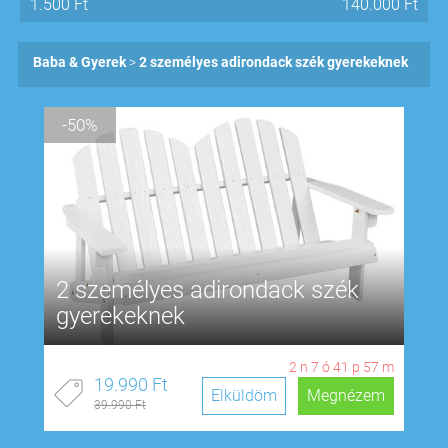
1.500
Ft
140.000
Ft
Baba & Gyerek
2 személyes adirondack szék gyerekeknek
-50%
2 személyes adirondack szék
gyerekeknek
2
n
7
ó
41
p
56
m
19.990 Ft
Elküldöm
Megnézem
39.990 Ft