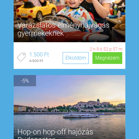
Varázslatos élményhajvágás
gyermekeknek
2
n
9
ó
52
p
56
m
1.500 Ft
Elküldöm
Megnézem
4.500 Ft
-5%
Hop-on hop-off hajózás