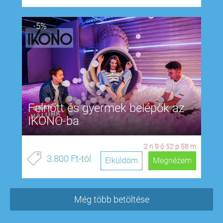
-5%
Felnőtt és gyermek belépők az
IKONO-ba
2
n
9
ó
52
p
57
m
3.800 Ft-tól
Elküldöm
Megnézem
Még több betöltése