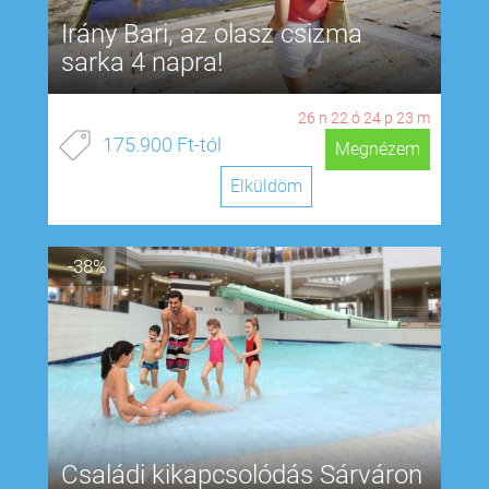
Irány Bari, az olasz csizma
sarka 4 napra!
26
n
22
ó
24
p
22
m
175.900 Ft-tól
Megnézem
Elküldöm
-38%
Családi kikapcsolódás Sárváron