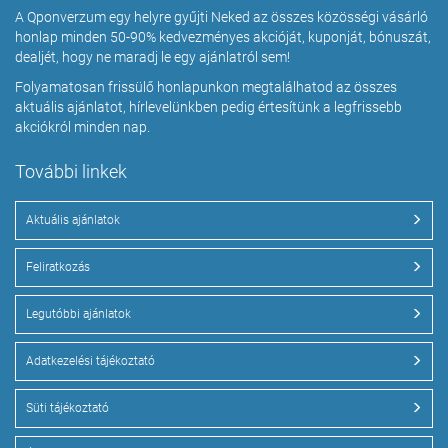
A Qponverzum egy helyre gyűjti Neked az összes közösségi vásárló
honlap minden 50-90% kedvezményes akcióját, kuponját, bónuszát,
dealjét, hogy ne maradj le egy ajánlatról sem!
Folyamatosan frissülő honlapunkon megtalálhatod az összes
aktuális ajánlatot, hírlevelünkben pedig értesítünk a legfrissebb
akciókról minden nap.
További linkek
Aktuális ajánlatok
Feliratkozás
Legutóbbi ajánlatok
Adatkezelési tájékoztató
Süti tájékoztató