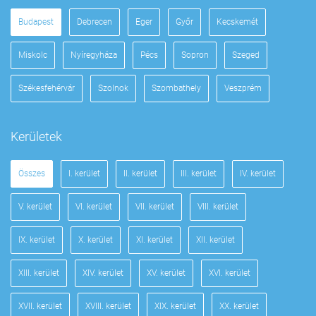
Budapest
Debrecen
Eger
Győr
Kecskemét
Miskolc
Nyíregyháza
Pécs
Sopron
Szeged
Székesfehérvár
Szolnok
Szombathely
Veszprém
Kerületek
Összes
I. kerület
II. kerület
III. kerület
IV. kerület
V. kerület
VI. kerület
VII. kerület
VIII. kerület
IX. kerület
X. kerület
XI. kerület
XII. kerület
XIII. kerület
XIV. kerület
XV. kerület
XVI. kerület
XVII. kerület
XVIII. kerület
XIX. kerület
XX. kerület