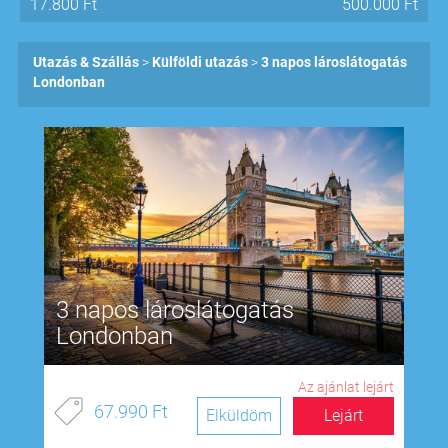
17.800
Ft
500.000
Ft
Utazás & Szállás
Külföldi utazás
3 napos lároslátogatás
Londonban
3 napos lároslátogatás
Londonban
Az ajánlat lejárt
67.990 Ft
Elküldöm
Lejárt