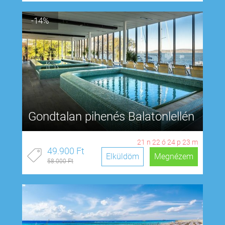
-14%
Gondtalan pihenés Balatonlellén
21
n
22
ó
24
p
22
m
49.900 Ft
Elküldöm
Megnézem
58.000 Ft