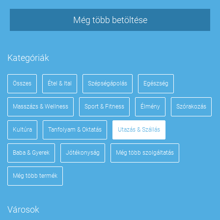
Még több betöltése
Kategóriák
Összes
Étel & Ital
Szépségápolás
Egészség
Masszázs & Wellness
Sport & Fitness
Élmény
Szórakozás
Kultúra
Tanfolyam & Oktatás
Utazás & Szállás
Baba & Gyerek
Jótékonyság
Még több szolgáltatás
Még több termék
Városok