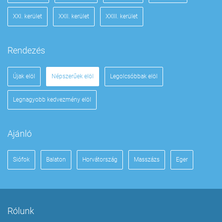
XXI. kerület
XXII. kerület
XXIII. kerület
Rendezés
Újak elöl
Népszerűek elöl
Legolcsóbbak elöl
Legnagyobb kedvezmény elöl
Ajánló
Siófok
Balaton
Horvátország
Masszázs
Eger
Rólunk