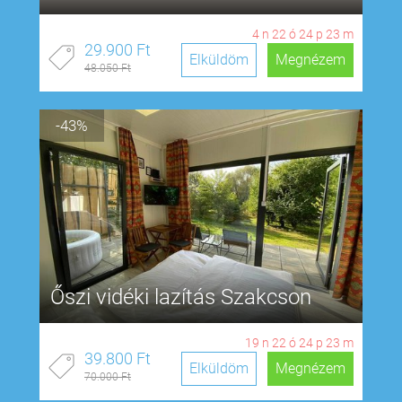
4
n
22
ó
24
p
22
m
29.900 Ft
Elküldöm
Megnézem
48.050 Ft
-43%
Őszi vidéki lazítás Szakcson
19
n
22
ó
24
p
22
m
39.800 Ft
Elküldöm
Megnézem
70.000 Ft