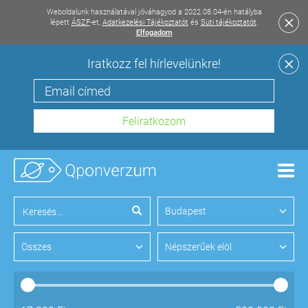
Weboldalunk használatával jóváhagyod a 2022.08.04-én hatályba
lépett
ÁSZF
-et,
Adatkezelési Tájékoztatót
és
Süti tájékoztatót
.
Elfogadom
Iratkozz fel hírlevelünkre!
Men
Budapest
Összes
Népszerűek elöl