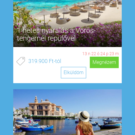
1 hetes nyaralás a Vörös-
tengernél repülővel
13
n
22
ó
24
p
22
m
319.900 Ft-tól
Megnézem
Elküldöm