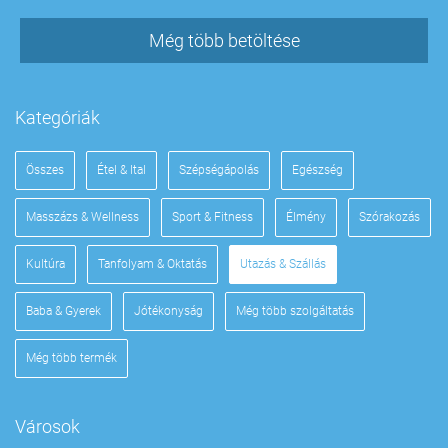
Még több betöltése
Kategóriák
Összes
Étel & Ital
Szépségápolás
Egészség
Masszázs & Wellness
Sport & Fitness
Élmény
Szórakozás
Kultúra
Tanfolyam & Oktatás
Utazás & Szállás
Baba & Gyerek
Jótékonyság
Még több szolgáltatás
Még több termék
Városok