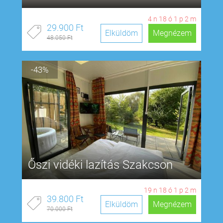
4
n
18
ó
1
p
1
m
29.900 Ft
Elküldöm
Megnézem
48.050 Ft
-43%
Őszi vidéki lazítás Szakcson
19
n
18
ó
1
p
1
m
39.800 Ft
Elküldöm
Megnézem
70.000 Ft