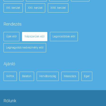
XXI. kerület
XXII. kerület
XXIII. kerület
Rendezés
Újak elöl
Népszerűek elöl
Legolcsóbbak elöl
Legnagyobb kedvezmény elöl
Ajánló
Siófok
Balaton
Horvátország
Masszázs
Eger
Rólunk