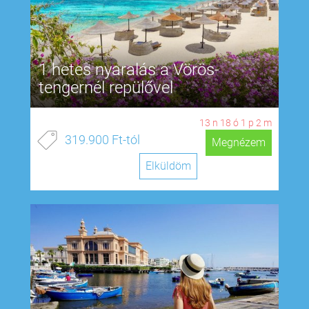
1 hetes nyaralás a Vörös-
tengernél repülővel
13
n
18
ó
1
p
1
m
319.900 Ft-tól
Megnézem
Elküldöm