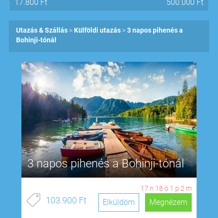
17.800
Ft
500.000
Ft
Utazás & Szállás
Külföldi utazás
3 napos pihenés a
Bohinji-tónál
3 napos pihenés a Bohinji-tónál
17
n
18
ó
1
p
1
m
103.900 Ft
Elküldöm
Megnézem