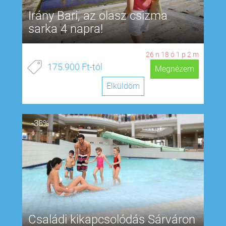
Irány Bari, az olasz csizma
sarka 4 napra!
26
n
18
ó
1
p
1
m
175.900 Ft-tól
Megnézem
Elküldöm
-38%
Családi kikapcsolódás Sárváron