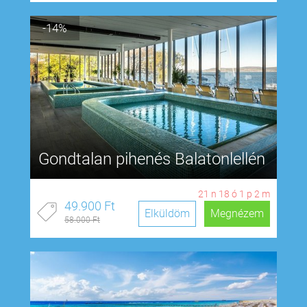
-14%
Gondtalan pihenés Balatonlellén
21
n
18
ó
1
p
1
m
49.900 Ft
Elküldöm
Megnézem
58.000 Ft