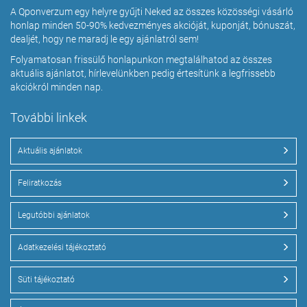
A Qponverzum egy helyre gyűjti Neked az összes közösségi vásárló
honlap minden 50-90% kedvezményes akcióját, kuponját, bónuszát,
dealjét, hogy ne maradj le egy ajánlatról sem!
Folyamatosan frissülő honlapunkon megtalálhatod az összes
aktuális ajánlatot, hírlevelünkben pedig értesítünk a legfrissebb
akciókról minden nap.
További linkek
Aktuális ajánlatok
Feliratkozás
Legutóbbi ajánlatok
Adatkezelési tájékoztató
Süti tájékoztató