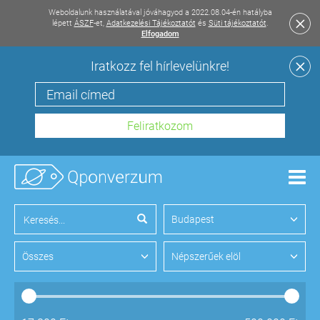
Weboldalunk használatával jóváhagyod a 2022.08.04-én hatályba
lépett
ÁSZF
-et,
Adatkezelési Tájékoztatót
és
Süti tájékoztatót
.
Elfogadom
Iratkozz fel hírlevelünkre!
Men
Budapest
Összes
Népszerűek elöl