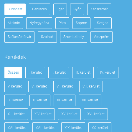
Budapest
Debrecen
Eger
Győr
Kecskemét
Miskolc
Nyíregyháza
Pécs
Sopron
Szeged
Székesfehérvár
Szolnok
Szombathely
Veszprém
Kerületek
Összes
I. kerület
II. kerület
III. kerület
IV. kerület
V. kerület
VI. kerület
VII. kerület
VIII. kerület
IX. kerület
X. kerület
XI. kerület
XII. kerület
XIII. kerület
XIV. kerület
XV. kerület
XVI. kerület
XVII. kerület
XVIII. kerület
XIX. kerület
XX. kerület