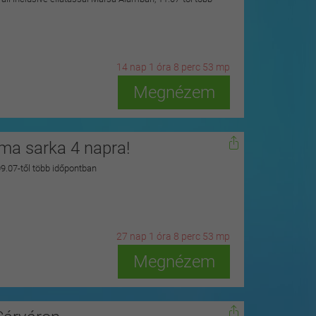
14
n
ap
1
ó
ra
8
p
erc
51
m
p
Megnézem
zma sarka 4 napra!
 09.07-től több időpontban
27
n
ap
1
ó
ra
8
p
erc
51
m
p
Megnézem