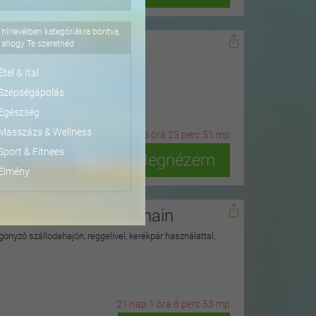
hírlevélben kategóriákra bontva,
dőn
ahogy Te szeretnéd
ius 15-ig
Étel & Ital
Szépségápolás
Egészség
Masszázs & Wellness
2
n
ap
18
ó
ra
25
p
erc
49
m
p
Sport & Fitnees
Megnézem
Élmény
isegrádi Duna hullámain
onyzó szállodahajón, reggelivel, kerékpár használattal,
21
n
ap
1
ó
ra
8
p
erc
51
m
p