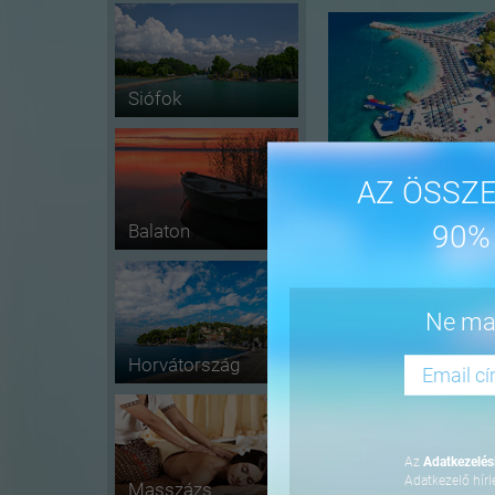
Siófok
AZ ÖSSZE
90%
Balaton
-41%
Ne mar
Horvátország
Az
Adatkezelési
Adatkezelő hírl
Masszázs