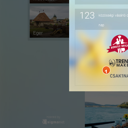
123
közösségi vásárló 
-16%
nap
Eger
-36%
hosted by