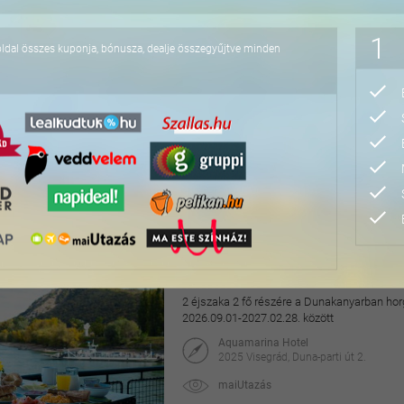
118.000 Ft
1
oldal összes kuponja, bónusza, dealje összegyűjtve minden
4 napos lazítás Bükfür
3 éjszaka 2 fő részére önellátással, 2027. júl
Apartman Hotel Bükfürdő***
9740 Bük, Termál krt. 41/A
orango
64.800 Ft
76.800 Ft
Hangulatos pihenés a v
2 éjszaka 2 fő részére a Dunakanyarban horg
2026.09.01-2027.02.28. között
Aquamarina Hotel
2025 Visegrád, Duna-parti út 2.
maiUtazás