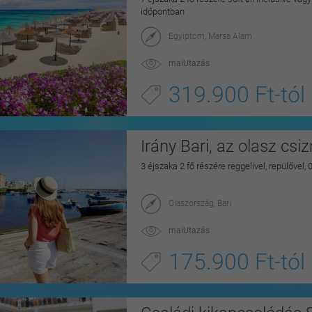
időpontban
Egyiptom, Marsa Alam
maiUtazás
319.900 Ft-tól
Irány Bari, az olasz csi
3 éjszaka 2 fő részére reggelivel, repülővel,
Olaszország, Bari
maiUtazás
175.900 Ft-tól