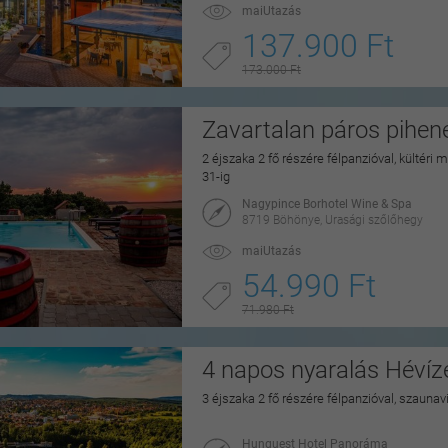
maiUtazás
137.900 Ft
173.000 Ft
Zavartalan páros pihe
2 éjszaka 2 fő részére félpanzióval, kültéri
31-ig
Nagypince Borhotel Wine & Spa
8719 Böhönye, Urasági szőlőhegy
maiUtazás
54.990 Ft
71.980 Ft
4 napos nyaralás Hévíz
3 éjszaka 2 fő részére félpanzióval, szaunav
Hunguest Hotel Panoráma