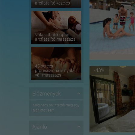
arcfiatalító kezelés
Választható japán
arcfiatalító masszázs
45 perces
-43%
professzionális nyak-
váll masszázs
Előzmények
Még nem tekintettél meg egy
ajánlatot sem
Ajánló