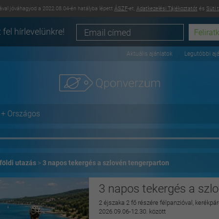
val jóváhagyod a 2022.08.04-én hatályba lépett
ÁSZF
-et,
Adatkezelési Tájékoztatót
és
Süti 
 fel hírlevelünkre!
Aktuális ajánlatok
Legutóbbi aj
+ Országos
földi utazás
3 napos tekergés a szlovén tengerparton
3 napos tekergés a szl
2 éjszaka 2 fő részére félpanzióval, kerékp
2026.09.06-12.30. között