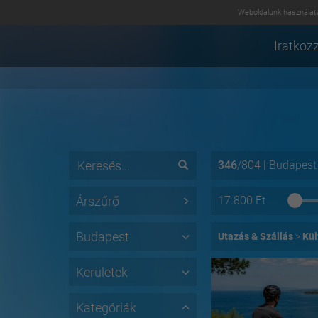
Weboldalunk használatá
Iratkozz
346
/
804
|
Budapest
Árszűrő
17.800
Ft
Budapest
Utazás & Szállás
Kül
Kerületek
Kategóriák