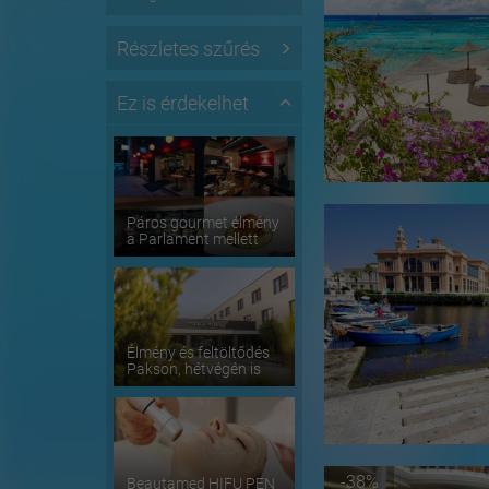
Részletes szűrés
Ez is érdekelhet
Páros gourmet élmény
a Parlament mellett
Élmény és feltöltődés
Pakson, hétvégén is
-38%
Beautamed HIFU PEN