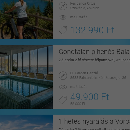
Residenca Ortus
Szlovénia, Ankaran
maiUtazás
132.990 Ft
Gondtalan pihenés Balat
2 éjszaka 2 fő részére félpanzióval, wellnes
BL Garden Panzió
8638 Balatonlelle, Köztársaság u. 36.
maiUtazás
49.900 Ft
58.000 Ft
1 hetes nyaralás a Vörö
7 éjszaka 2 fő részére soft all inclusive vag