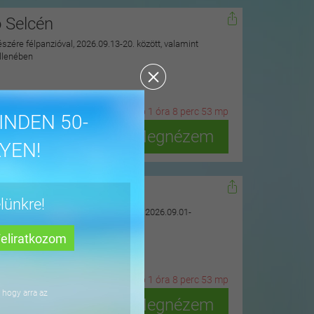
ó Selcén
észére félpanzióval, 2026.09.13-20. között, valamint
ellenében
20
n
ap
1
ó
ra
8
p
erc
51
m
p
INDEN 50-
Megnézem
YEN!
gyházán
lünkre!
uarius Élményfürdő szomszédságában, 2026.09.01-
20
n
ap
1
ó
ra
8
p
erc
51
m
p
 hogy arra az
Megnézem