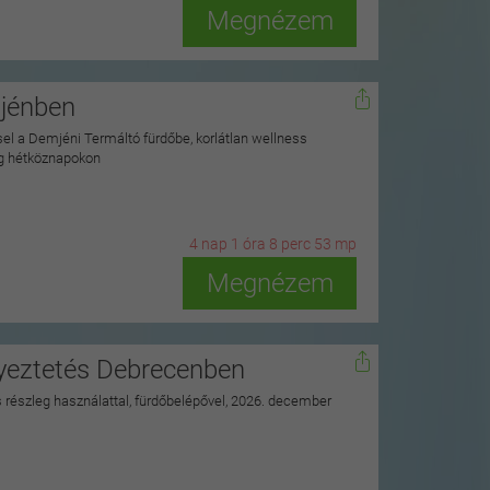
Megnézem
mjénben
ssel a Demjéni Termáltó fürdőbe, korlátlan wellness
ag hétköznapokon
4
n
ap
1
ó
ra
8
p
erc
51
m
p
Megnézem
nyeztetés Debrecenben
ss részleg használattal, fürdőbelépővel, 2026. december