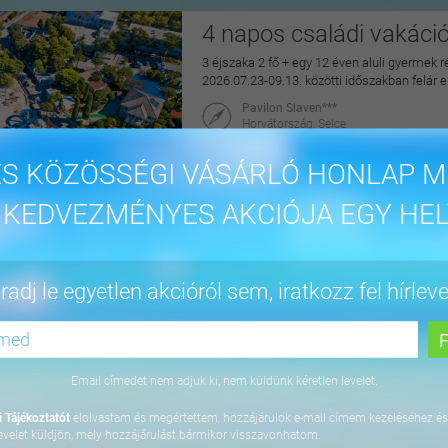
4 napos családi vakáci
3 éjszaka 2 fő + egy 12 éven aluli gyermek r
2026.07.23-09.13. közötti időszakban felár 
Pavilon Slaven***
Horvátország, Selce
maiUtazás
S KÖZÖSSÉGI VÁSÁRLÓ HONLAP M
144.900 Ft
 KEDVEZMÉNYES AKCIÓJA EGY HEL
Pihentető napok Nyíre
adj le egyetlen akcióról sem, iratkozz fel hírleve
2 éjszaka 2 fő részére félpanzióval, az Aq
2027.04.30. között
Hotel Írisz
4431 Nyíregyháza, Szódaház u. 10.
Email címedet nem adjuk ki, nem küldünk kéretlen levelet.
maiUtazás
 Tájékoztatót
elolvastam és megértettem, hozzájárulok e-mail címem kezeléséhez és
69.900 Ft
evelet küldjön, mely hozzájárulást bármikor visszavonhatom.