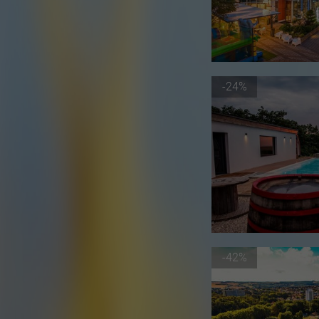
-24%
-42%