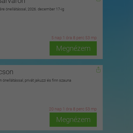
Sárváron
zére önellátással, 2026. december 17-ig
5
n
ap
1
ó
ra
8
p
erc
51
m
p
Megnézem
kcson
 önellátással, privát jakuzzi és finn szauna
20
n
ap
1
ó
ra
8
p
erc
51
m
p
Megnézem