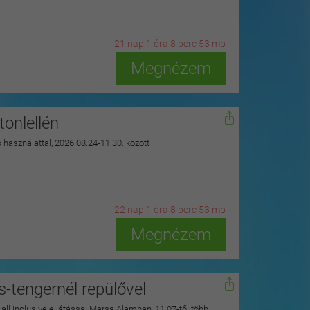
21
n
ap
1
ó
ra
8
p
erc
51
m
p
Megnézem
onlellén
s használattal, 2026.08.24-11.30. között
22
n
ap
1
ó
ra
8
p
erc
51
m
p
Megnézem
s-tengernél repülővel
y all inclusive ellátással Marsa Alamban, 11.07-től több