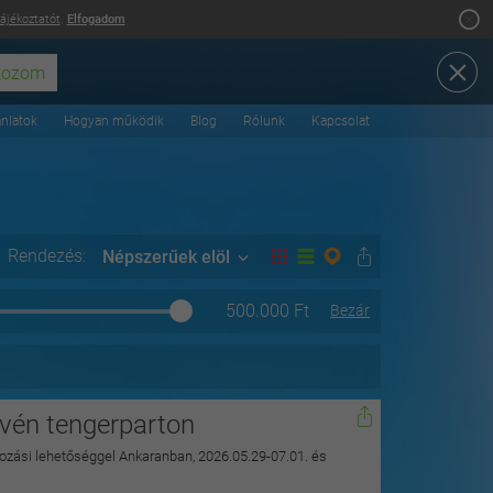
tájékoztatót
.
Elfogadom
ánlatok
Hogyan működik
Blog
Rólunk
Kapcsolat
Rendezés:
Népszerűek elöl
500.000
Ft
Bezár
ovén tengerparton
ározási lehetőséggel Ankaranban, 2026.05.29-07.01. és