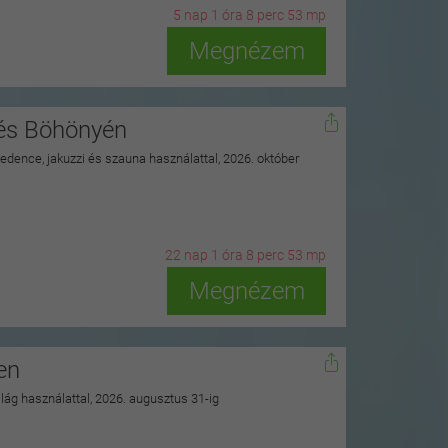
5
n
ap
1
ó
ra
8
p
erc
51
m
p
Megnézem
nés Böhönyén
 medence, jakuzzi és szauna használattal, 2026. október
22
n
ap
1
ó
ra
8
p
erc
51
m
p
Megnézem
en
ilág használattal, 2026. augusztus 31-ig