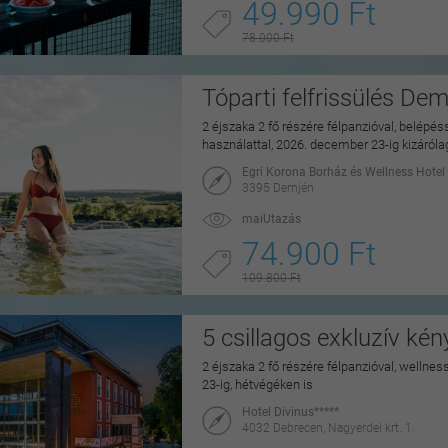
49.990 Ft
78.000 Ft
Tóparti felfrissülés De
2 éjszaka 2 fő részére félpanzióval, belépé
használattal, 2026. december 23-ig kizáról
Egri Korona Borház és Wellness Hotel
3395 Demjén
maiUtazás
74.900 Ft
109.800 Ft
5 csillagos exkluzív ké
2 éjszaka 2 fő részére félpanzióval, wellne
23-ig, hétvégéken is
Hotel Divinus*****
4032 Debrecen, Nagyerdei krt. 1.