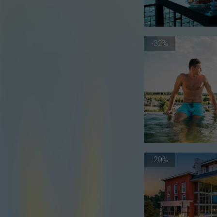
-32%
-20%