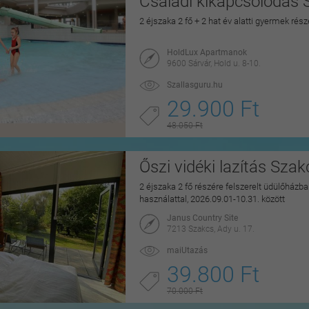
Családi kikapcsolódás 
2 éjszaka 2 fő + 2 hat év alatti gyermek rés
HoldLux Apartmanok
9600 Sárvár, Hold u. 8-10.
Szallasguru.hu
29.900 Ft
48.050 Ft
Őszi vidéki lazítás Sza
2 éjszaka 2 fő részére felszerelt üdülőházban
használattal, 2026.09.01-10.31. között
Janus Country Site
7213 Szakcs, Ady u. 17.
maiUtazás
39.800 Ft
70.000 Ft