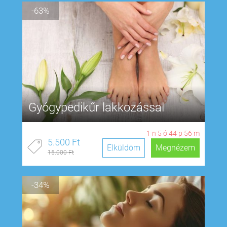
-63%
Gyógypedikűr lakkozással
1
n
5
ó
44
p
55
m
5.500 Ft
Elküldöm
Megnézem
15.000 Ft
-34%