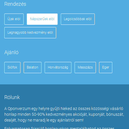
Rendezés
Újak elöl
Népszerűek elöl
Legolcsóbbak elöl
Legnagyobb kedvezmény elöl
Ajánló
Siófok
Balaton
Horvátország
Masszázs
Eger
Rólunk
A Qponverzum egy helyre gyűjti Neked az összes közösségi vásárló
honlap minden 50-90% kedvezményes akcióját, kuponját, bónuszát,
dealjét, hogy ne maradj le egy ajánlatról sem!
Folyamatosan frissülő honlapunkon megtalálhatod az összes