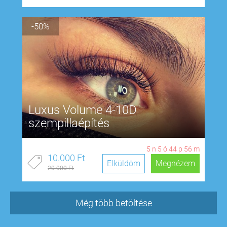
-50%
Luxus Volume 4-10D
szempillaépítés
5
n
5
ó
44
p
55
m
10.000 Ft
Elküldöm
Megnézem
20.000 Ft
Még több betöltése