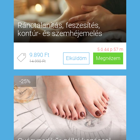
Ránctalanítás, feszesítés,
kontúr- és szemhéjemelés
5
ó
44
p
56
m
9.890 Ft
Elküldöm
Megnézem
14.990 Ft
-25%