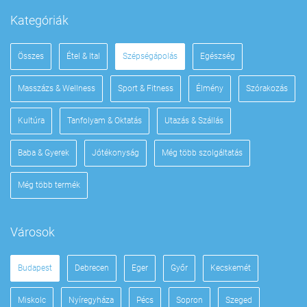
Kategóriák
Összes
Étel & Ital
Szépségápolás
Egészség
Masszázs & Wellness
Sport & Fitness
Élmény
Szórakozás
Kultúra
Tanfolyam & Oktatás
Utazás & Szállás
Baba & Gyerek
Jótékonyság
Még több szolgáltatás
Még több termék
Városok
Budapest
Debrecen
Eger
Győr
Kecskemét
Miskolc
Nyíregyháza
Pécs
Sopron
Szeged