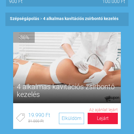
900
Ft
100.000
Ft
Szépségápolás
4 alkalmas kavitációs zsírbontó kezelés
-36%
4 alkalmas kavitációs zsírbontó
kezelés
Az ajánlat lejárt
19.990 Ft
Elküldöm
Lejárt
31.000 Ft