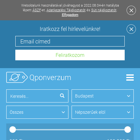
Weboldalunk használatával jóváhagyod a 2022.08.04-én hatályba
lépett
ÁSZF
-et,
Adatkezelési Tájékoztatót
és
Süti tájékoztatót
.
Elfogadom
Iratkozz fel hírlevelünkre!
Men
Budapest
Összes
Népszerűek elöl