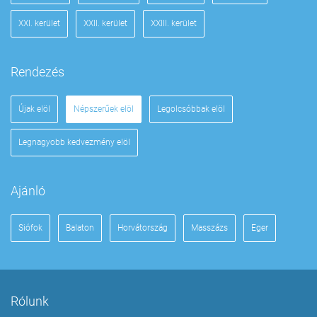
XXI. kerület
XXII. kerület
XXIII. kerület
Rendezés
Újak elöl
Népszerűek elöl
Legolcsóbbak elöl
Legnagyobb kedvezmény elöl
Ajánló
Siófok
Balaton
Horvátország
Masszázs
Eger
Rólunk