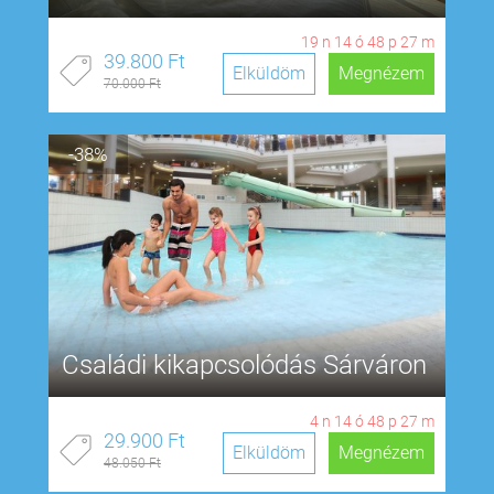
19
n
14
ó
48
p
26
m
39.800 Ft
Elküldöm
Megnézem
70.000 Ft
-38%
Családi kikapcsolódás Sárváron
4
n
14
ó
48
p
26
m
29.900 Ft
Elküldöm
Megnézem
48.050 Ft