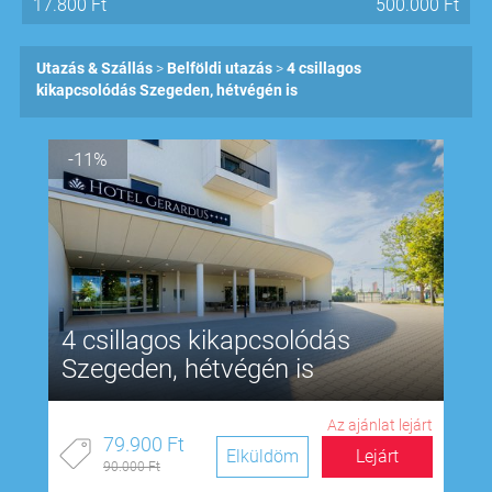
17.800
Ft
500.000
Ft
Utazás & Szállás
Belföldi utazás
4 csillagos
kikapcsolódás Szegeden, hétvégén is
-11%
4 csillagos kikapcsolódás
Szegeden, hétvégén is
Az ajánlat lejárt
79.900 Ft
Elküldöm
Lejárt
90.000 Ft