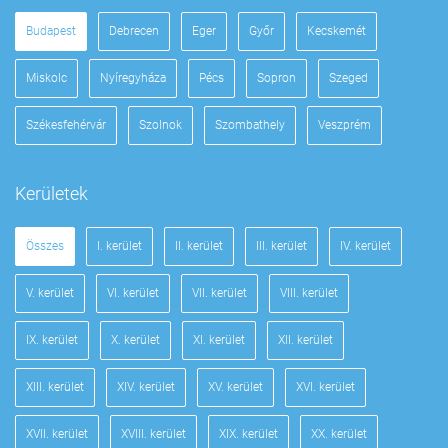
Budapest
Debrecen
Eger
Győr
Kecskemét
Miskolc
Nyíregyháza
Pécs
Sopron
Szeged
Székesfehérvár
Szolnok
Szombathely
Veszprém
Kerületek
Összes
I. kerület
II. kerület
III. kerület
IV. kerület
V. kerület
VI. kerület
VII. kerület
VIII. kerület
IX. kerület
X. kerület
XI. kerület
XII. kerület
XIII. kerület
XIV. kerület
XV. kerület
XVI. kerület
XVII. kerület
XVIII. kerület
XIX. kerület
XX. kerület