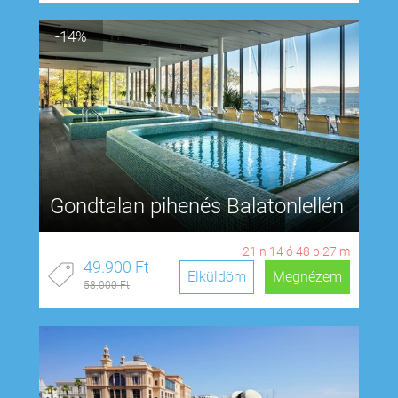
-14%
Gondtalan pihenés Balatonlellén
21
n
14
ó
48
p
26
m
49.900 Ft
Elküldöm
Megnézem
58.000 Ft