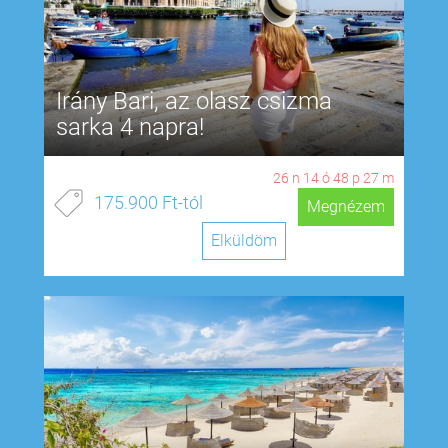
Irány Bari, az olasz csizma
sarka 4 napra!
26
n
14
ó
48
p
26
m
175.900 Ft-tól
Megnézem
Elküldöm