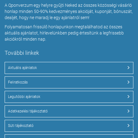
A Qponverzum egy helyre gyűjti Neked az összes közösségi vásárló
honlap minden 50-90% kedvezményes akcióját, kuponját, bónuszát,
dealjét, hogy ne maradj le egy ajánlatról sem!
Folyamatosan frissülő honlapunkon megtalálhatod az összes
aktuális ajánlatot, hírlevelünkben pedig értesítünk a legfrissebb
akciókról minden nap.
További linkek
Aktuális ajánlatok
Feliratkozás
Legutóbbi ajánlatok
Adatkezelési tájékoztató
Süti tájékoztató