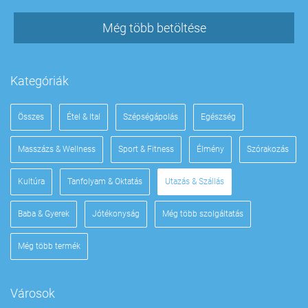
Még több betöltése
Kategóriák
Összes
Étel & Ital
Szépségápolás
Egészség
Masszázs & Wellness
Sport & Fitness
Élmény
Szórakozás
Kultúra
Tanfolyam & Oktatás
Utazás & Szállás
Baba & Gyerek
Jótékonyság
Még több szolgáltatás
Még több termék
Városok