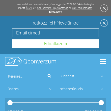
Weboldalunk használatával jóváhagyod a 2022.08.04-én hatályba
lépett
ÁSZF
-et,
Adatkezelési Tájékoztatót
és
Süti tájékoztatót
.
Elfogadom
Iratkozz fel hírlevelünkre!
Men
Budapest
Összes
Népszerűek elöl