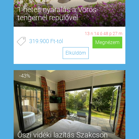
1 hetes nyaralás a Vörös-
tengernél repülővel
13
n
14
ó
48
p
26
m
319.900 Ft-tól
Megnézem
Elküldöm
-43%
Őszi vidéki lazítás Szakcson