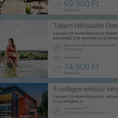
69.900 Ft
118.000 Ft
Tóparti felfrissülés De
2 éjszaka 2 fő részére félpanzióval, belépé
használattal, 2026. december 23-ig kizáról
Egri Korona Borház és Wellness Hotel
3395 Demjén
maiUtazás
74.900 Ft
109.800 Ft
5 csillagos exkluzív ké
2 éjszaka 2 fő részére félpanzióval, wellne
23-ig, hétvégéken is
Hotel Divinus*****
4032 Debrecen, Nagyerdei krt. 1.