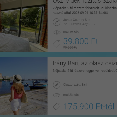
Őszi vidéki lazítás Sza
2 éjszaka 2 fő részére felszerelt üdülőházban
használattal, 2026.09.01-10.31. között
Janus Country Site
7213 Szakcs, Ady u. 17.
maiUtazás
39.800 Ft
70.000 Ft
Irány Bari, az olasz csi
3 éjszaka 2 fő részére reggelivel, repülővel,
Olaszország, Bari
maiUtazás
175.900 Ft-tól