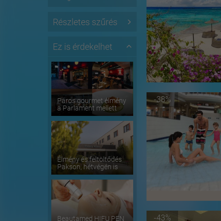
Részletes szűrés
Ez is érdekelhet
-38%
Páros gourmet élmény
a Parlament mellett
Élmény és feltöltődés
Pakson, hétvégén is
-43%
Beautamed HIFU PEN