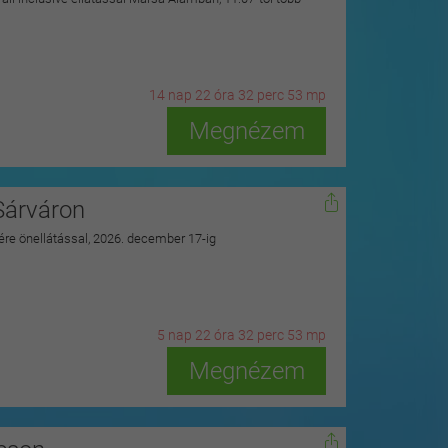
14
n
ap
22
ó
ra
32
p
erc
51
m
p
Megnézem
Sárváron
zére önellátással, 2026. december 17-ig
5
n
ap
22
ó
ra
32
p
erc
51
m
p
Megnézem