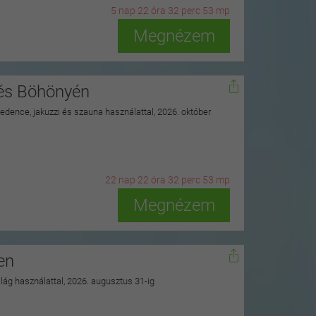
5
n
ap
22
ó
ra
32
p
erc
51
m
p
Megnézem
nés Böhönyén
 medence, jakuzzi és szauna használattal, 2026. október
22
n
ap
22
ó
ra
32
p
erc
51
m
p
Megnézem
en
ilág használattal, 2026. augusztus 31-ig