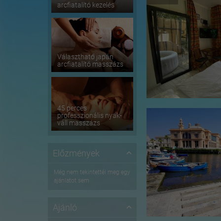
arcfiatalító kezelés
Választható japán
arcfiatalító masszázs
45 perces
professzionális nyak-
váll masszázs
Előzmények
Még nem tekintettél meg egy
ajánlatot sem
Ajánló