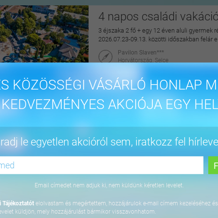
4 napos családi vakáci
3 éjszaka 2 fő + egy 12 éven aluli gyermek r
2026.07.23-09.13. közötti időszakban felár 
Pavilon Slaven***
Horvátország, Selce
maiUtazás
S KÖZÖSSÉGI VÁSÁRLÓ HONLAP M
144.900 Ft
 KEDVEZMÉNYES AKCIÓJA EGY HEL
4 napos lazítás Bükfür
adj le egyetlen akcióról sem, iratkozz fel hírleve
3 éjszaka 2 fő részére önellátással, 2027. júl
Apartman Hotel Bükfürdő***
9740 Bük, Termál krt. 41/A
Email címedet nem adjuk ki, nem küldünk kéretlen levelet.
orango
 Tájékoztatót
elolvastam és megértettem, hozzájárulok e-mail címem kezeléséhez és
64.800 Ft
evelet küldjön, mely hozzájárulást bármikor visszavonhatom.