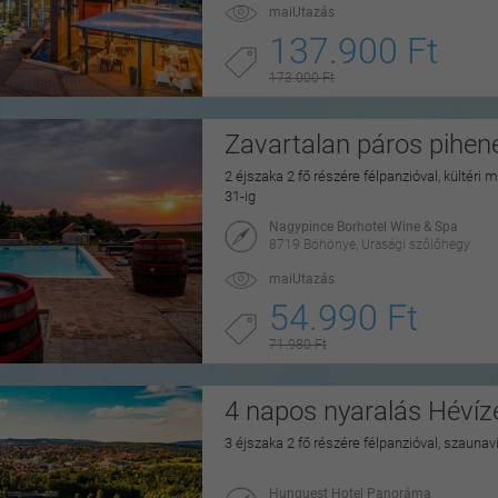
maiUtazás
137.900 Ft
173.000 Ft
Zavartalan páros pihe
2 éjszaka 2 fő részére félpanzióval, kültéri
31-ig
Nagypince Borhotel Wine & Spa
8719 Böhönye, Urasági szőlőhegy
maiUtazás
54.990 Ft
71.980 Ft
4 napos nyaralás Hévíz
3 éjszaka 2 fő részére félpanzióval, szaunav
Hunguest Hotel Panoráma