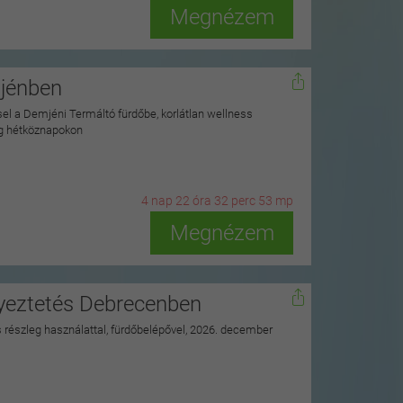
Megnézem
mjénben
ssel a Demjéni Termáltó fürdőbe, korlátlan wellness
ag hétköznapokon
4
n
ap
22
ó
ra
32
p
erc
51
m
p
Megnézem
nyeztetés Debrecenben
ss részleg használattal, fürdőbelépővel, 2026. december