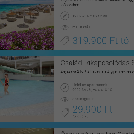
időpontban
Egyiptom, Marsa Alam
maiUtazás
319.900 Ft-tól
Családi kikapcsolódás 
2 éjszaka 2 fő + 2 hat év alatti gyermek rés
HoldLux Apartmanok
9600 Sárvár, Hold u. 8-10.
Szallasguru.hu
29.900 Ft
48.050 Ft