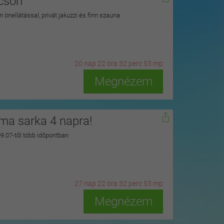
kcson
 önellátással, privát jakuzzi és finn szauna
20
n
ap
22
ó
ra
32
p
erc
51
m
p
Megnézem
zma sarka 4 napra!
 09.07-től több időpontban
27
n
ap
22
ó
ra
32
p
erc
51
m
p
Megnézem