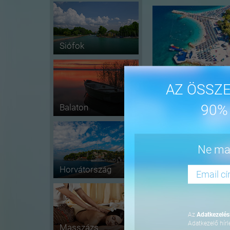
Siófok
AZ ÖSSZE
90%
Balaton
-16%
Ne mar
Horvátország
Az
Adatkezelési
Adatkezelő hírl
Masszázs