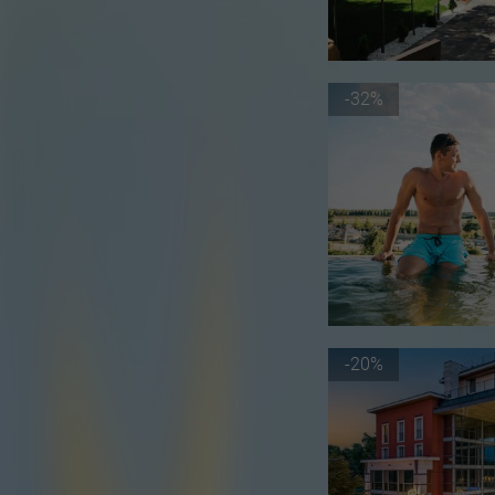
-32%
-20%