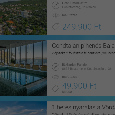
Hotel Omorika****
Horvátország, Crikvenica
maiUtazás
249.900 Ft
Gondtalan pihenés Balat
2 éjszaka 2 fő részére félpanzióval, wellnes
BL Garden Panzió
8638 Balatonlelle, Köztársaság u. 36.
maiUtazás
49.900 Ft
58.000 Ft
1 hetes nyaralás a Vörö
7 éjszaka 2 fő részére soft all inclusive vag