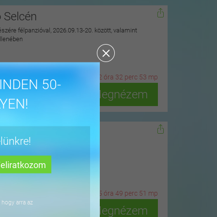
ó Selcén
észére félpanzióval, 2026.09.13-20. között, valamint
ellenében
20
n
ap
22
ó
ra
32
p
erc
51
m
p
INDEN 50-
Megnézem
YEN!
dőn
lünkre!
ius 15-ig
3
n
ap
15
ó
ra
49
p
erc
49
m
p
 hogy arra az
Megnézem