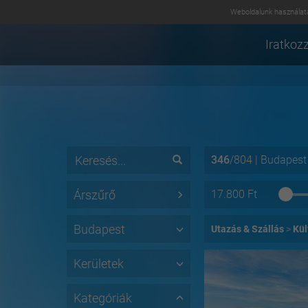
Weboldalunk használatá
Iratkozz
346
/
804
|
Budapest
Árszűrő
17.800
Ft
Budapest
Utazás & Szállás
Kül
Kerületek
Kategóriák