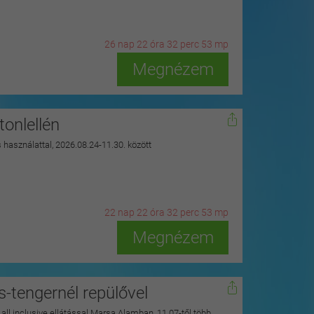
26
n
ap
22
ó
ra
32
p
erc
51
m
p
Megnézem
onlellén
s használattal, 2026.08.24-11.30. között
22
n
ap
22
ó
ra
32
p
erc
51
m
p
Megnézem
s-tengernél repülővel
y all inclusive ellátással Marsa Alamban, 11.07-től több