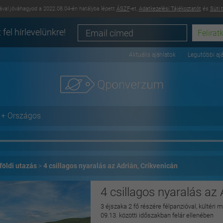
val jóváhagyod a 2022.08.04-én hatályba lépett
ÁSZF
-et,
Adatkezelési Tájékoztatót
és
Süti 
 fel hírlevelünkre!
Aktuális ajánlatok
Legutóbbi aj
+ Országos
földi utazás
4 csillagos nyaralás az Adrián, Crikvenicán
4 csillagos nyaralás az 
3 éjszaka 2 fő részére félpanzióval, kültéri
09.13. közötti időszakban felár ellenében