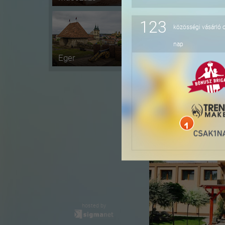
123
közösségi vásárló 
-36%
nap
Eger
-41%
hosted by