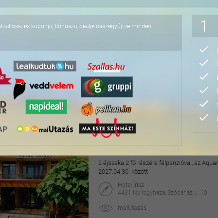
76.800 Ft
1
oldal összes kuponja, bónusza, dealje összegyűjtve minden
Hangulatos pihenés a v
2 éjszaka 2 fő részére a Dunakanyarban horg
2026.09.01-2027.02.28. között
Aquamarina Hotel
2025 Visegrád, Duna-parti út 2.
maiUtazás
49.990 Ft
78.000 Ft
Pihentető napok Nyíre
2 éjszaka 2 fő részére félpanzióval, az Aq
2027.04.30. között
Hotel Írisz
4431 Nyíregyháza, Szódaház u. 10.
maiUtazás