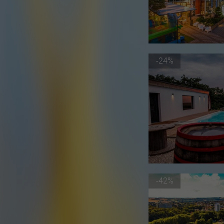
-24%
-42%