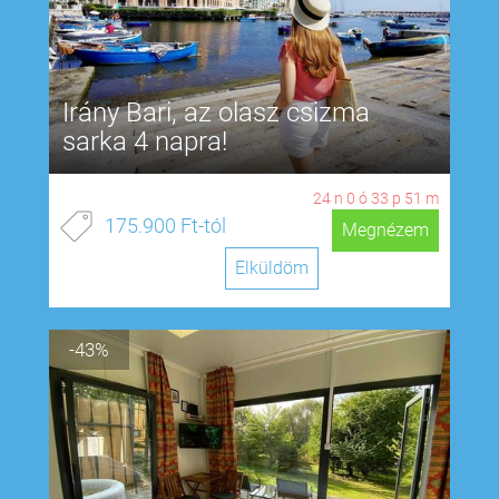
Irány Bari, az olasz csizma
sarka 4 napra!
24
n
0
ó
33
p
50
m
175.900 Ft-tól
Megnézem
Elküldöm
-43%