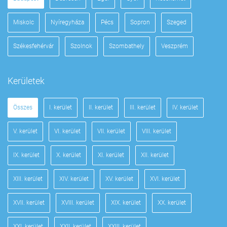
Miskolc
Nyíregyháza
Pécs
Sopron
Szeged
Székesfehérvár
Szolnok
Szombathely
Veszprém
Kerületek
Összes
I. kerület
II. kerület
III. kerület
IV. kerület
V. kerület
VI. kerület
VII. kerület
VIII. kerület
IX. kerület
X. kerület
XI. kerület
XII. kerület
XIII. kerület
XIV. kerület
XV. kerület
XVI. kerület
XVII. kerület
XVIII. kerület
XIX. kerület
XX. kerület
XXI. kerület
XXII. kerület
XXIII. kerület