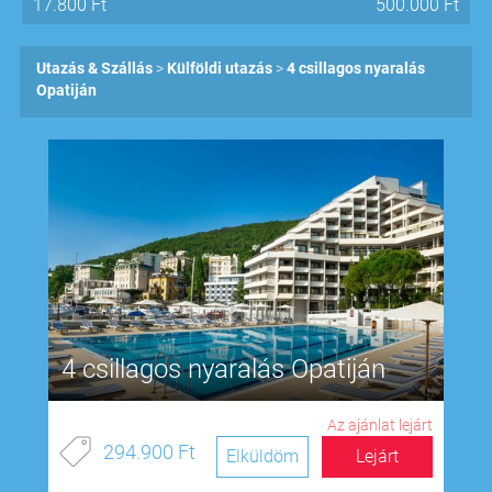
17.800
Ft
500.000
Ft
Utazás & Szállás
Külföldi utazás
4 csillagos nyaralás
Opatiján
4 csillagos nyaralás Opatiján
Az ajánlat lejárt
294.900 Ft
Elküldöm
Lejárt