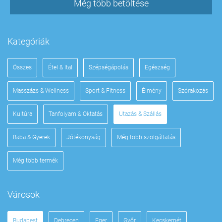
Még több betöltése
Kategóriák
Összes
Étel & Ital
Szépségápolás
Egészség
Masszázs & Wellness
Sport & Fitness
Élmény
Szórakozás
Kultúra
Tanfolyam & Oktatás
Utazás & Szállás
Baba & Gyerek
Jótékonyság
Még több szolgáltatás
Még több termék
Városok
Budapest
Debrecen
Eger
Győr
Kecskemét