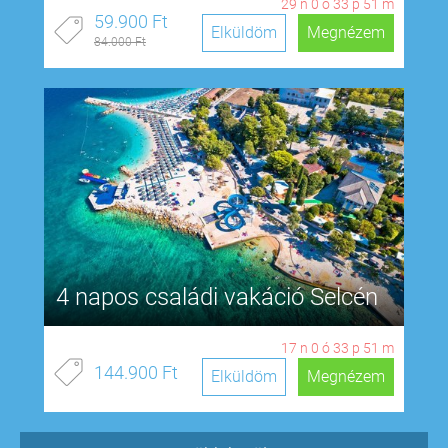
29
n
0
ó
33
p
50
m
59.900 Ft
Elküldöm
Megnézem
84.000 Ft
4 napos családi vakáció Selcén
17
n
0
ó
33
p
50
m
144.900 Ft
Elküldöm
Megnézem