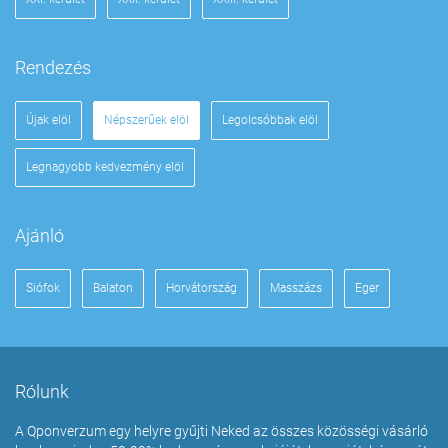
Rendezés
Újak elöl
Népszerűek elöl
Legolcsóbbak elöl
Legnagyobb kedvezmény elöl
Ajánló
Siófok
Balaton
Horvátország
Masszázs
Eger
Rólunk
A Qponverzum egy helyre gyűjti Neked az összes közösségi vásárló