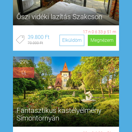
Őszi vidéki lazítás Szakcson
17
n
0
ó
33
p
50
m
39.800 Ft
Elküldöm
Megnézem
70.000 Ft
-29%
Új
Fantasztikus kastélyélmény
Simontornyán