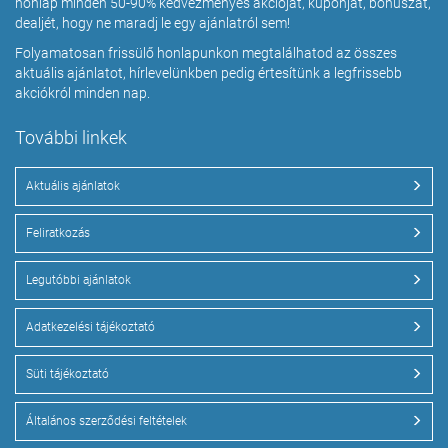
honlap minden 50-90% kedvezményes akcióját, kuponját, bónuszát,
dealjét, hogy ne maradj le egy ajánlatról sem!
Folyamatosan frissülő honlapunkon megtalálhatod az összes
aktuális ajánlatot, hírlevelünkben pedig értesítünk a legfrissebb
akciókról minden nap.
További linkek
Aktuális ajánlatok
Feliratkozás
Legutóbbi ajánlatok
Adatkezelési tájékoztató
Süti tájékoztató
Általános szerződési feltételek