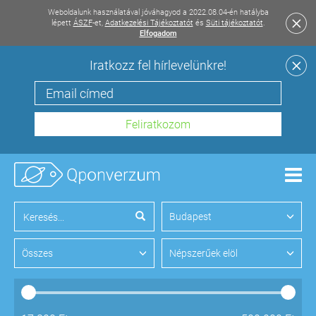
Weboldalunk használatával jóváhagyod a 2022.08.04-én hatályba
lépett
ÁSZF
-et,
Adatkezelési Tájékoztatót
és
Süti tájékoztatót
.
Elfogadom
Iratkozz fel hírlevelünkre!
Men
Budapest
Összes
Népszerűek elöl