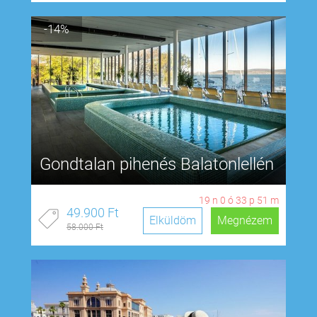
-14%
Gondtalan pihenés Balatonlellén
19
n
0
ó
33
p
50
m
49.900 Ft
Elküldöm
Megnézem
58.000 Ft