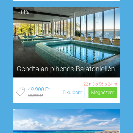
-14%
Gondtalan pihenés Balatonlellén
22
n
3
ó
56
p
23
m
49.900 Ft
Elküldöm
Megnézem
58.000 Ft