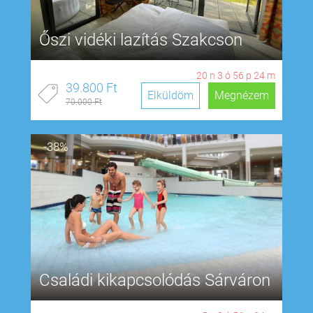
Őszi vidéki lazítás Szakcson
20
n
3
ó
56
p
23
m
39.800 Ft
Elküldöm
Megnézem
70.000 Ft
-38%
Családi kikapcsolódás Sárváron