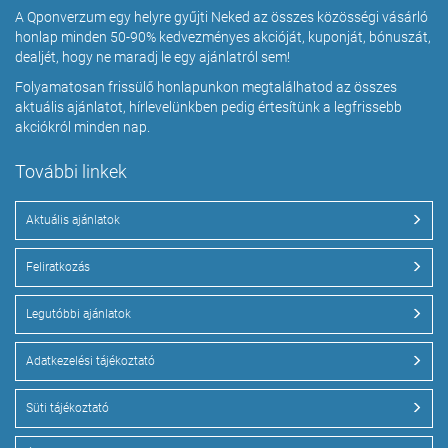
A Qponverzum egy helyre gyűjti Neked az összes közösségi vásárló
honlap minden 50-90% kedvezményes akcióját, kuponját, bónuszát,
dealjét, hogy ne maradj le egy ajánlatról sem!
Folyamatosan frissülő honlapunkon megtalálhatod az összes
aktuális ajánlatot, hírlevelünkben pedig értesítünk a legfrissebb
akciókról minden nap.
További linkek
Aktuális ajánlatok
Feliratkozás
Legutóbbi ajánlatok
Adatkezelési tájékoztató
Süti tájékoztató