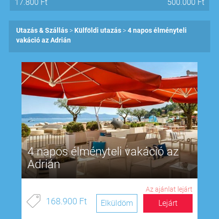
17.800
Ft
500.000
Ft
Utazás & Szállás
Külföldi utazás
4 napos élményteli
vakáció az Adrián
4 napos élményteli vakáció az
Adrián
Az ajánlat lejárt
168.900 Ft
Elküldöm
Lejárt