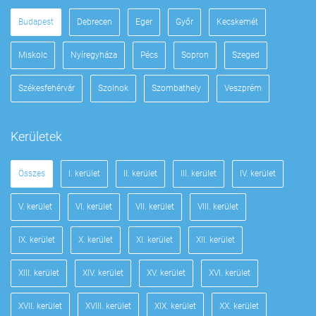
Budapest
Debrecen
Eger
Győr
Kecskemét
Miskolc
Nyíregyháza
Pécs
Sopron
Szeged
Székesfehérvár
Szolnok
Szombathely
Veszprém
Kerületek
Összes
I. kerület
II. kerület
III. kerület
IV. kerület
V. kerület
VI. kerület
VII. kerület
VIII. kerület
IX. kerület
X. kerület
XI. kerület
XII. kerület
XIII. kerület
XIV. kerület
XV. kerület
XVI. kerület
XVII. kerület
XVIII. kerület
XIX. kerület
XX. kerület