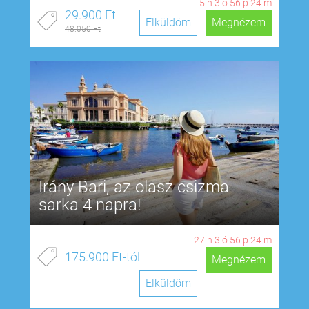
5
n
3
ó
56
p
23
m
29.900 Ft
Elküldöm
Megnézem
48.050 Ft
Irány Bari, az olasz csizma
sarka 4 napra!
27
n
3
ó
56
p
23
m
175.900 Ft-tól
Megnézem
Elküldöm