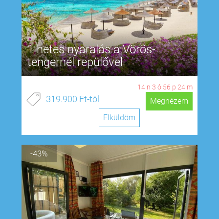
1 hetes nyaralás a Vörös-
tengernél repülővel
14
n
3
ó
56
p
23
m
319.900 Ft-tól
Megnézem
Elküldöm
-43%