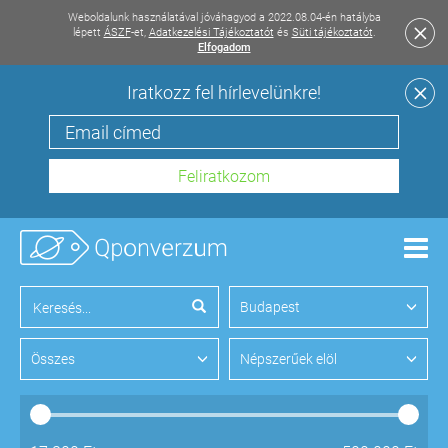
Weboldalunk használatával jóváhagyod a 2022.08.04-én hatályba
lépett
ÁSZF
-et,
Adatkezelési Tájékoztatót
és
Süti tájékoztatót
.
Elfogadom
Iratkozz fel hírlevelünkre!
Men
Budapest
Összes
Népszerűek elöl