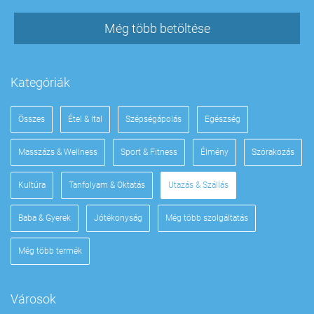
Még több betöltése
Kategóriák
Összes
Étel & Ital
Szépségápolás
Egészség
Masszázs & Wellness
Sport & Fitness
Élmény
Szórakozás
Kultúra
Tanfolyam & Oktatás
Utazás & Szállás
Baba & Gyerek
Jótékonyság
Még több szolgáltatás
Még több termék
Városok