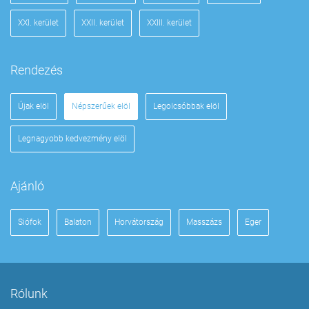
XXI. kerület
XXII. kerület
XXIII. kerület
Rendezés
Újak elöl
Népszerűek elöl
Legolcsóbbak elöl
Legnagyobb kedvezmény elöl
Ajánló
Siófok
Balaton
Horvátország
Masszázs
Eger
Rólunk