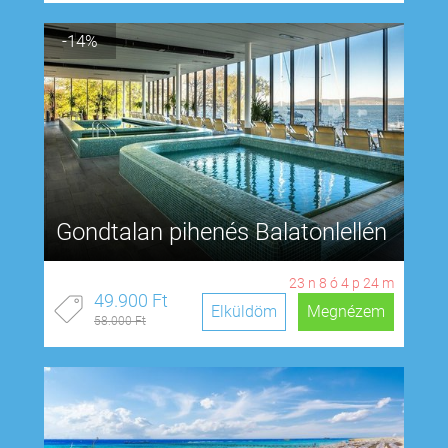
-14%
Gondtalan pihenés Balatonlellén
23
n
8
ó
4
p
23
m
49.900 Ft
Elküldöm
Megnézem
58.000 Ft