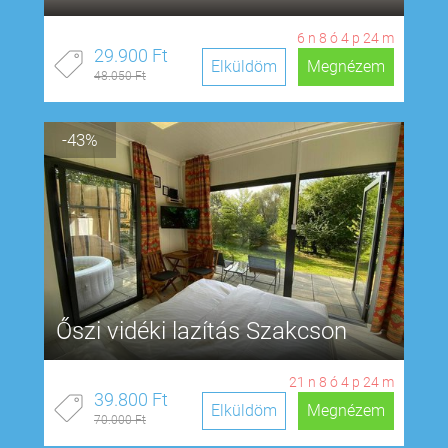
6
n
8
ó
4
p
23
m
29.900 Ft
Elküldöm
Megnézem
48.050 Ft
-43%
Őszi vidéki lazítás Szakcson
21
n
8
ó
4
p
23
m
39.800 Ft
Elküldöm
Megnézem
70.000 Ft