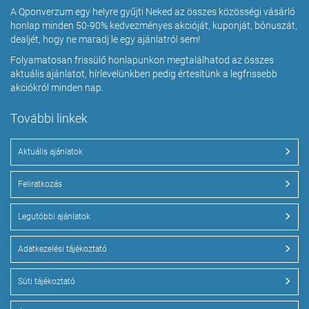
A Qponverzum egy helyre gyűjti Neked az összes közösségi vásárló
honlap minden 50-90% kedvezményes akcióját, kuponját, bónuszát,
dealjét, hogy ne maradj le egy ajánlatról sem!
Folyamatosan frissülő honlapunkon megtalálhatod az összes
aktuális ajánlatot, hírlevelünkben pedig értesítünk a legfrissebb
akciókról minden nap.
További linkek
Aktuális ajánlatok
Feliratkozás
Legutóbbi ajánlatok
Adatkezelési tájékoztató
Süti tájékoztató