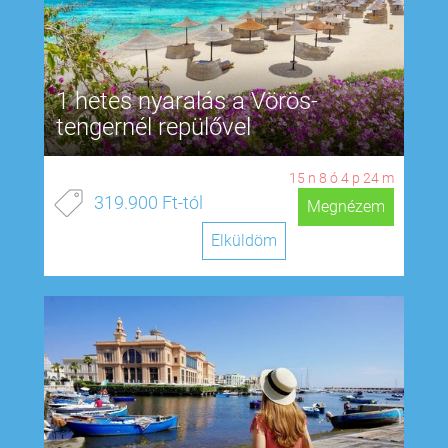
1 hetes nyaralás a Vörös-
tengernél repülővel
15
n
8
ó
4
p
23
m
319.900 Ft-tól
Megnézem
Elküldöm