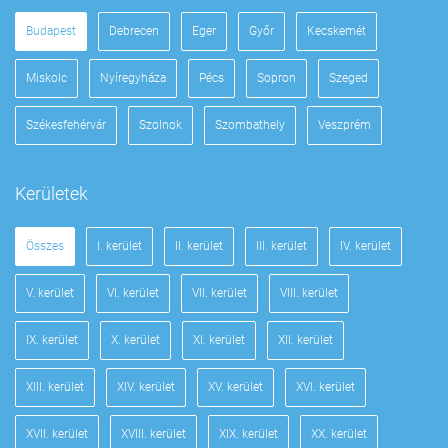
Budapest
Debrecen
Eger
Győr
Kecskemét
Miskolc
Nyíregyháza
Pécs
Sopron
Szeged
Székesfehérvár
Szolnok
Szombathely
Veszprém
Kerületek
Összes
I. kerület
II. kerület
III. kerület
IV. kerület
V. kerület
VI. kerület
VII. kerület
VIII. kerület
IX. kerület
X. kerület
XI. kerület
XII. kerület
XIII. kerület
XIV. kerület
XV. kerület
XVI. kerület
XVII. kerület
XVIII. kerület
XIX. kerület
XX. kerület