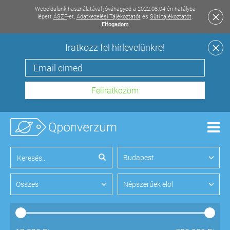
Weboldalunk használatával jóváhagyod a 2022.08.04-én hatályba
lépett
ÁSZF
-et,
Adatkezelési Tájékoztatót
és
Süti tájékoztatót
.
Elfogadom
Iratkozz fel hírlevelünkre!
Men
Budapest
Összes
Népszerűek elöl