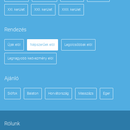
XXI. kerület
XXII. kerület
XXIII. kerület
Rendezés
Újak elöl
Népszerűek elöl
Legolcsóbbak elöl
Legnagyobb kedvezmény elöl
Ajánló
Siófok
Balaton
Horvátország
Masszázs
Eger
Rólunk