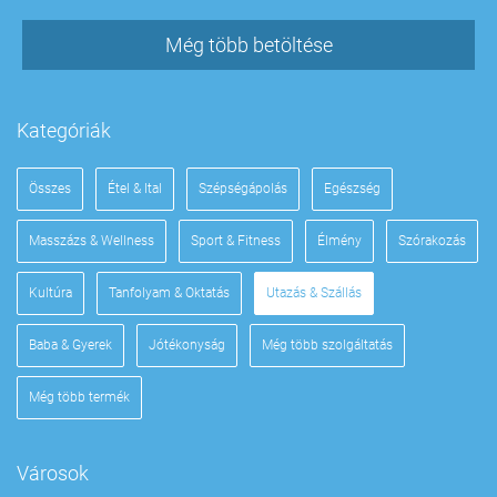
Még több betöltése
Kategóriák
Összes
Étel & Ital
Szépségápolás
Egészség
Masszázs & Wellness
Sport & Fitness
Élmény
Szórakozás
Kultúra
Tanfolyam & Oktatás
Utazás & Szállás
Baba & Gyerek
Jótékonyság
Még több szolgáltatás
Még több termék
Városok