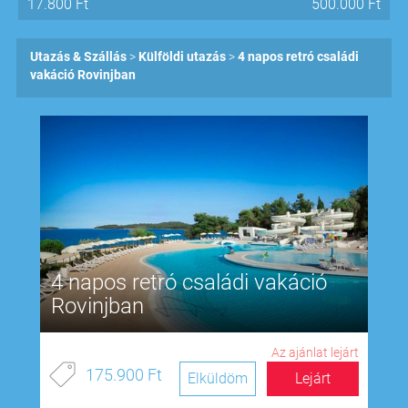
17.800
Ft
500.000
Ft
Utazás & Szállás
Külföldi utazás
4 napos retró családi
vakáció Rovinjban
4 napos retró családi vakáció
Rovinjban
Az ajánlat lejárt
175.900 Ft
Elküldöm
Lejárt