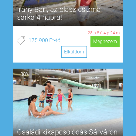
Irány Bari, az olasz csizma
sarka 4 napra!
28
n
8
ó
4
p
23
m
175.900 Ft-tól
Megnézem
Elküldöm
-38%
Családi kikapcsolódás Sárváron