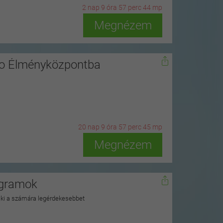
2
n
ap
9
ó
ra
57
p
erc
42
m
p
Megnézem
ro Élményközpontba
20
n
ap
9
ó
ra
57
p
erc
43
m
p
Megnézem
ogramok
a ki a számára legérdekesebbet