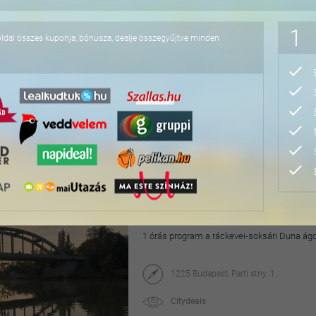
13.000 Ft
1
oldal összes kuponja, bónusza, dealje összegyűjtve minden
Adrenalin az alsópáhok
Felnőtt és családi belépők 4 órás játékidővel
Bobo Fun Park - Adrenalin Aréna
8394 Alsópáhok, Kolping u.
Citydeals
7.200 Ft-tól
Páros dunai privát haj
1 órás program a ráckevei-soksári Duna ágo
1225 Budapest, Parti stny. 1.
Citydeals