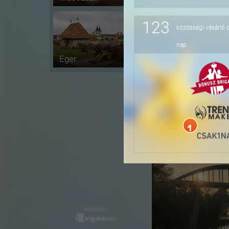
123
közösségi vásárló 
-10%
nap
Eger
-24%
hosted by