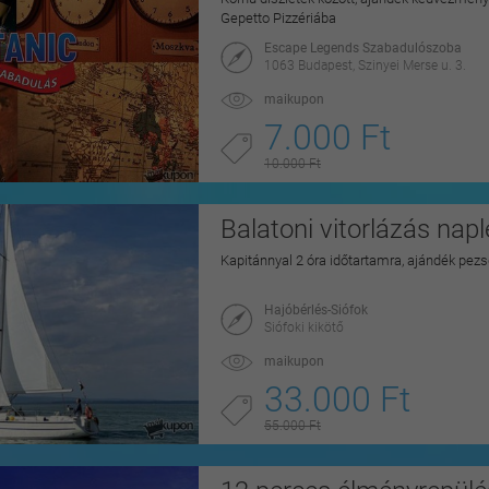
Gepetto Pizzériába
Escape Legends Szabadulószoba
1063 Budapest, Szinyei Merse u. 3.
maikupon
7.000 Ft
10.000 Ft
Balatoni vitorlázás na
Kapitánnyal 2 óra időtartamra, ajándék pezs
Hajóbérlés-Siófok
Siófoki kikötő
maikupon
33.000 Ft
55.000 Ft