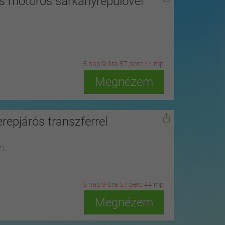
s motoros sárkányrepülővel
5
n
ap
9
ó
ra
57
p
erc
42
m
p
Megnézem
repjárós transzferrel
71.
5
n
ap
9
ó
ra
57
p
erc
42
m
p
Megnézem