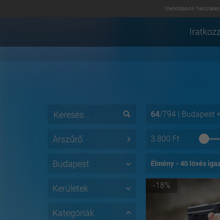
Weboldalunk használatá
Iratkozz
64
/
794
|
Budapest
Árszűrő
3.800
Ft
Budapest
Élmény
40 lövés iga
-18%
Kerületek
Kategóriák