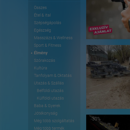
Összes
Étel & Ital
Szépségápolás
Egészség
Masszázs & Wellness
Sport & Fitness
-20%
Élmény
Szórakozás
Kultúra
Tanfolyam & Oktatás
Utazás & Szállás
Belföldi utazás
Külföldi utazás
Baba & Gyerek
Jótékonyság
-30%
Még több szolgáltatás
Még több termék