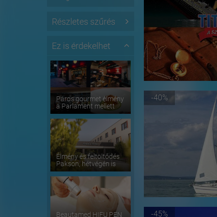
Részletes szűrés
Ez is érdekelhet
-40%
Páros gourmet élmény
a Parlament mellett
Élmény és feltöltődés
Pakson, hétvégén is
-45%
Beautamed HIFU PEN