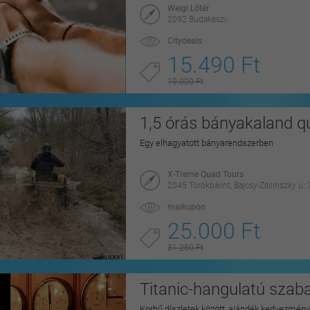
Weigl Lőtér
2092 Budakeszi
Citydeals
15.490 Ft
19.000 Ft
1,5 órás bányakaland qu
Egy elhagyatott bányarendszerben
X-Treme Quad Tours
2045 Törökbálint, Bajcsy-Zsilinszky u. 
maikupon
25.000 Ft
31.250 Ft
Titanic-hangulatú szab
Korhű díszletek között, ajándék kedvezmén