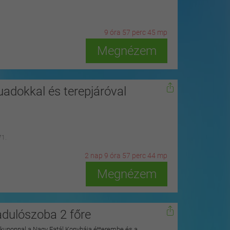
9
ó
ra
57
p
erc
43
m
p
Megnézem
adokkal és terepjáróval
71.
2
n
ap
9
ó
ra
57
p
erc
42
m
p
Megnézem
adulószoba 2 főre
ykuponnal a Nagy Fatál Konyhája étterembe és a