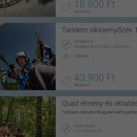
18.900 Ft
25.000 Ft
Tandem siklóernyőzés 1
Tandem Fly
Budapest és környéke, Csákberény
Citydeals
43.900 Ft
48.900 Ft
Quad élmény és oktatás
1x30 perc instruktor felügyelet alatti quado
Kövér Ranch
2142 Nagytarcsa