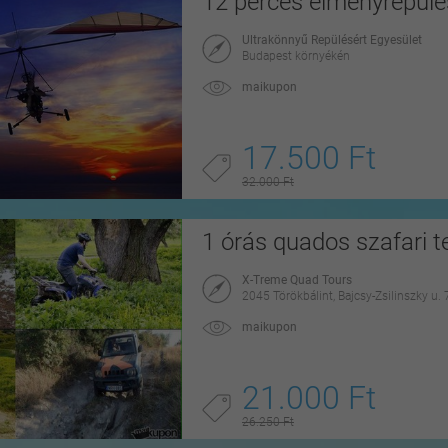
12 perces élményrepülé
Ultrakönnyű Repülésért Egyesület
Budapest környékén
maikupon
17.500 Ft
32.000 Ft
1 órás quados szafari te
X-Treme Quad Tours
2045 Törökbálint, Bajcsy-Zsilinszky u. 
maikupon
21.000 Ft
26.250 Ft