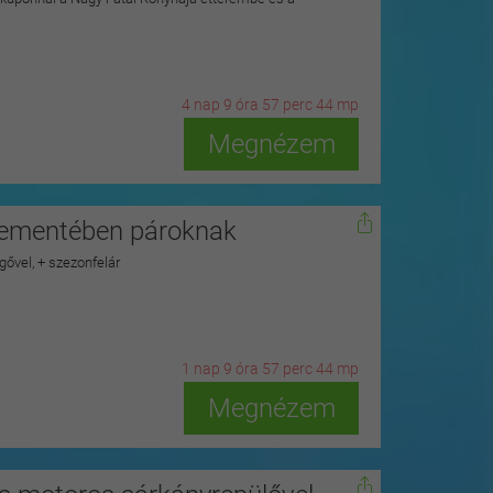
4
n
ap
9
ó
ra
57
p
erc
42
m
p
Megnézem
plementében pároknak
gővel, + szezonfelár
1
n
ap
9
ó
ra
57
p
erc
42
m
p
Megnézem