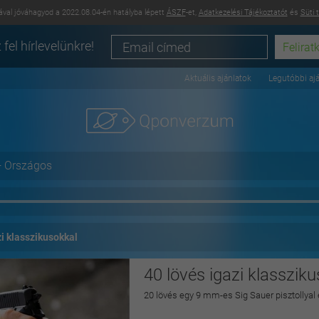
val jóváhagyod a 2022.08.04-én hatályba lépett
ÁSZF
-et,
Adatkezelési Tájékoztatót
és
Süti 
 fel hírlevelünkre!
Aktuális ajánlatok
Legutóbbi aj
+ Országos
zi klasszikusokkal
40 lövés igazi klasszik
20 lövés egy 9 mm-es Sig Sauer pisztollyal 