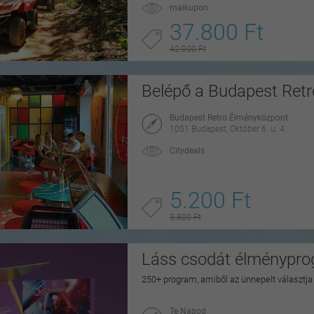
maikupon
37.800 Ft
42.000 Ft
Belépő a Budapest Ret
Budapest Retro Élményközpont
1051 Budapest, Október 6. u. 4.
Citydeals
5.200 Ft
5.800 Ft
Láss csodát élménypr
250+ program, amiből az ünnepelt választj
Te Napod