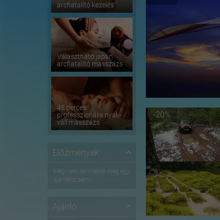
arcfiatalító kezelés
Választható japán
arcfiatalító masszázs
45 perces
-20%
professzionális nyak-
váll masszázs
Előzmények
Még nem tekintettél meg egy
ajánlatot sem
Ajánló