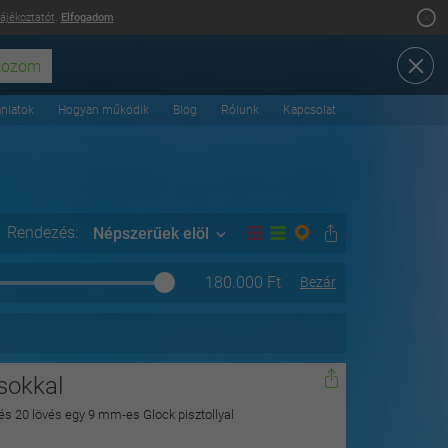
tájékoztatót
.
Elfogadom
ánlatok
Hogyan működik
Blog
Rólunk
Kapcsolat
Rendezés:
Népszerűek elöl
180.000
Ft
Bezár
usokkal
és 20 lövés egy 9 mm-es Glock pisztollyal