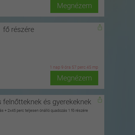
Megnézem
 fő részére
1
n
ap
9
ó
ra
57
p
erc
43
m
p
Megnézem
 felnőtteknek és gyerekeknek
zás + 2x45 perc teljesen önálló quadozás 1 fő részére