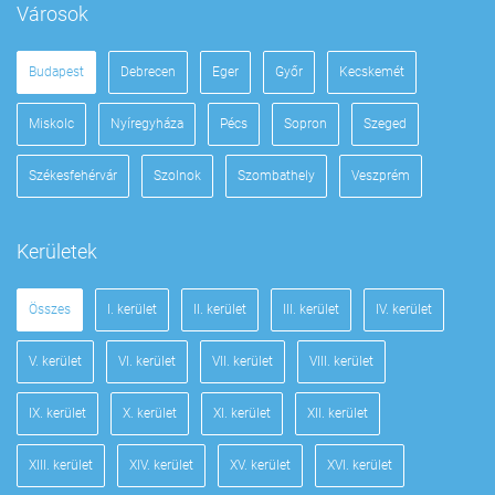
Városok
Budapest
Debrecen
Eger
Győr
Kecskemét
Miskolc
Nyíregyháza
Pécs
Sopron
Szeged
Székesfehérvár
Szolnok
Szombathely
Veszprém
Kerületek
Összes
I. kerület
II. kerület
III. kerület
IV. kerület
V. kerület
VI. kerület
VII. kerület
VIII. kerület
IX. kerület
X. kerület
XI. kerület
XII. kerület
XIII. kerület
XIV. kerület
XV. kerület
XVI. kerület