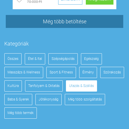
70.000 Ft
Még több betöltése
Kategóriák
Összes
Étel & Ital
Szépségápolás
Egészség
Masszázs & Wellness
Sport & Fitness
Élmény
Szórakozás
Kultúra
Tanfolyam & Oktatás
Utazás & Szállás
Baba & Gyerek
Jótékonyság
Még több szolgáltatás
Még több termék