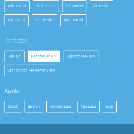
XVII. kerület
XVIII. kerület
XIX. kerület
XX. kerület
XXI. kerület
XXII. kerület
XXIII. kerület
Rendezés
Újak elöl
Népszerűek elöl
Legolcsóbbak elöl
Legnagyobb kedvezmény elöl
Ajánló
Siófok
Balaton
Horvátország
Masszázs
Eger