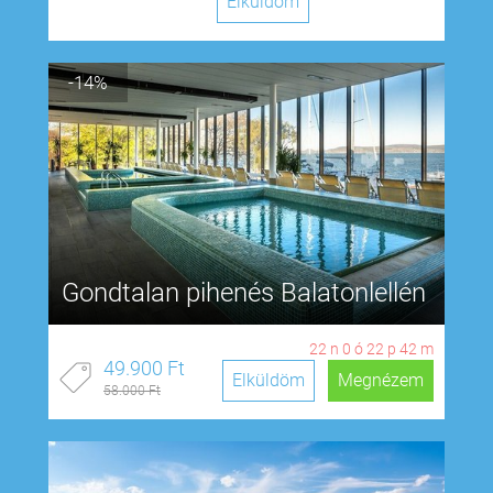
Elküldöm
-14%
Gondtalan pihenés Balatonlellén
22
n
0
ó
22
p
41
m
49.900 Ft
Elküldöm
Megnézem
58.000 Ft