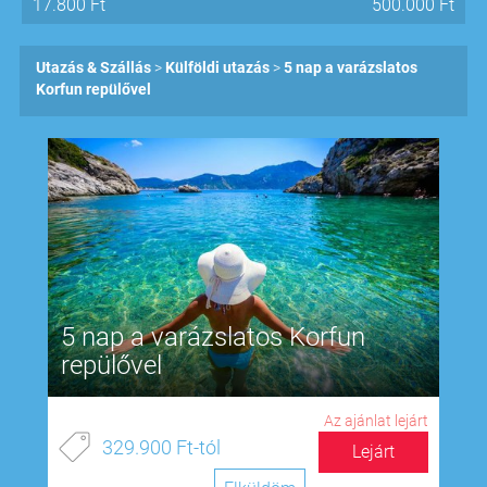
17.800
Ft
500.000
Ft
Utazás & Szállás
Külföldi utazás
5 nap a varázslatos
Korfun repülővel
5 nap a varázslatos Korfun
repülővel
Az ajánlat lejárt
329.900 Ft-tól
Lejárt