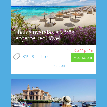
1 hetes nyaralás a Vörös-
tengernél repülővel
14
n
0
ó
22
p
41
m
319.900 Ft-tól
Megnézem
Elküldöm