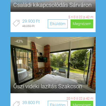
Családi kikapcsolódás Sárváron
5
n
0
ó
22
p
41
m
29.900 Ft
Elküldöm
Megnézem
48.050 Ft
-43%
Őszi vidéki lazítás Szakcson
20
n
0
ó
22
p
41
m
39.800 Ft
Elküldöm
Megnézem