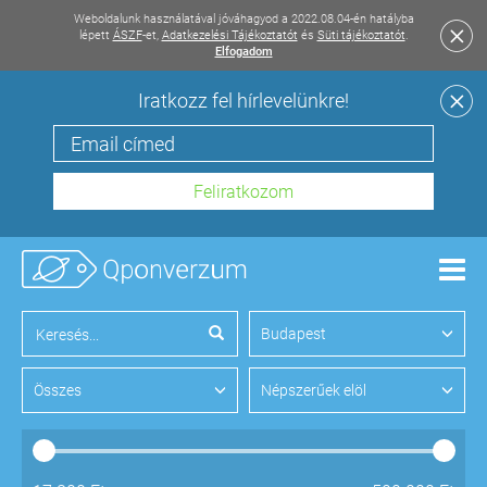
Weboldalunk használatával jóváhagyod a 2022.08.04-én hatályba
lépett
ÁSZF
-et,
Adatkezelési Tájékoztatót
és
Süti tájékoztatót
.
Elfogadom
Iratkozz fel hírlevelünkre!
Men
Budapest
Összes
Népszerűek elöl