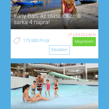
Irány Bari, az olasz csizma
sarka 4 napra!
27
n
0
ó
22
p
41
m
175.900 Ft-tól
Megnézem
Elküldöm
-38%