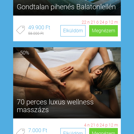
Gondtalan pihenés Balatonlellén
22
n
21
ó
24
p
11
m
49.900 Ft
Elküldöm
Megnézem
58.000 Ft
-50%
70 perces luxus wellness
masszázs
4
n
21
ó
24
p
11
m
7.000 Ft
Elküldöm
Megnézem