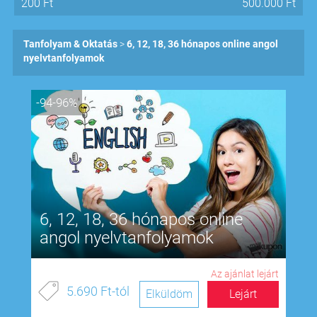
200
Ft
500.000
Ft
Tanfolyam & Oktatás
6, 12, 18, 36 hónapos online angol
nyelvtanfolyamok
-94-96%
6, 12, 18, 36 hónapos online
angol nyelvtanfolyamok
Az ajánlat lejárt
5.690 Ft-tól
Elküldöm
Lejárt