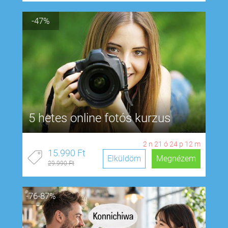
-47%
5 hetes online fotós kurzus
2
n
21
ó
24
p
11
m
15.990 Ft
Elküldöm
Megnézem
29.990 Ft
-76-87%