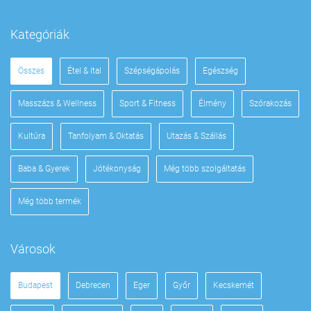
Kategóriák
Összes
Étel & Ital
Szépségápolás
Egészség
Masszázs & Wellness
Sport & Fitness
Élmény
Szórakozás
Kultúra
Tanfolyam & Oktatás
Utazás & Szállás
Baba & Gyerek
Jótékonyság
Még több szolgáltatás
Még több termék
Városok
Budapest
Debrecen
Eger
Győr
Kecskemét