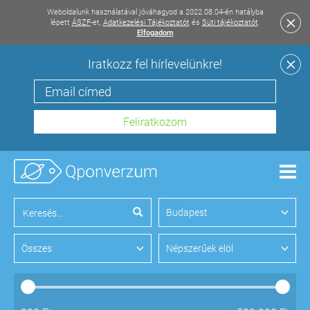
Weboldalunk használatával jóváhagyod a 2022.08.04-én hatályba
lépett
ÁSZF
-et,
Adatkezelési Tájékoztatót
és
Süti tájékoztatót
.
Elfogadom
Iratkozz fel hírlevelünkre!
Men
Budapest
Összes
Népszerűek elöl