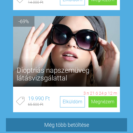
14.000 Ft
-69%
Dioptriás napszemüveg
látásvizsgálattal
3
n
21
ó
24
p
11
m
19.990 Ft
Elküldöm
Megnézem
65.500 Ft
Még több betöltése