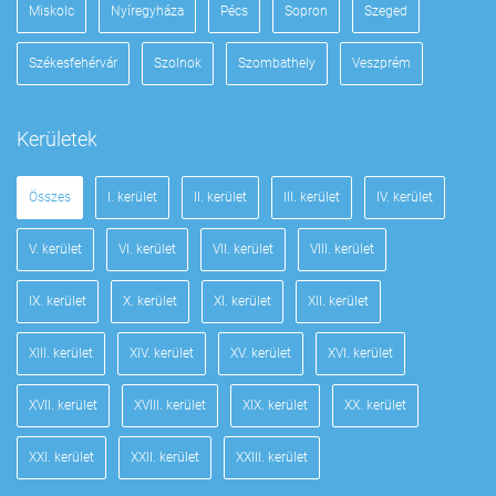
Miskolc
Nyíregyháza
Pécs
Sopron
Szeged
Székesfehérvár
Szolnok
Szombathely
Veszprém
Kerületek
Összes
I. kerület
II. kerület
III. kerület
IV. kerület
V. kerület
VI. kerület
VII. kerület
VIII. kerület
IX. kerület
X. kerület
XI. kerület
XII. kerület
XIII. kerület
XIV. kerület
XV. kerület
XVI. kerület
XVII. kerület
XVIII. kerület
XIX. kerület
XX. kerület
XXI. kerület
XXII. kerület
XXIII. kerület