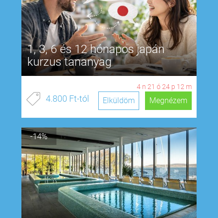
1, 3, 6 és 12 hónapos japán
kurzus tananyag
4
n
21
ó
24
p
11
m
4.800 Ft-tól
Elküldöm
Megnézem
-14%