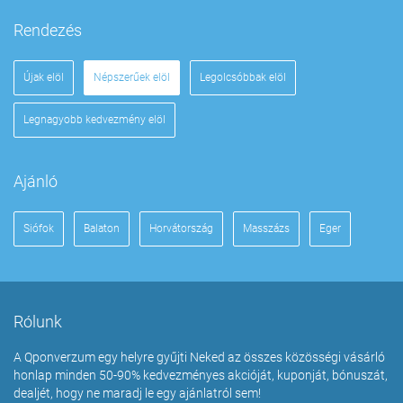
Rendezés
Újak elöl
Népszerűek elöl
Legolcsóbbak elöl
Legnagyobb kedvezmény elöl
Ajánló
Siófok
Balaton
Horvátország
Masszázs
Eger
Rólunk
A Qponverzum egy helyre gyűjti Neked az összes közösségi vásárló
honlap minden 50-90% kedvezményes akcióját, kuponját, bónuszát,
dealjét, hogy ne maradj le egy ajánlatról sem!