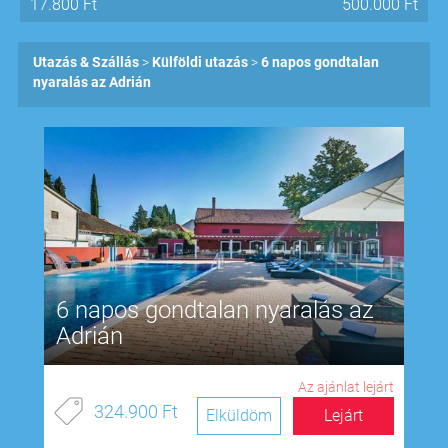
17.800
Ft
500.000
Ft
Utazás & Szállás
Külföldi utazás
6 napos gondtalan
nyaralás az Adrián
6 napos gondtalan nyaralás az
Adrián
Az ajánlat lejárt
324.900 Ft
Elküldöm
Lejárt