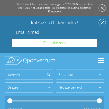
Weboldalunk használatával jóváhagyod a 2022.08.04-én hatályba
lépett
ÁSZF
-et,
Adatkezelési Tájékoztatót
és
Süti tájékoztatót
.
Elfogadom
Iratkozz fel hírlevelünkre!
Men
Budapest
Összes
Népszerűek elöl