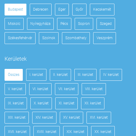
Budapest
Debrecen
Eger
Győr
Kecskemét
Miskolc
Nyíregyháza
Pécs
Sopron
Szeged
Székesfehérvár
Szolnok
Szombathely
Veszprém
Kerületek
Összes
I. kerület
II. kerület
III. kerület
IV. kerület
V. kerület
VI. kerület
VII. kerület
VIII. kerület
IX. kerület
X. kerület
XI. kerület
XII. kerület
XIII. kerület
XIV. kerület
XV. kerület
XVI. kerület
XVII. kerület
XVIII. kerület
XIX. kerület
XX. kerület