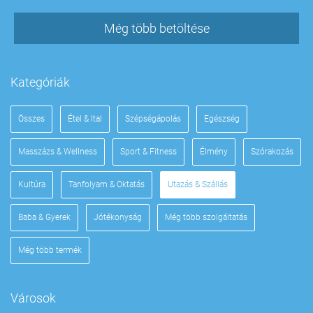
Még több betöltése
Kategóriák
Összes
Étel & Ital
Szépségápolás
Egészség
Masszázs & Wellness
Sport & Fitness
Élmény
Szórakozás
Kultúra
Tanfolyam & Oktatás
Utazás & Szállás
Baba & Gyerek
Jótékonyság
Még több szolgáltatás
Még több termék
Városok