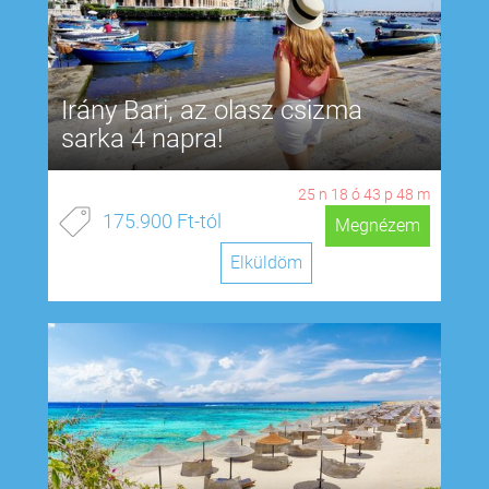
Irány Bari, az olasz csizma
sarka 4 napra!
25
n
18
ó
43
p
47
m
175.900 Ft-tól
Megnézem
Elküldöm