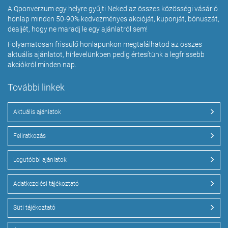
A Qponverzum egy helyre gyűjti Neked az összes közösségi vásárló
honlap minden 50-90% kedvezményes akcióját, kuponját, bónuszát,
dealjét, hogy ne maradj le egy ajánlatról sem!
Folyamatosan frissülő honlapunkon megtalálhatod az összes
aktuális ajánlatot, hírlevelünkben pedig értesítünk a legfrissebb
akciókról minden nap.
További linkek
Aktuális ajánlatok
Feliratkozás
Legutóbbi ajánlatok
Adatkezelési tájékoztató
Süti tájékoztató