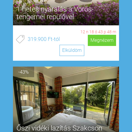
1 hetes nyaralás a Vörös-
tengernél repülővel
12
n
18
ó
43
p
47
m
319.900 Ft-tól
Megnézem
Elküldöm
-43%
Őszi vidéki lazítás Szakcson