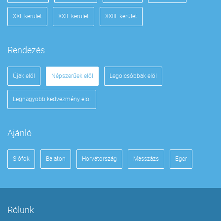
XXI. kerület
XXII. kerület
XXIII. kerület
Rendezés
Újak elöl
Népszerűek elöl
Legolcsóbbak elöl
Legnagyobb kedvezmény elöl
Ajánló
Siófok
Balaton
Horvátország
Masszázs
Eger
Rólunk