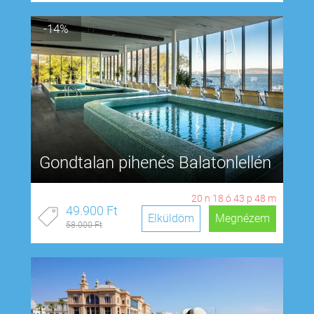
-14%
Gondtalan pihenés Balatonlellén
20
n
18
ó
43
p
47
m
49.900 Ft
Elküldöm
Megnézem
58.000 Ft