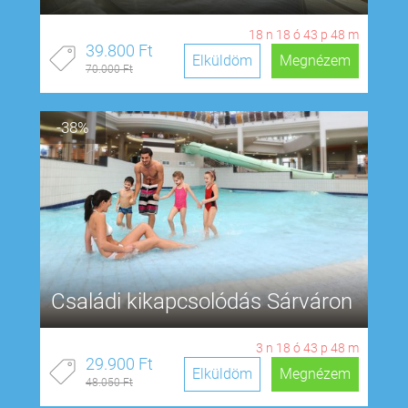
18
n
18
ó
43
p
47
m
39.800 Ft
Elküldöm
Megnézem
70.000 Ft
-38%
Családi kikapcsolódás Sárváron
3
n
18
ó
43
p
47
m
29.900 Ft
Elküldöm
Megnézem
48.050 Ft