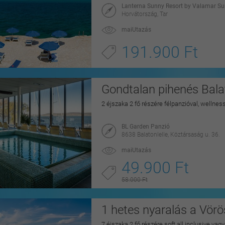
Lanterna Sunny Resort by Valamar Su
Horvátország, Tar
maiUtazás
191.900 Ft
Gondtalan pihenés Balat
2 éjszaka 2 fő részére félpanzióval, wellnes
BL Garden Panzió
8638 Balatonlelle, Köztársaság u. 36.
maiUtazás
49.900 Ft
58.000 Ft
1 hetes nyaralás a Vörö
7 éjszaka 2 fő részére soft all inclusive vag