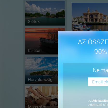
Siófok
AZ ÖSSZE
90%
Balaton
-41%
Ne mar
Horvátország
Az
Adatkezelési
Adatkezelő hírl
Masszázs