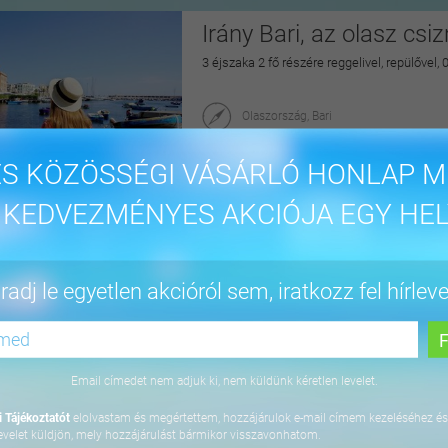
Irány Bari, az olasz csi
3 éjszaka 2 fő részére reggelivel, repülővel,
Olaszország, Bari
maiUtazás
S KÖZÖSSÉGI VÁSÁRLÓ HONLAP M
175.900 Ft-tól
 KEDVEZMÉNYES AKCIÓJA EGY HEL
Pihentető napok Nyíre
adj le egyetlen akcióról sem, iratkozz fel hírleve
2 éjszaka 2 fő részére félpanzióval, az Aq
2027.04.30. között
Hotel Írisz
4431 Nyíregyháza, Szódaház u. 10.
Email címedet nem adjuk ki, nem küldünk kéretlen levelet.
maiUtazás
 Tájékoztatót
elolvastam és megértettem, hozzájárulok e-mail címem kezeléséhez és
69.900 Ft
evelet küldjön, mely hozzájárulást bármikor visszavonhatom.