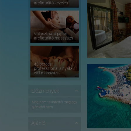
arcfiatalító kezelés
Választható japán
arcfiatalító masszázs
45 perces
professzionális nyak-
váll masszázs
Előzmények
Még nem tekintettél meg egy
ajánlatot sem
Ajánló