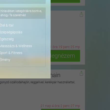
hírlevélben kategóriákra bontva,
dőn
ahogy Te szeretnéd
ius 15-ig
Étel & Ital
Szépségápolás
Egészség
Masszázs & Wellness
2
n
ap
21
ó
ra
19
p
erc
23
m
p
Sport & Fitnees
Megnézem
Élmény
isegrádi Duna hullámain
onyzó szállodahajón, reggelivel, kerékpár használattal,
21
n
ap
4
ó
ra
2
p
erc
25
m
p