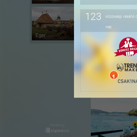
123
közösségi vásárló 
-16%
nap
Eger
-36%
hosted by