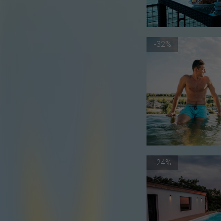
-32%
-24%