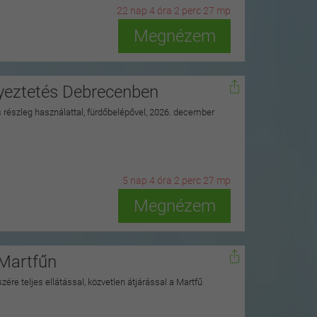
22
n
ap
4
ó
ra
2
p
erc
25
m
p
Megnézem
nyeztetés Debrecenben
ss részleg használattal, fürdőbelépővel, 2026. december
5
n
ap
4
ó
ra
2
p
erc
25
m
p
Megnézem
 Martfűn
zére teljes ellátással, közvetlen átjárással a Martfű