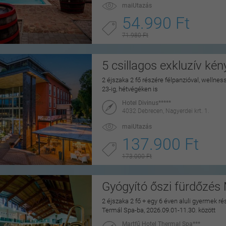
maiUtazás
54.990 Ft
71.980 Ft
5 csillagos exkluzív ké
2 éjszaka 2 fő részére félpanzióval, wellne
23-ig, hétvégéken is
Hotel Divinus*****
4032 Debrecen, Nagyerdei krt. 1.
maiUtazás
137.900 Ft
173.000 Ft
Gyógyító őszi fürdőzés
2 éjszaka 2 fő + egy 6 éven aluli gyermek rés
Termál Spa-ba, 2026.09.01-11.30. között
Martfű Hotel Thermal Spa***