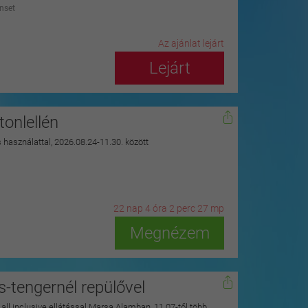
nset
Az ajánlat lejárt
Lejárt
onlellén
s használattal, 2026.08.24-11.30. között
22
n
ap
4
ó
ra
2
p
erc
25
m
p
Megnézem
s-tengernél repülővel
y all inclusive ellátással Marsa Alamban, 11.07-től több