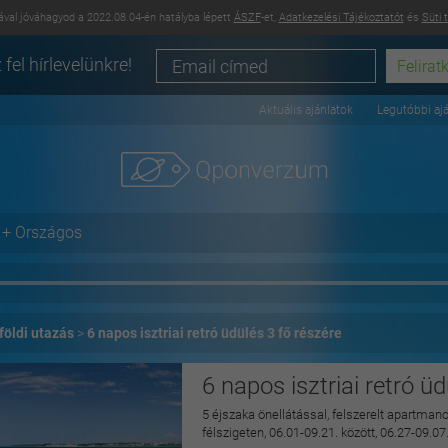
val jóváhagyod a 2022.08.04-én hatályba lépett
ÁSZF
-et,
Adatkezelési Tájékoztatót
és
Süti 
 fel hírlevelünkre!
Aktuális ajánlatok
Legutóbbi aj
+ Országos
földi utazás
6 napos isztriai retró üdülés 3 fő részére
6 napos isztriai retró ü
5 éjszaka önellátással, felszerelt apartman
félszigeten, 06.01-09.21. között, 06.27-09.07