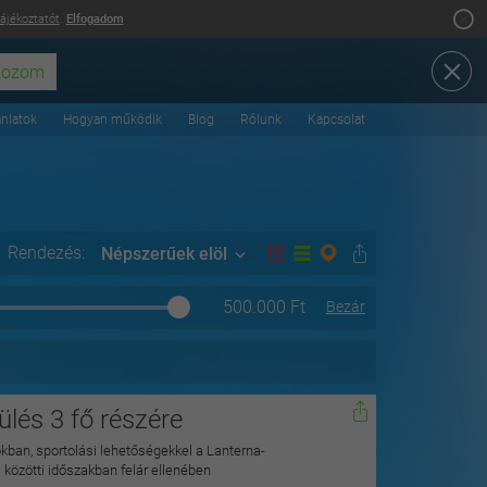
tájékoztatót
.
Elfogadom
ánlatok
Hogyan működik
Blog
Rólunk
Kapcsolat
Rendezés:
Népszerűek elöl
500.000
Ft
Bezár
dülés 3 fő részére
okban, sportolási lehetőségekkel a Lanterna-
. közötti időszakban felár ellenében