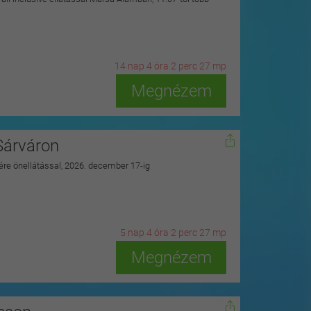
14
n
ap
4
ó
ra
2
p
erc
25
m
p
Megnézem
Sárváron
zére önellátással, 2026. december 17-ig
5
n
ap
4
ó
ra
2
p
erc
25
m
p
Megnézem