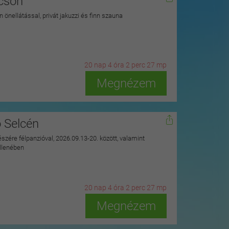
kcson
 önellátással, privát jakuzzi és finn szauna
20
n
ap
4
ó
ra
2
p
erc
25
m
p
Megnézem
ó Selcén
észére félpanzióval, 2026.09.13-20. között, valamint
ellenében
20
n
ap
4
ó
ra
2
p
erc
25
m
p
Megnézem