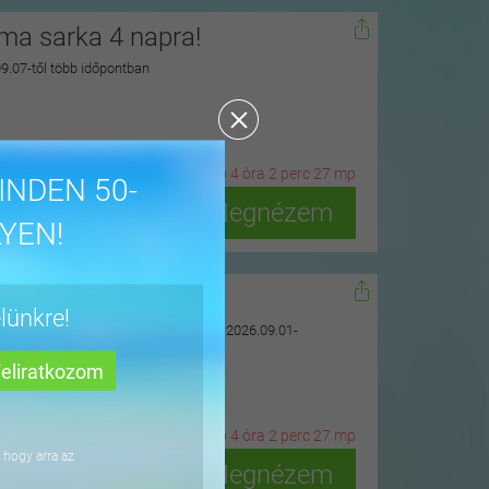
zma sarka 4 napra!
 09.07-től több időpontban
27
n
ap
4
ó
ra
2
p
erc
25
m
p
INDEN 50-
Megnézem
YEN!
gyházán
lünkre!
uarius Élményfürdő szomszédságában, 2026.09.01-
20
n
ap
4
ó
ra
2
p
erc
25
m
p
 hogy arra az
Megnézem