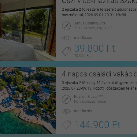
Őszi vidéki lazítás Sza
2 éjszaka 2 fő részére felszerelt üdülőházban
használattal, 2026.09.01-10.31. között
Janus Country Site
7213 Szakcs, Ady u. 17.
maiUtazás
39.800 Ft
70.000 Ft
4 napos családi vakáci
3 éjszaka 2 fő + egy 12 éven aluli gyermek r
2026.07.23-09.13. közötti időszakban felár 
Pavilon Slaven***
Horvátország, Selce
maiUtazás
144.900 Ft