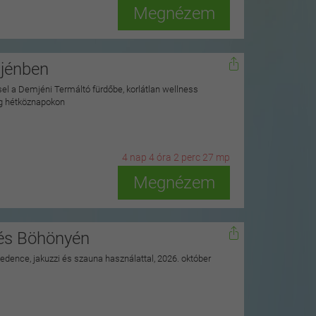
Megnézem
mjénben
ssel a Demjéni Termáltó fürdőbe, korlátlan wellness
ag hétköznapokon
4
n
ap
4
ó
ra
2
p
erc
25
m
p
Megnézem
nés Böhönyén
 medence, jakuzzi és szauna használattal, 2026. október