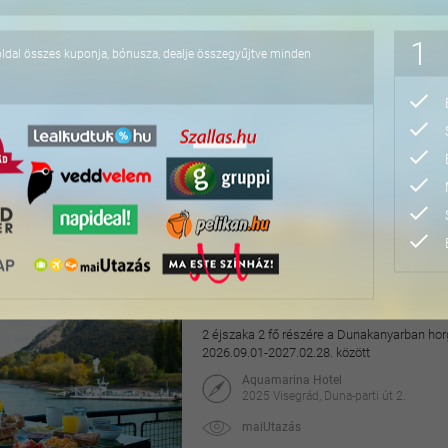
118.000 Ft
1
oldal összes kuponja, bónusza, dealje összegyűjtve minden
4 napos lazítás Bükfür
3 éjszaka 2 fő részére önellátással, 2027. júl
Apartman Hotel Bükfürdő***
9740 Bük, Termál krt. 41/A
orango
64.800 Ft
76.800 Ft
Hangulatos pihenés a v
2 éjszaka 2 fő részére a Dunakanyarban horg
2026.09.01-2027.02.28. között
Aquamarina Hotel
2025 Visegrád, Duna-parti út 2.
maiUtazás