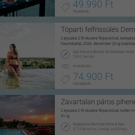
49.990 Ft
78.000 Ft
Tóparti felfrissülés De
2 éjszaka 2 fő részére félpanzióval, belépé
használattal, 2026. december 23-ig kizáról
Egri Korona Borház és Wellness Hotel
3395 Demjén
maiUtazás
74.900 Ft
109.800 Ft
Zavartalan páros pihe
2 éjszaka 2 fő részére félpanzióval, kültéri
31-ig
Nagypince Borhotel Wine & Spa
8719 Böhönye, Urasági szőlőhegy