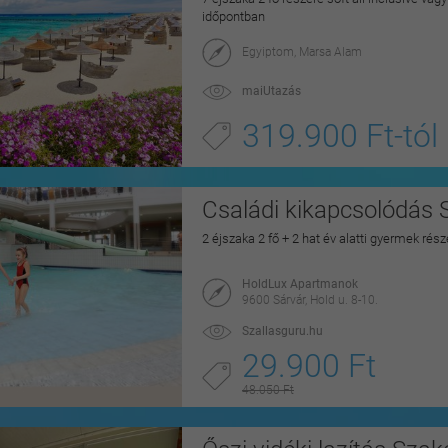
időpontban
Egyiptom, Marsa Alam
maiUtazás
319.900 Ft-tól
Családi kikapcsolódás 
2 éjszaka 2 fő + 2 hat év alatti gyermek rés
HoldLux Apartmanok
9600 Sárvár, Hold u. 8-10.
Szallasguru.hu
29.900 Ft
48.050 Ft