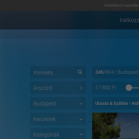
Weboldalunk használatá
Iratkozz
346
/
804
|
Budapest
Árszűrő
17.800
Ft
Budapest
Utazás & Szállás
Kül
Kerületek
Kategóriák