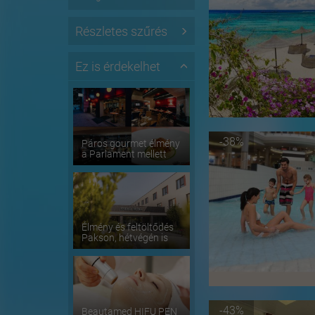
Részletes szűrés
Ez is érdekelhet
-38%
Páros gourmet élmény
a Parlament mellett
Élmény és feltöltődés
Pakson, hétvégén is
-43%
Beautamed HIFU PEN