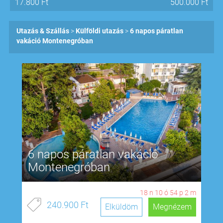
17.800
Ft
500.000
Ft
Utazás & Szállás
Külföldi utazás
6 napos páratlan
vakáció Montenegróban
6 napos páratlan vakáció
Montenegróban
18
n
10
ó
54
p
1
m
240.900 Ft
Elküldöm
Megnézem