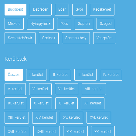
Budapest
Debrecen
Eger
Győr
Kecskemét
Miskolc
Nyíregyháza
Pécs
Sopron
Szeged
Székesfehérvár
Szolnok
Szombathely
Veszprém
Kerületek
Összes
I. kerület
II. kerület
III. kerület
IV. kerület
V. kerület
VI. kerület
VII. kerület
VIII. kerület
IX. kerület
X. kerület
XI. kerület
XII. kerület
XIII. kerület
XIV. kerület
XV. kerület
XVI. kerület
XVII. kerület
XVIII. kerület
XIX. kerület
XX. kerület