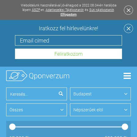
Weboldalunk használatával jóváhagyod a 2022.08.04-én hatályba
lépett
ÁSZF
-et,
Adatkezelési Tájékoztatót
és
Süti tájékoztatót
.
Elfogadom
Iratkozz fel hírlevelünkre!
Men
Budapest
Összes
Népszerűek elöl