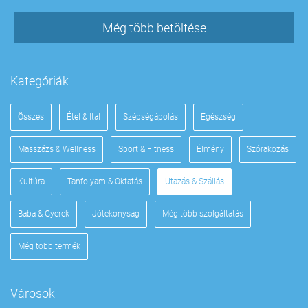
Még több betöltése
Kategóriák
Összes
Étel & Ital
Szépségápolás
Egészség
Masszázs & Wellness
Sport & Fitness
Élmény
Szórakozás
Kultúra
Tanfolyam & Oktatás
Utazás & Szállás
Baba & Gyerek
Jótékonyság
Még több szolgáltatás
Még több termék
Városok