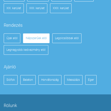
XXI. kerület
XXII. kerület
XXIII. kerület
Rendezés
Újak elöl
Népszerűek elöl
Legolcsóbbak elöl
Legnagyobb kedvezmény elöl
Ajánló
Siófok
Balaton
Horvátország
Masszázs
Eger
Rólunk