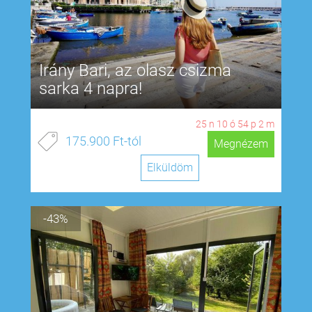
Irány Bari, az olasz csizma
sarka 4 napra!
25
n
10
ó
54
p
1
m
175.900 Ft-tól
Megnézem
Elküldöm
-43%