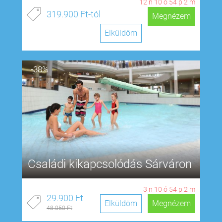
12
n
10
ó
54
p
1
m
319.900 Ft-tól
Megnézem
Elküldöm
-38%
Családi kikapcsolódás Sárváron
3
n
10
ó
54
p
1
m
29.900 Ft
Elküldöm
Megnézem
48.050 Ft