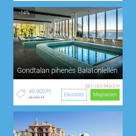
-14%
Gondtalan pihenés Balatonlellén
20
n
10
ó
54
p
1
m
49.900 Ft
Elküldöm
Megnézem
58.000 Ft