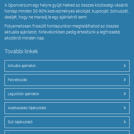
A Qponverzum egy helyre gyűjti Neked az összes közösségi vásárló
honlap minden 50-90% kedvezményes akcióját, kuponját, bónuszát,
dealjét, hogy ne maradj le egy ajánlatról sem!
Folyamatosan frissülő honlapunkon megtalálhatod az összes
aktuális ajánlatot, hírlevelünkben pedig értesítünk a legfrissebb
akciókról minden nap.
További linkek
Aktuális ajánlatok
Feliratkozás
Legutóbbi ajánlatok
Adatkezelési tájékoztató
Süti tájékoztató