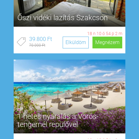
Őszi vidéki lazítás Szakcson
18
n
10
ó
54
p
1
m
39.800 Ft
Elküldöm
Megnézem
70.000 Ft
1 hetes nyaralás a Vörös-
tengernél repülővel