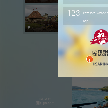
123
közösségi vásárló 
-41%
nap
Eger
-36%
hosted by