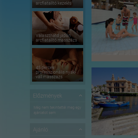
arcfiatalító kezelés
Választható japán
arcfiatalító masszázs
45 perces
professzionális nyak-
váll masszázs
Előzmények
Még nem tekintettél meg egy
ajánlatot sem
Ajánló