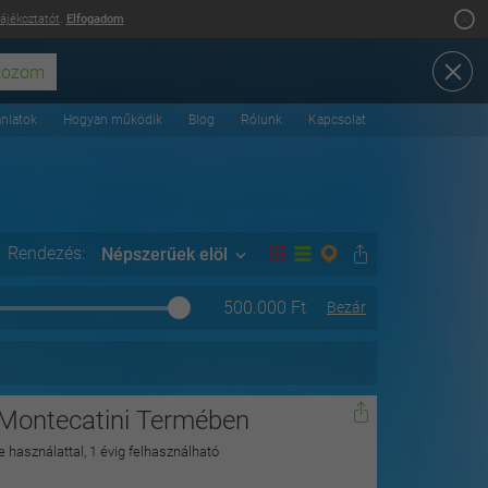
tájékoztatót
.
Elfogadom
ánlatok
Hogyan működik
Blog
Rólunk
Kapcsolat
Rendezés:
Népszerűek elöl
500.000
Ft
Bezár
 Montecatini Termében
 használattal, 1 évig felhasználható