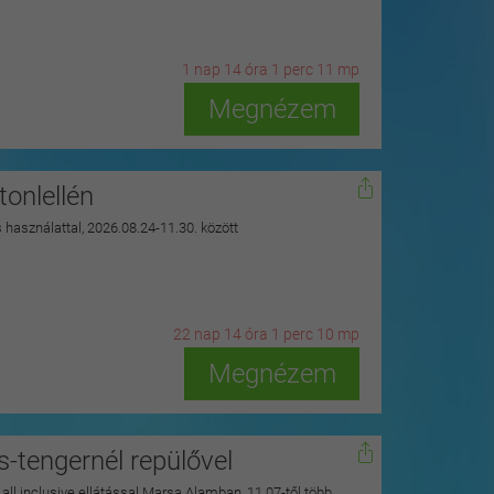
1
n
ap
14
ó
ra
1
p
erc
9
m
p
Megnézem
onlellén
s használattal, 2026.08.24-11.30. között
22
n
ap
14
ó
ra
1
p
erc
8
m
p
Megnézem
s-tengernél repülővel
y all inclusive ellátással Marsa Alamban, 11.07-től több