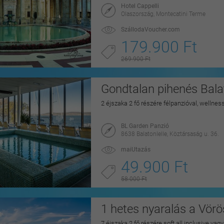
Hotel Cappelli
Olaszország, Montecatini Terme
SzállodaVoucher.com
179.900 Ft
269.900 Ft
Gondtalan pihenés Balat
2 éjszaka 2 fő részére félpanzióval, wellnes
BL Garden Panzió
8638 Balatonlelle, Köztársaság u. 36.
maiUtazás
49.900 Ft
58.000 Ft
1 hetes nyaralás a Vörö
7 éjszaka 2 fő részére soft all inclusive vag