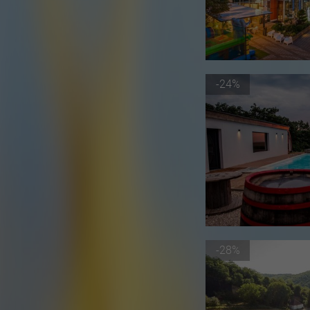
-24%
-28%