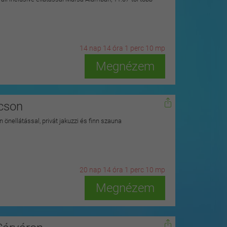
14
n
ap
14
ó
ra
1
p
erc
8
m
p
Megnézem
kcson
 önellátással, privát jakuzzi és finn szauna
20
n
ap
14
ó
ra
1
p
erc
8
m
p
Megnézem