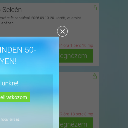
ó Selcén
észére félpanzióval, 2026.09.13-20. között, valamint
ellenében
20
n
ap
14
ó
ra
1
p
erc
8
m
p
INDEN 50-
Megnézem
YEN!
dőn
lünkre!
ius 15-ig
3
n
ap
7
ó
ra
18
p
erc
6
m
p
 hogy arra az
Megnézem