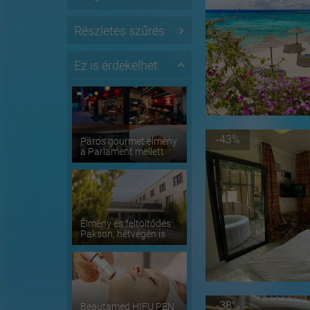
Részletes szűrés
Ez is érdekelhet
-43%
Páros gourmet élmény
a Parlament mellett
Élmény és feltöltődés
Pakson, hétvégén is
-38%
Beautamed HIFU PEN