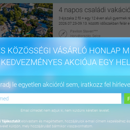
4 napos családi vakáci
3 éjszaka 2 fő + egy 12 éven aluli gyermek r
2026.07.23-09.13. közötti időszakban felár 
Pavilon Slaven***
Horvátország, Selce
maiUtazás
S KÖZÖSSÉGI VÁSÁRLÓ HONLAP M
144.900 Ft
 KEDVEZMÉNYES AKCIÓJA EGY HEL
4 napos lazítás Bükfür
adj le egyetlen akcióról sem, iratkozz fel hírleve
3 éjszaka 2 fő részére önellátással, 2027. júl
Apartman Hotel Bükfürdő***
9740 Bük, Termál krt. 41/A
Email címedet nem adjuk ki, nem küldünk kéretlen levelet.
orango
 Tájékoztatót
elolvastam és megértettem, hozzájárulok e-mail címem kezeléséhez és
64.800 Ft
evelet küldjön, mely hozzájárulást bármikor visszavonhatom.