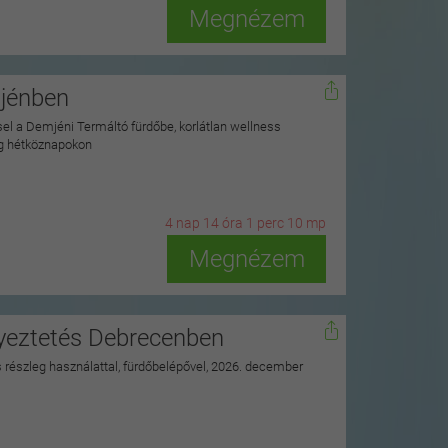
Megnézem
mjénben
ssel a Demjéni Termáltó fürdőbe, korlátlan wellness
ag hétköznapokon
4
n
ap
14
ó
ra
1
p
erc
8
m
p
Megnézem
nyeztetés Debrecenben
ss részleg használattal, fürdőbelépővel, 2026. december