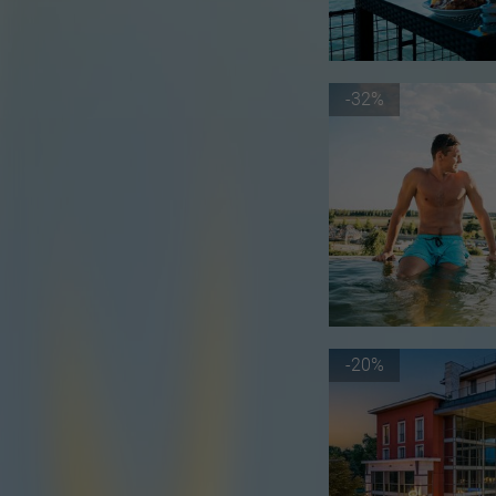
-32%
-20%