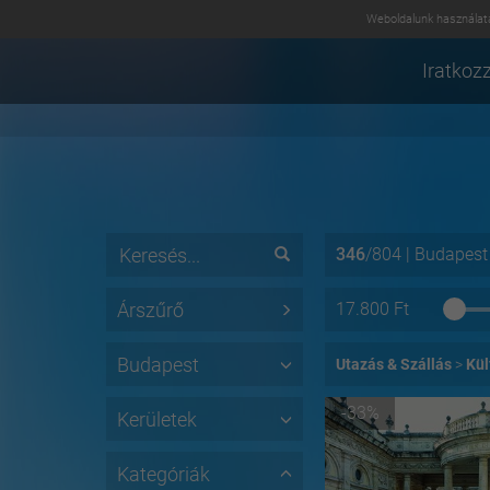
Weboldalunk használatá
Iratkozz
346
/
804
|
Budapest
Árszűrő
17.800
Ft
Budapest
Utazás & Szállás
Kül
-33%
Kerületek
Kategóriák