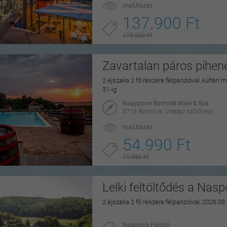
maiUtazás
137.900 Ft
173.000 Ft
Zavartalan páros pihe
2 éjszaka 2 fő részére félpanzióval, kültéri
31-ig
Nagypince Borhotel Wine & Spa
8719 Böhönye, Urasági szőlőhegy
maiUtazás
54.990 Ft
71.980 Ft
Lelki feltöltődés a Nas
2 éjszaka 2 fő részére félpanzióval, 2026.08
Naspolya Panzió