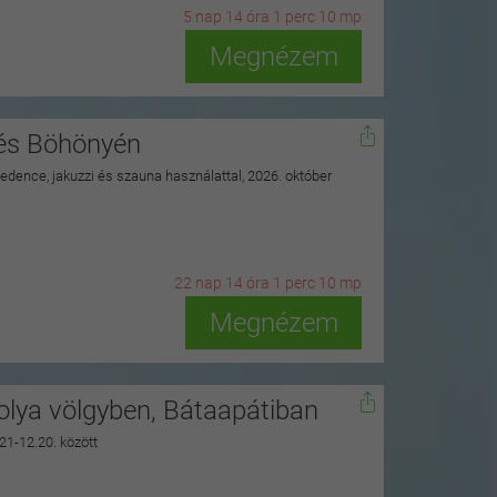
5
n
ap
14
ó
ra
1
p
erc
8
m
p
Megnézem
nés Böhönyén
 medence, jakuzzi és szauna használattal, 2026. október
22
n
ap
14
ó
ra
1
p
erc
8
m
p
Megnézem
polya völgyben, Bátaapátiban
.21-12.20. között