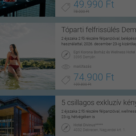
49.990 Ft
78.000 Ft
Tóparti felfrissülés De
2 éjszaka 2 fő részére félpanzióval, belépé
használattal, 2026. december 23-ig kizáról
Egri Korona Borház és Wellness Hotel
3395 Demjén
maiUtazás
74.900 Ft
109.800 Ft
5 csillagos exkluzív ké
2 éjszaka 2 fő részére félpanzióval, wellne
23-ig, hétvégéken is
Hotel Divinus*****
4032 Debrecen, Nagyerdei krt. 1.