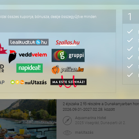
76.800 Ft
1
oldal összes kuponja, bónusza, dealje összegyűjtve minden
Pihentető napok Nyíre
2 éjszaka 2 fő részére félpanzióval, az Aq
2027.04.30. között
Hotel Írisz
4431 Nyíregyháza, Szódaház u. 10.
maiUtazás
69.900 Ft
118.000 Ft
Hangulatos pihenés a v
2 éjszaka 2 fő részére a Dunakanyarban horg
2026.09.01-2027.02.28. között
Aquamarina Hotel
2025 Visegrád, Duna-parti út 2.
maiUtazás