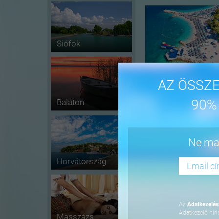
Siófok
AZ ÖSSZE
90%
Balaton
-16%
Ne mar
Horvátország
Az
Adatkezelési
Adatkezelő hírl
Masszázs