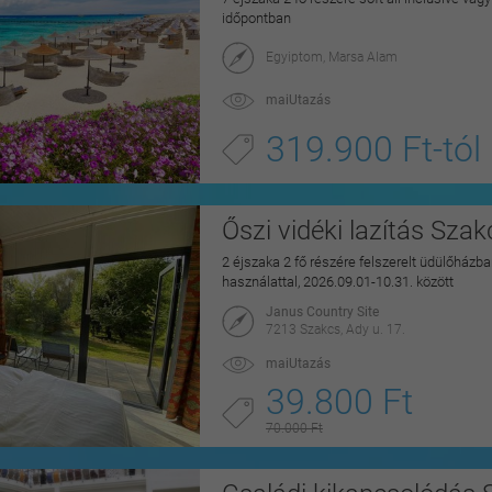
időpontban
Egyiptom, Marsa Alam
maiUtazás
319.900 Ft-tól
Őszi vidéki lazítás Sza
2 éjszaka 2 fő részére felszerelt üdülőházban
használattal, 2026.09.01-10.31. között
Janus Country Site
7213 Szakcs, Ady u. 17.
maiUtazás
39.800 Ft
70.000 Ft