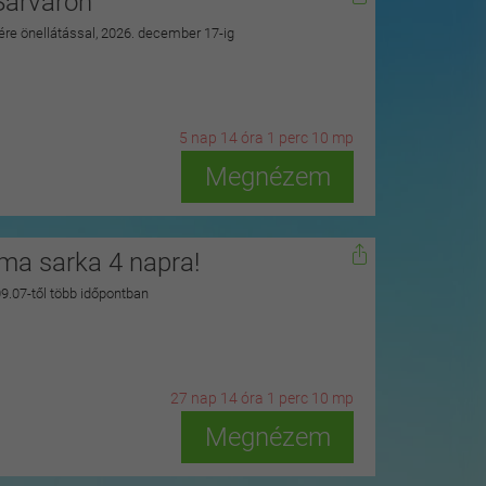
Sárváron
zére önellátással, 2026. december 17-ig
5
n
ap
14
ó
ra
1
p
erc
8
m
p
Megnézem
zma sarka 4 napra!
 09.07-től több időpontban
27
n
ap
14
ó
ra
1
p
erc
8
m
p
Megnézem