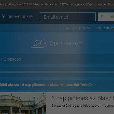
val jóváhagyod a 2022.08.04-én hatályba lépett
ÁSZF
-et,
Adatkezelési Tájékoztatót
és
Süti 
 fel hírlevelünkre!
Aktuális ajánlatok
Legutóbbi aj
+ Országos
földi utazás
6 nap pihenés az olasz Montecatini Termében
6 nap pihenés az olasz
5 éjszaka 2 fő részére félpanzióval, medence