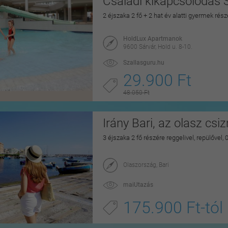
Családi kikapcsolódás 
2 éjszaka 2 fő + 2 hat év alatti gyermek rés
HoldLux Apartmanok
9600 Sárvár, Hold u. 8-10.
Szallasguru.hu
29.900 Ft
48.050 Ft
Irány Bari, az olasz csi
3 éjszaka 2 fő részére reggelivel, repülővel,
Olaszország, Bari
maiUtazás
175.900 Ft-tól