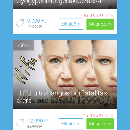
Gyógypedikűr géllakkozással
6
n
13
ó
23
p
0
m
9.000 Ft
Elküldöm
Megnézem
12.000 Ft
-50%
HIFU ultrahangos bőrfiatalítás
arcra
1
n
13
ó
23
p
0
m
12.990 Ft
Elküldöm
Megnézem
25.990 Ft