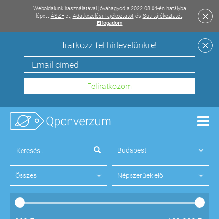
Weboldalunk használatával jóváhagyod a 2022.08.04-én hatályba
lépett
ÁSZF
-et,
Adatkezelési Tájékoztatót
és
Süti tájékoztatót
.
Elfogadom
Iratkozz fel hírlevelünkre!
Men
Budapest
Összes
Népszerűek elöl