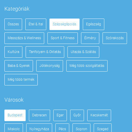
Kategóriák
Összes
Étel & Ital
Szépségápolás
Egészség
Masszázs & Wellness
Sport & Fitness
Élmény
Szórakozás
Kultúra
Tanfolyam & Oktatás
Utazás & Szállás
Baba & Gyerek
Jótékonyság
Még több szolgáltatás
Még több termék
Városok
Budapest
Debrecen
Eger
Győr
Kecskemét
Miskolc
Nyíregyháza
Pécs
Sopron
Szeged