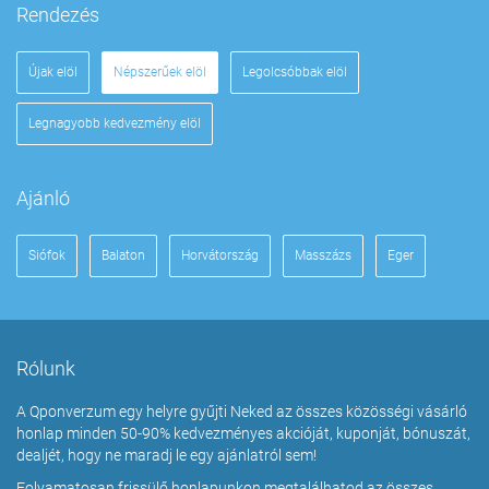
Rendezés
Újak elöl
Népszerűek elöl
Legolcsóbbak elöl
Legnagyobb kedvezmény elöl
Ajánló
Siófok
Balaton
Horvátország
Masszázs
Eger
Rólunk
A Qponverzum egy helyre gyűjti Neked az összes közösségi vásárló
honlap minden 50-90% kedvezményes akcióját, kuponját, bónuszát,
dealjét, hogy ne maradj le egy ajánlatról sem!
Folyamatosan frissülő honlapunkon megtalálhatod az összes