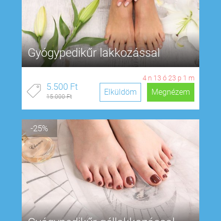
Gyógypedikűr lakkozással
4
n
13
ó
23
p
0
m
5.500 Ft
Elküldöm
Megnézem
15.000 Ft
-25%