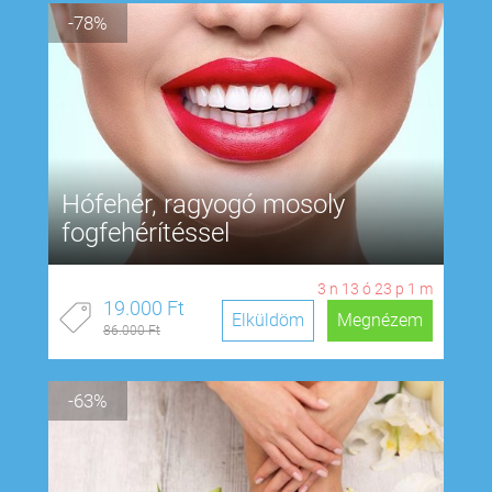
-78%
Hófehér, ragyogó mosoly
fogfehérítéssel
3
n
13
ó
23
p
0
m
19.000 Ft
Elküldöm
Megnézem
86.000 Ft
-63%