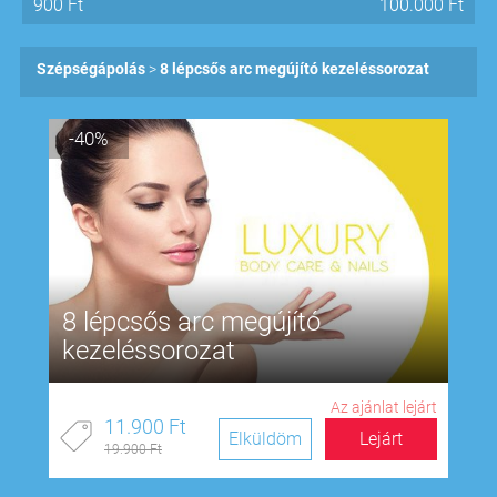
900
Ft
100.000
Ft
Szépségápolás
8 lépcsős arc megújító kezeléssorozat
-40%
8 lépcsős arc megújító
kezeléssorozat
Az ajánlat lejárt
11.900 Ft
Elküldöm
Lejárt
19.900 Ft