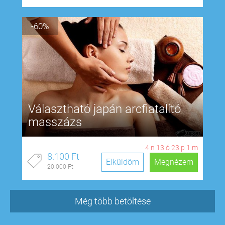
-60%
Választható japán arcfiatalító
masszázs
4
n
13
ó
23
p
0
m
8.100 Ft
Elküldöm
Megnézem
20.000 Ft
Még több betöltése