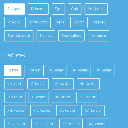
Budapest
Debrecen
Eger
Győr
Kecskemét
Miskolc
Nyíregyháza
Pécs
Sopron
Szeged
Székesfehérvár
Szolnok
Szombathely
Veszprém
Kerületek
Összes
I. kerület
II. kerület
III. kerület
IV. kerület
V. kerület
VI. kerület
VII. kerület
VIII. kerület
IX. kerület
X. kerület
XI. kerület
XII. kerület
XIII. kerület
XIV. kerület
XV. kerület
XVI. kerület
XVII. kerület
XVIII. kerület
XIX. kerület
XX. kerület