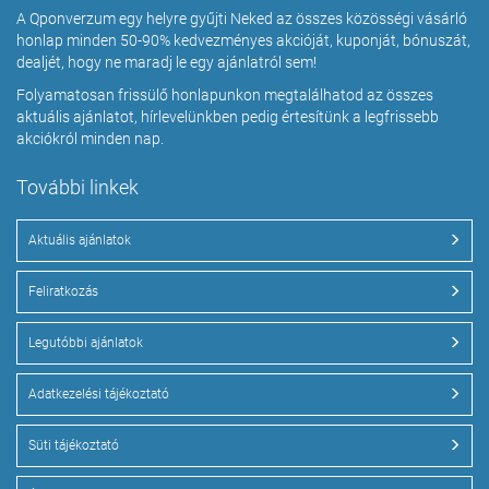
A Qponverzum egy helyre gyűjti Neked az összes közösségi vásárló
honlap minden 50-90% kedvezményes akcióját, kuponját, bónuszát,
dealjét, hogy ne maradj le egy ajánlatról sem!
Folyamatosan frissülő honlapunkon megtalálhatod az összes
aktuális ajánlatot, hírlevelünkben pedig értesítünk a legfrissebb
akciókról minden nap.
További linkek
Aktuális ajánlatok
Feliratkozás
Legutóbbi ajánlatok
Adatkezelési tájékoztató
Süti tájékoztató