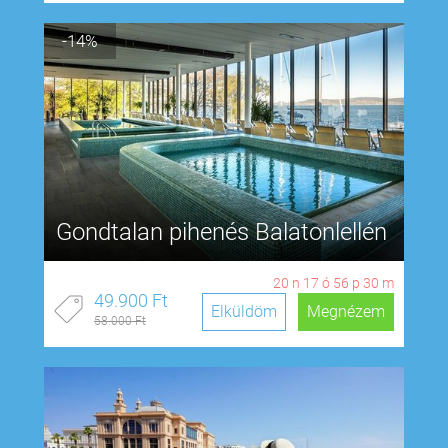
-14%
Gondtalan pihenés Balatonlellén
20
n
17
ó
56
p
29
m
49.900 Ft
Elküldöm
Megnézem
58.000 Ft