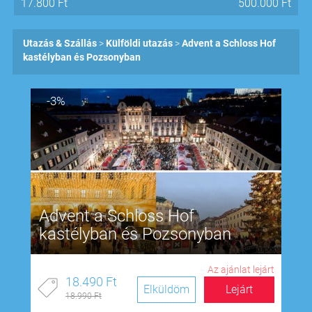
17.800
Ft
500.000
Ft
Utazás & Szállás
Külföldi utazás
Advent a Schloss Hof
kastélyban és Pozsonyban
-3%
Advent a Schloss Hof
kastélyban és Pozsonyban
Az ajánlat lejárt
18.490 Ft
Elküldöm
Lejárt
18.990 Ft