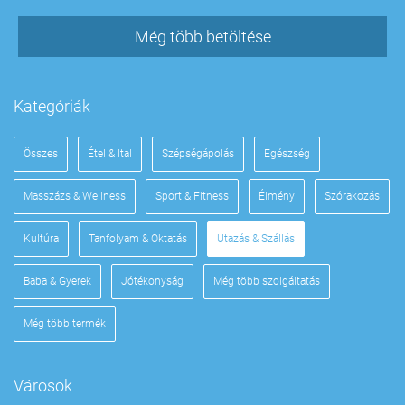
Még több betöltése
Kategóriák
Összes
Étel & Ital
Szépségápolás
Egészség
Masszázs & Wellness
Sport & Fitness
Élmény
Szórakozás
Kultúra
Tanfolyam & Oktatás
Utazás & Szállás
Baba & Gyerek
Jótékonyság
Még több szolgáltatás
Még több termék
Városok