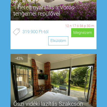
1 hetes nyaralás a Vörös-
tengernél repülővel
12
n
17
ó
56
p
29
m
319.900 Ft-tól
Megnézem
Elküldöm
-43%
Őszi vidéki lazítás Szakcson