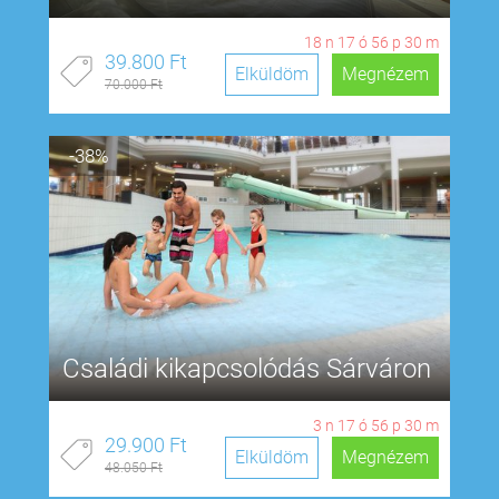
18
n
17
ó
56
p
29
m
39.800 Ft
Elküldöm
Megnézem
70.000 Ft
-38%
Családi kikapcsolódás Sárváron
3
n
17
ó
56
p
29
m
29.900 Ft
Elküldöm
Megnézem
48.050 Ft