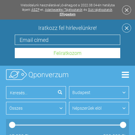
Weboldalunk használatával jóváhagyod a 2022.08.04-én hatályba
lépett
ÁSZF
-et,
Adatkezelési Tájékoztatót
és
Süti tájékoztatót
.
Elfogadom
Iratkozz fel hírlevelünkre!
Men
Budapest
Összes
Népszerűek elöl