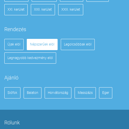
XXI. kerület
XXII. kerület
XXIII. kerület
Rendezés
Újak elöl
Népszerűek elöl
Legolcsóbbak elöl
Legnagyobb kedvezmény elöl
Ajánló
Siófok
Balaton
Horvátország
Masszázs
Eger
Rólunk