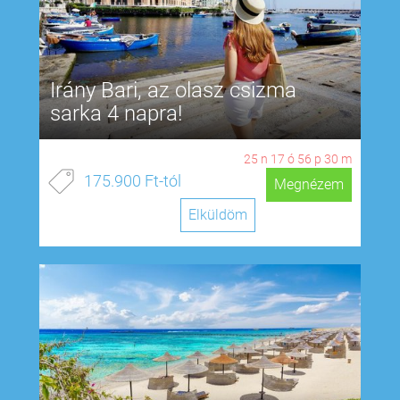
Irány Bari, az olasz csizma
sarka 4 napra!
25
n
17
ó
56
p
29
m
175.900 Ft-tól
Megnézem
Elküldöm