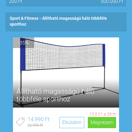
200
Ft
500.000
Ft
Sport & Fitness
Állítható magasságú háló többféle
sporthoz
-35%
Állítható magasságú háló
többféle sporthoz
15
ó
21
p
27
m
14.990 Ft
Elküldöm
Megnézem
22.990 Ft