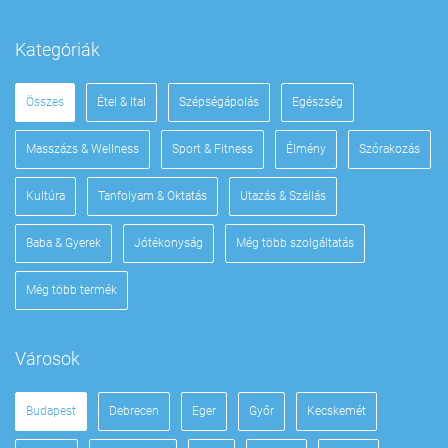
Kategóriák
Összes
Étel & Ital
Szépségápolás
Egészség
Masszázs & Wellness
Sport & Fitness
Élmény
Szórakozás
Kultúra
Tanfolyam & Oktatás
Utazás & Szállás
Baba & Gyerek
Jótékonyság
Még több szolgáltatás
Még több termék
Városok
Budapest
Debrecen
Eger
Győr
Kecskemét