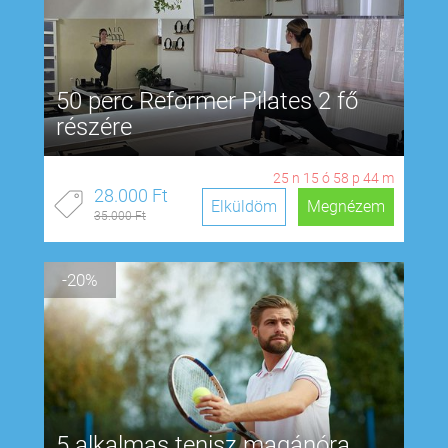
50 perc Reformer Pilates 2 fő
részére
25
n
15
ó
58
p
43
m
28.000 Ft
Elküldöm
Megnézem
35.000 Ft
-20%
5 alkalmas tenisz magánóra