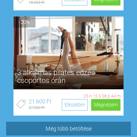
15.000 Ft
-20%
3 alkalmas pilates edzés
csoportos órán
25
n
15
ó
58
p
43
m
21.600 Ft
Elküldöm
Megnézem
27.000 Ft
Még több betöltése