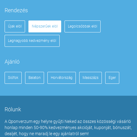
Rendezés
Újak elöl
Népszerűek elöl
Legolcsóbbak elöl
Legnagyobb kedvezmény elöl
Ajánló
Siófok
Balaton
Horvátország
Masszázs
Eger
Rólunk
A Qponverzum egy helyre gyűjti Neked az összes közösségi vásárló
honlap minden 50-90% kedvezményes akcióját, kuponját, bónuszát,
dealjét, hogy ne maradj le egy ajánlatról sem!