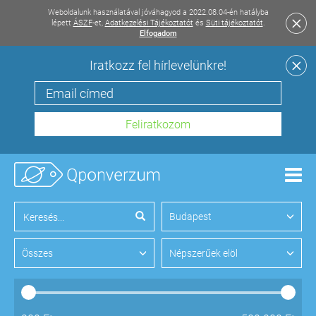
Weboldalunk használatával jóváhagyod a 2022.08.04-én hatályba
lépett
ÁSZF
-et,
Adatkezelési Tájékoztatót
és
Süti tájékoztatót
.
Elfogadom
Iratkozz fel hírlevelünkre!
Men
Budapest
Összes
Népszerűek elöl