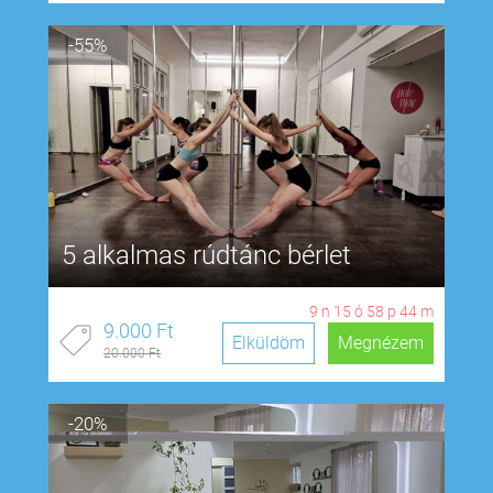
-55%
5 alkalmas rúdtánc bérlet
9
n
15
ó
58
p
43
m
9.000 Ft
Elküldöm
Megnézem
20.000 Ft
-20%