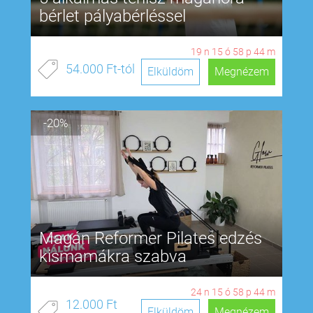
bérlet pályabérléssel
19
n
15
ó
58
p
43
m
54.000 Ft-tól
Elküldöm
Megnézem
-20%
Magán Reformer Pilates edzés
kismamákra szabva
24
n
15
ó
58
p
43
m
12.000 Ft
Elküldöm
Megnézem