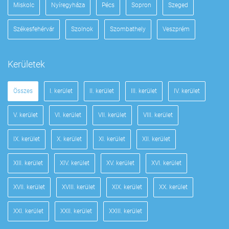
Miskolc
Nyíregyháza
Pécs
Sopron
Szeged
Székesfehérvár
Szolnok
Szombathely
Veszprém
Kerületek
Összes
I. kerület
II. kerület
III. kerület
IV. kerület
V. kerület
VI. kerület
VII. kerület
VIII. kerület
IX. kerület
X. kerület
XI. kerület
XII. kerület
XIII. kerület
XIV. kerület
XV. kerület
XVI. kerület
XVII. kerület
XVIII. kerület
XIX. kerület
XX. kerület
XXI. kerület
XXII. kerület
XXIII. kerület