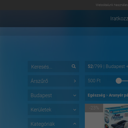
Weboldalunk használatá
Iratkozz
52
/
799
|
Budapest
Árszűrő
500
Ft
Budapest
Egészség
Aranyér pá
-23%
Kerületek
Kategóriák