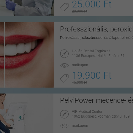
25.000 Ft
28.000 Ft
Professzionális, peroxi
Polírozással, rákszűréssel és állapotfelmér
Hollán Dentál Fogászat
1136 Budapest, Hollán Ernő u. 51.
maikupon
19.900 Ft
45.000 Ft
PelviPower medence- és
VIP Medical Center
1062 Budapest, Podmaniczky u. 109.
maikupon