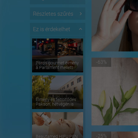
Részletes szűrés
Ez is érdekelhet
-63%
Páros gourmet élmény
a Parlament mellett
Élmény és feltöltődés
Pakson, hétvégén is
-25%
Beautamed HIFU PEN