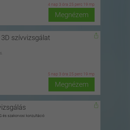
4
n
ap
3
ó
ra
25
p
erc
17
m
p
Megnézem
3D szívvizsgálat
6.
5
n
ap
3
ó
ra
25
p
erc
17
m
p
Megnézem
vizsgálás
G és szakorvosi konzultáció