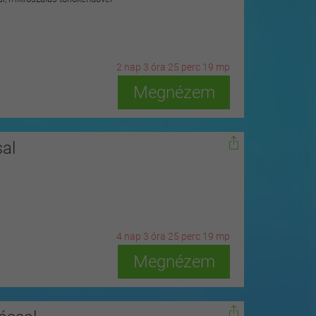
2
n
ap
3
ó
ra
25
p
erc
17
m
p
Megnézem
al
4
n
ap
3
ó
ra
25
p
erc
17
m
p
Megnézem