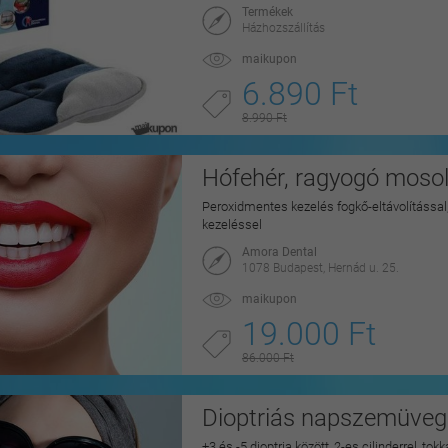
Termékek
Házhozszállítás
maikupon
6.890 Ft
8.990 Ft
Hófehér, ragyogó mosoly
Peroxidmentes kezelés fogkő-eltávolítással, 
kezeléssel
Amora Dental
1078 Budapest, Hernád u. 25.
maikupon
19.000 Ft
86.000 Ft
Dioptriás napszemüveg 
+3 és -5 dioptria között, 2-es cilinderrel, to