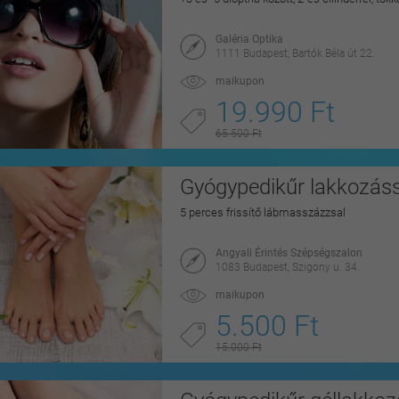
Galéria Optika
1111 Budapest, Bartók Béla út 22.
maikupon
19.990 Ft
65.500 Ft
Gyógypedikűr lakkozáss
5 perces frissítő lábmasszázzsal
Angyali Érintés Szépségszalon
1083 Budapest, Szigony u. 34.
maikupon
5.500 Ft
15.000 Ft