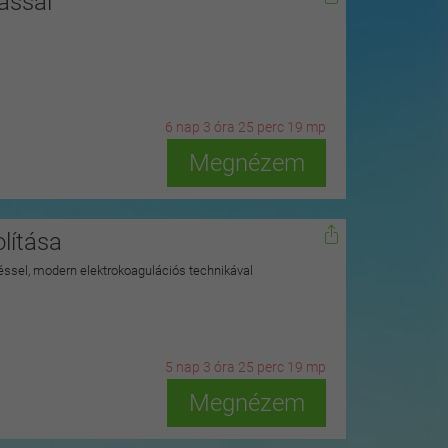
ással
6
n
ap
3
ó
ra
25
p
erc
17
m
p
Megnézem
lítása
ítéssel, modern elektrokoagulációs technikával
5
n
ap
3
ó
ra
25
p
erc
17
m
p
Megnézem