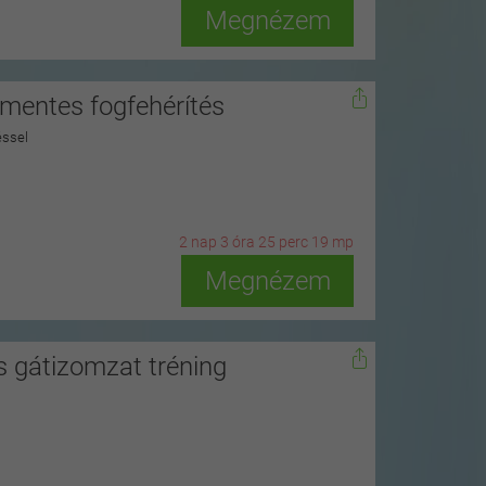
Megnézem
dmentes fogfehérítés
éssel
2
n
ap
3
ó
ra
25
p
erc
17
m
p
Megnézem
 gátizomzat tréning