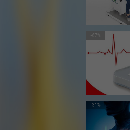
-67%
-31%