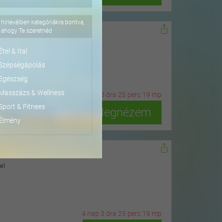
hírlevélben kategóriákra bontva,
olítás
ahogy Te szeretnéd
tal
Étel & Ital
Szépségápolás
Egészség
Masszázs & Wellness
6
n
ap
3
ó
ra
25
p
erc
17
m
p
Sport & Fitnees
Megnézem
Élmény
 szűrőcsomag
el
4
n
ap
3
ó
ra
25
p
erc
17
m
p