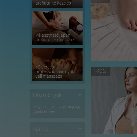
arcfiatalító kezelés
Választható japán
arcfiatalító masszázs
45 perces
-20%
professzionális nyak-
váll masszázs
Előzmények
Még nem tekintettél meg egy
ajánlatot sem
Ajánló