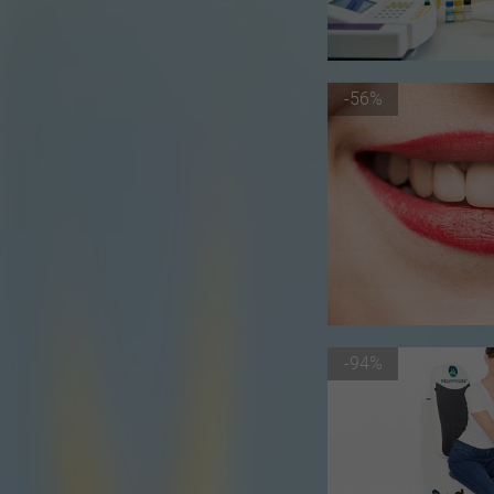
-56%
-94%