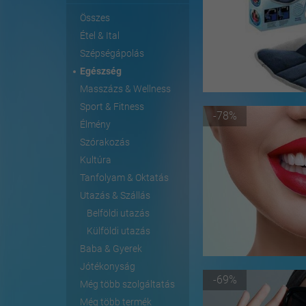
Összes
Étel & Ital
Szépségápolás
Egészség
Masszázs & Wellness
Sport & Fitness
-78%
Élmény
Szórakozás
Kultúra
Tanfolyam & Oktatás
Utazás & Szállás
Belföldi utazás
Külföldi utazás
Baba & Gyerek
Jótékonyság
-69%
Még több szolgáltatás
Még több termék