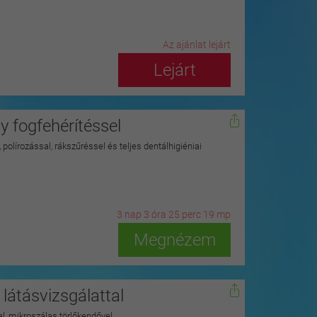
Az ajánlat lejárt
Lejárt
 fogfehérítéssel
polírozással, rákszűréssel és teljes dentálhigiéniai
3
n
ap
3
ó
ra
25
p
erc
17
m
p
Megnézem
látásvizsgálattal
kkal, mikroszálas törlőkendővel