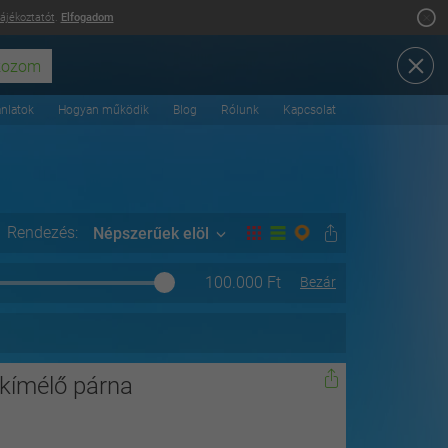
tájékoztatót
.
Elfogadom
ánlatok
Hogyan működik
Blog
Rólunk
Kapcsolat
Rendezés:
Népszerűek elöl
100.000
Ft
Bezár
ckímélő párna