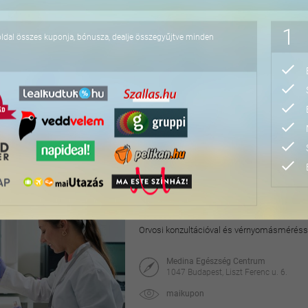
48.500 Ft
1
oldal összes kuponja, bónusza, dealje összegyűjtve minden
Ultrahangos fogkő-eltáv
Fehérítő hatású polírozással, szűrővizsgálat
Hollán Dentál Fogászat
1138 Budapest, Hollán Ernő u. 51.
maikupon
9.900 Ft
19.000 Ft
Komplex laboratóriumi
Orvosi konzultációval és vérnyomásméréss
Medina Egészség Centrum
1047 Budapest, Liszt Ferenc u. 6.
maikupon