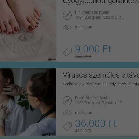
Gyógypedikűr géllakkoz
Pinkmontage stúdió
1094 Budapest, Tűzoltó u. 46.
maikupon
9.000 Ft
12.000 Ft
Vírusos szemölcs eltávo
Szakorvosi vizsgálattal és helyi érzéstelen
Burok Medical Center
1063 Budapest, Bajnok u. 13.
maikupon
36.000 Ft
45.000 Ft