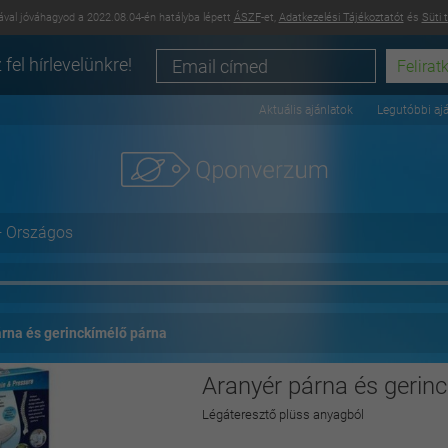
val jóváhagyod a 2022.08.04-én hatályba lépett
ÁSZF
-et,
Adatkezelési Tájékoztatót
és
Süti 
 fel hírlevelünkre!
Aktuális ajánlatok
Legutóbbi aj
+ Országos
rna és gerinckímélő párna
Aranyér párna és gerin
Légáteresztő plüss anyagból