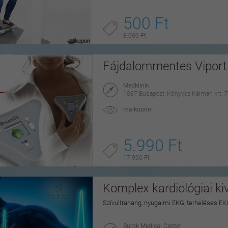
500 Ft
8.000 Ft
Fájdalommentes Viport 
Medklinik
1087 Budapest, Könyves Kálmán krt. 7
maikupon
5.990 Ft
17.990 Ft
Komplex kardiológiai ki
Szívultrahang, nyugalmi EKG, terheléses EK
Burok Medical Center