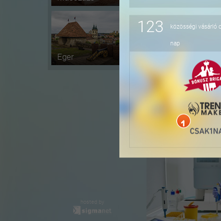
123
közösségi vásárló 
-48%
nap
Eger
-11%
hosted by