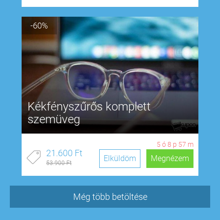
-60%
Kékfényszűrős komplett
szemüveg
5
ó
8
p
57
m
21.600 Ft
Elküldöm
Megnézem
53.900 Ft
Még több betöltése