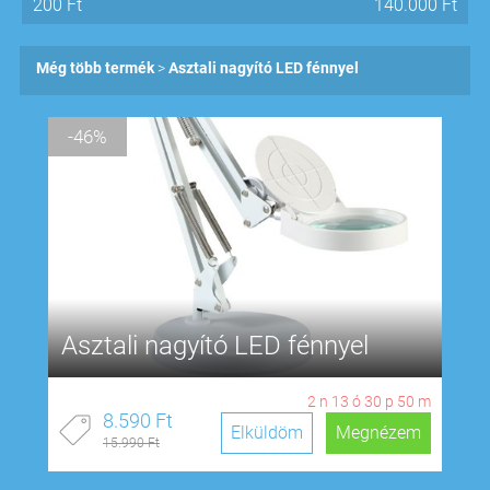
200
Ft
140.000
Ft
Még több termék
Asztali nagyító LED fénnyel
-46%
Asztali nagyító LED fénnyel
2
n
13
ó
30
p
50
m
8.590 Ft
Elküldöm
Megnézem
15.990 Ft