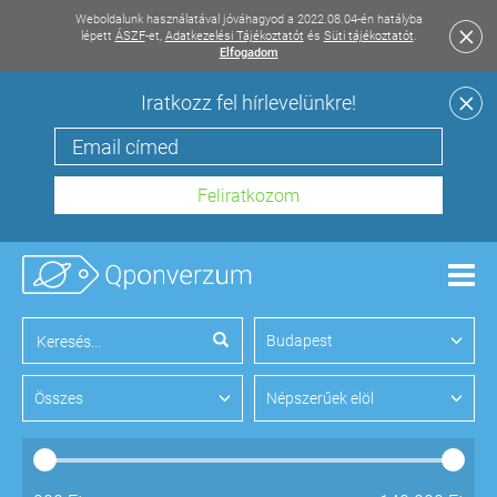
Weboldalunk használatával jóváhagyod a 2022.08.04-én hatályba
lépett
ÁSZF
-et,
Adatkezelési Tájékoztatót
és
Süti tájékoztatót
.
Elfogadom
Iratkozz fel hírlevelünkre!
Men
Budapest
Összes
Népszerűek elöl