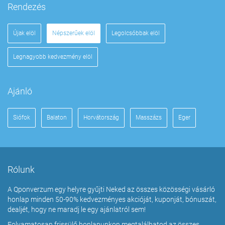
Rendezés
Újak elöl
Népszerűek elöl
Legolcsóbbak elöl
Legnagyobb kedvezmény elöl
Ajánló
Siófok
Balaton
Horvátország
Masszázs
Eger
Rólunk
A Qponverzum egy helyre gyűjti Neked az összes közösségi vásárló
honlap minden 50-90% kedvezményes akcióját, kuponját, bónuszát,
dealjét, hogy ne maradj le egy ajánlatról sem!
Folyamatosan frissülő honlapunkon megtalálhatod az összes