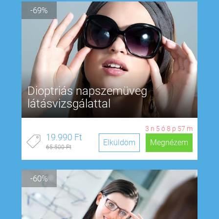
-69%
Dioptriás napszemüveg
látásvizsgálattal
3
n
5
ó
8
p
57
m
19.990 Ft
Elküldöm
Megnézem
65.500 Ft
-60%