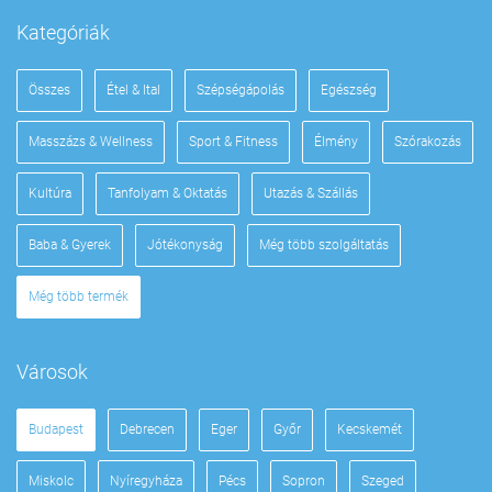
Kategóriák
Összes
Étel & Ital
Szépségápolás
Egészség
Masszázs & Wellness
Sport & Fitness
Élmény
Szórakozás
Kultúra
Tanfolyam & Oktatás
Utazás & Szállás
Baba & Gyerek
Jótékonyság
Még több szolgáltatás
Még több termék
Városok
Budapest
Debrecen
Eger
Győr
Kecskemét
Miskolc
Nyíregyháza
Pécs
Sopron
Szeged