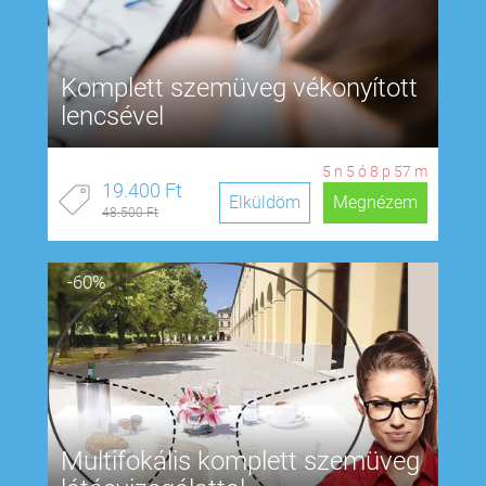
Komplett szemüveg vékonyított
lencsével
5
n
5
ó
8
p
57
m
19.400 Ft
Elküldöm
Megnézem
48.500 Ft
-60%
Multifokális komplett szemüveg