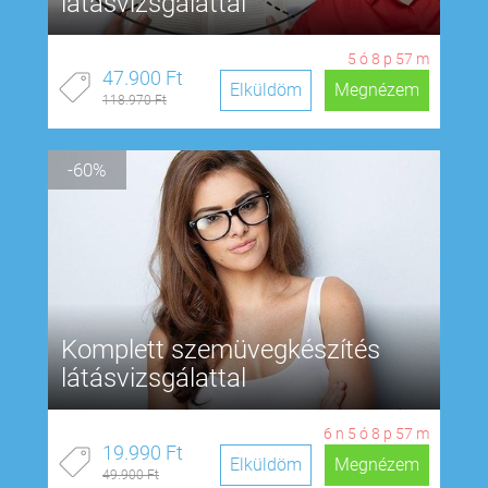
látásvizsgálattal
5
ó
8
p
57
m
47.900 Ft
Elküldöm
Megnézem
118.970 Ft
-60%
Komplett szemüvegkészítés
látásvizsgálattal
6
n
5
ó
8
p
57
m
19.990 Ft
Elküldöm
Megnézem
49.900 Ft