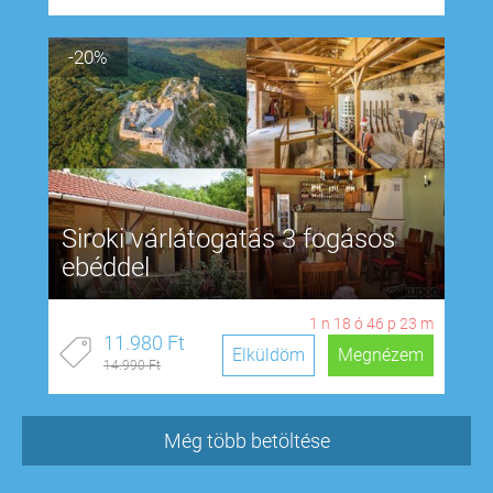
-20%
Siroki várlátogatás 3 fogásos
ebéddel
1
n
18
ó
46
p
22
m
11.980 Ft
Elküldöm
Megnézem
14.990 Ft
Még több betöltése