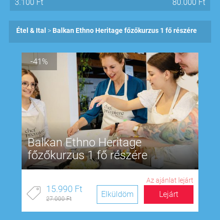
3.100
Ft
80.000
Ft
Étel & Ital
Balkan Ethno Heritage főzőkurzus 1 fő részére
-41%
Balkan Ethno Heritage
főzőkurzus 1 fő részére
Az ajánlat lejárt
15.990 Ft
Elküldöm
Lejárt
27.000 Ft