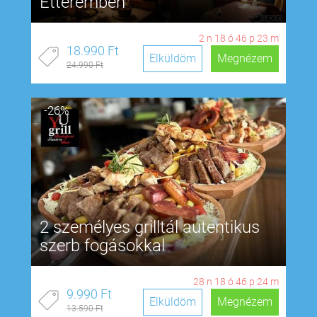
Étteremben
2
n
18
ó
46
p
22
m
18.990 Ft
Elküldöm
Megnézem
24.990 Ft
-26%
2 személyes grilltál autentikus
szerb fogásokkal
28
n
18
ó
46
p
23
m
9.990 Ft
Elküldöm
Megnézem
13.590 Ft