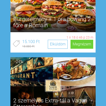
Burgerélmény + 1 óra bowling 2
főre a Rómain
1
n
18
ó
46
p
22
m
15.100 Ft
Elküldöm
Megnézem
18.880 Ft
-24%
2 személyes Extra-tál a Vagon