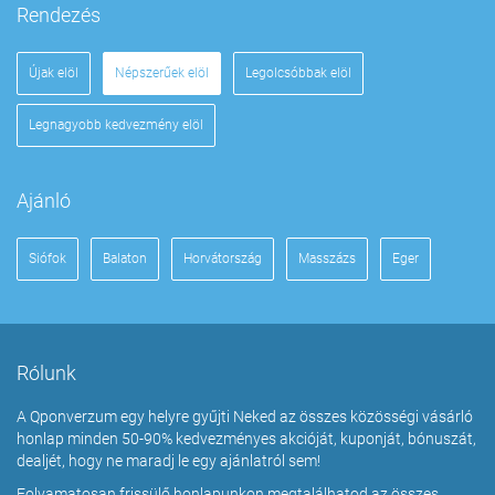
Rendezés
Újak elöl
Népszerűek elöl
Legolcsóbbak elöl
Legnagyobb kedvezmény elöl
Ajánló
Siófok
Balaton
Horvátország
Masszázs
Eger
Rólunk
A Qponverzum egy helyre gyűjti Neked az összes közösségi vásárló
honlap minden 50-90% kedvezményes akcióját, kuponját, bónuszát,
dealjét, hogy ne maradj le egy ajánlatról sem!
Folyamatosan frissülő honlapunkon megtalálhatod az összes