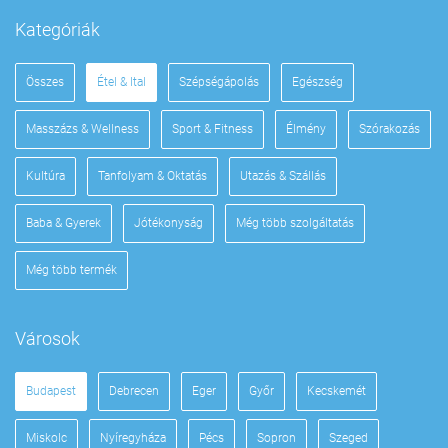
Kategóriák
Összes
Étel & Ital
Szépségápolás
Egészség
Masszázs & Wellness
Sport & Fitness
Élmény
Szórakozás
Kultúra
Tanfolyam & Oktatás
Utazás & Szállás
Baba & Gyerek
Jótékonyság
Még több szolgáltatás
Még több termék
Városok
Budapest
Debrecen
Eger
Győr
Kecskemét
Miskolc
Nyíregyháza
Pécs
Sopron
Szeged