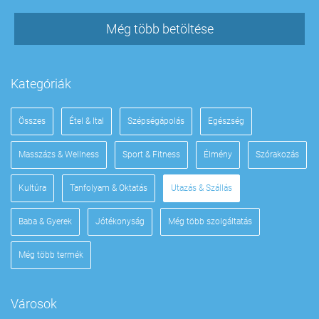
Még több betöltése
Kategóriák
Összes
Étel & Ital
Szépségápolás
Egészség
Masszázs & Wellness
Sport & Fitness
Élmény
Szórakozás
Kultúra
Tanfolyam & Oktatás
Utazás & Szállás
Baba & Gyerek
Jótékonyság
Még több szolgáltatás
Még több termék
Városok