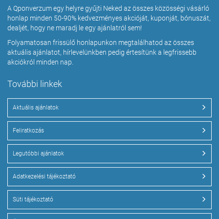
A Qponverzum egy helyre gyűjti Neked az összes közösségi vásárló
honlap minden 50-90% kedvezményes akcióját, kuponját, bónuszát,
dealjét, hogy ne maradj le egy ajánlatról sem!
Folyamatosan frissülő honlapunkon megtalálhatod az összes
aktuális ajánlatot, hírlevelünkben pedig értesítünk a legfrissebb
akciókról minden nap.
További linkek
Aktuális ajánlatok
Feliratkozás
Legutóbbi ajánlatok
Adatkezelési tájékoztató
Süti tájékoztató