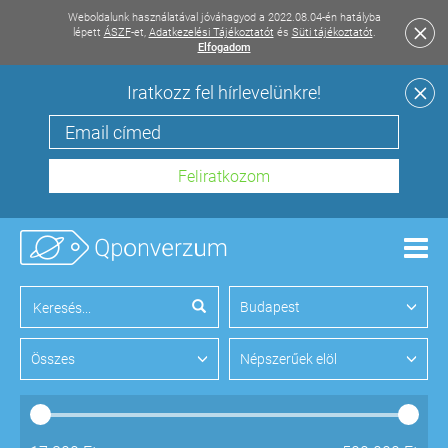
Weboldalunk használatával jóváhagyod a 2022.08.04-én hatályba
lépett
ÁSZF
-et,
Adatkezelési Tájékoztatót
és
Süti tájékoztatót
.
Elfogadom
Iratkozz fel hírlevelünkre!
Men
Budapest
Összes
Népszerűek elöl