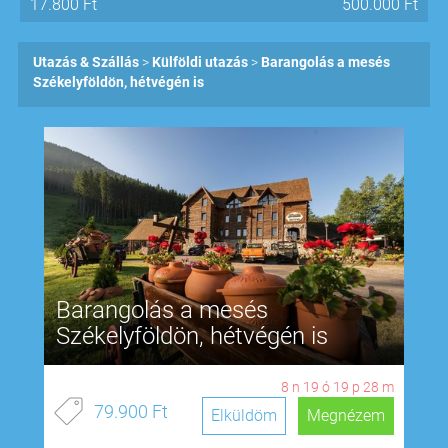
17.800
Ft
500.000
Ft
Utazás & Szállás
Külföldi utazás
Barangolás a mesés
Székelyföldön, hétvégén is
Barangolás a mesés
Székelyföldön, hétvégén is
8
n
19
ó
19
p
27
m
79.900 Ft
Elküldöm
Megnézem