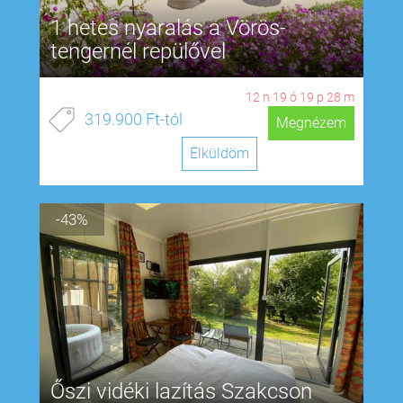
1 hetes nyaralás a Vörös-
tengernél repülővel
12
n
19
ó
19
p
27
m
319.900 Ft-tól
Megnézem
Elküldöm
-43%
Őszi vidéki lazítás Szakcson