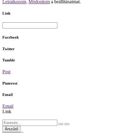
Leiratkozom
.
Módosítom
a beállításaimat.
Link
Facebook
Twitter
Tumblr
Post
Pinterest
Email
Email
Link
Árszűrő