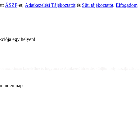
ett
ÁSZF
-et,
Adatkezelési Tájékoztatót
és
Süti tájékoztatót
.
Elfogadom
ciója egy helyen!
k e-mail címem kezeléséhez és hogy arra az Adatkezelő hírlevelet küldjön, mely hozzájárulást
e minden nap