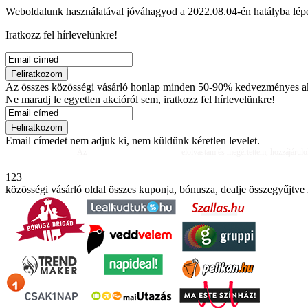
Weboldalunk használatával jóváhagyod a 2022.08.04-én hatályba lép
Iratkozz fel hírlevelünkre!
Az összes közösségi vásárló honlap minden 50-90% kedvezményes ak
Ne maradj le egyetlen akcióról sem, iratkozz fel hírlevelünkre!
Email címedet nem adjuk ki, nem küldünk kéretlen levelet.
Az
Adatkezelési Tájékoztatót
elolvastam és megértettem, hozzájárulo
123
közösségi vásárló oldal összes kuponja, bónusza, dealje összegyűjtv