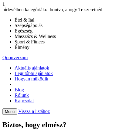
1
hírlevélben kategóriákra bontva, ahogy Te szeretnéd
Étel & Ital
Szépségápolás
Egészség
Masszázs & Wellness
Sport & Fitnees
Élmény
Qponverzum
Aktuális ajánlatok
Legutóbbi ajánlatok
Hogyan működik
Blog
Rólunk
Kapcsolat
Vissza a listához
Menü
Biztos, hogy elmész?