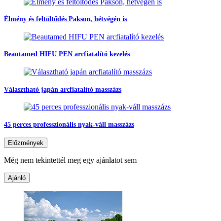
Élmény és feltöltődés Pakson, hétvégén is
Beautamed HIFU PEN arcfiatalító kezelés
Választható japán arcfiatalító masszázs
45 perces professzionális nyak-váll masszázs
Előzmények
Még nem tekintettél meg egy ajánlatot sem
Ajánló