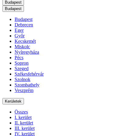
Budapest
Budapest
Budapest
Debrecen
Eger
Győr
Kecskemét
Miskolc
Nyíregyháza
Pécs
Sopron
Szeged
Székesfehérvár
Szolnok
Szombathely
Veszprém
Kerületek
Összes
I. kerület
II. kerület
III. kerület
IV. kerület