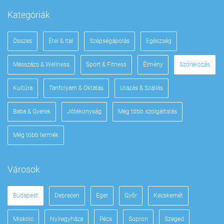
Kategóriák
Összes
Étel & Ital
Szépségápolás
Egészség
Masszázs & Wellness
Sport & Fitness
Élmény
Szórakozás
Kultúra
Tanfolyam & Oktatás
Utazás & Szállás
Baba & Gyerek
Jótékonyság
Még több szolgáltatás
Még több termék
Városok
Budapest
Debrecen
Eger
Győr
Kecskemét
Miskolc
Nyíregyháza
Pécs
Sopron
Szeged