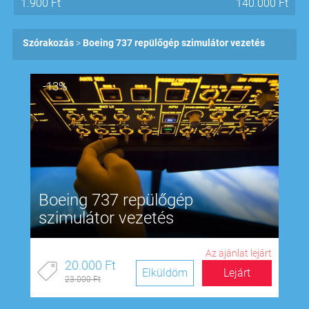
1.900
Ft
140.000
Ft
Szórakozás
Boeing 737 repülőgép szimulátor vezetés
-13%
Boeing 737 repülőgép
szimulátor vezetés
Az ajánlat lejárt
20.000 Ft
Elküldöm
Lejárt
23.000 Ft