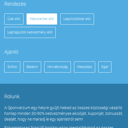
Rendezés
Újak elöl
Népszerűek elöl
Legolcsóbbak elöl
Legnagyobb kedvezmény elöl
Ajánló
Siófok
Balaton
Horvátország
Masszázs
Eger
Rólunk
A Qponverzum egy helyre gyűjti Neked az összes közösségi vásárló
honlap minden 50-90% kedvezményes akcióját, kuponját, bónuszát,
dealjét, hogy ne maradj le egy ajánlatról sem!
Folyamatosan frissülő honlapunkon megtalálhatod az összes