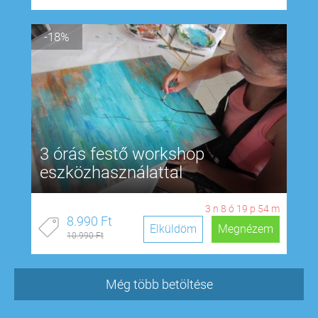
-18%
3 órás festő workshop
eszközhasználattal
3
n
8
ó
19
p
53
m
8.990 Ft
Elküldöm
Megnézem
10.990 Ft
Még több betöltése