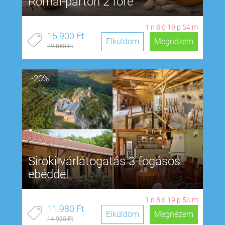
Római-parton 2 főre
1
n
8
ó
19
p
53
m
15.900 Ft
Elküldöm
Megnézem
19.860 Ft
-20%
Siroki várlátogatás 3 fogásos
ebéddel
1
n
8
ó
19
p
53
m
11.980 Ft
Elküldöm
Megnézem
14.990 Ft