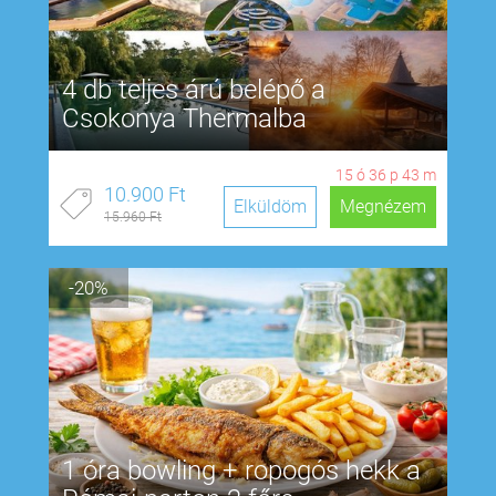
4 db teljes árú belépő a
Csokonya Thermalba
15
ó
36
p
42
m
10.900 Ft
Elküldöm
Megnézem
15.960 Ft
-20%
1 óra bowling + ropogós hekk a