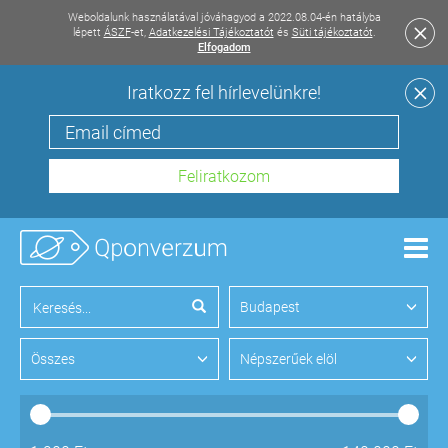
Weboldalunk használatával jóváhagyod a 2022.08.04-én hatályba
lépett
ÁSZF
-et,
Adatkezelési Tájékoztatót
és
Süti tájékoztatót
.
Elfogadom
Iratkozz fel hírlevelünkre!
Men
Budapest
Összes
Népszerűek elöl