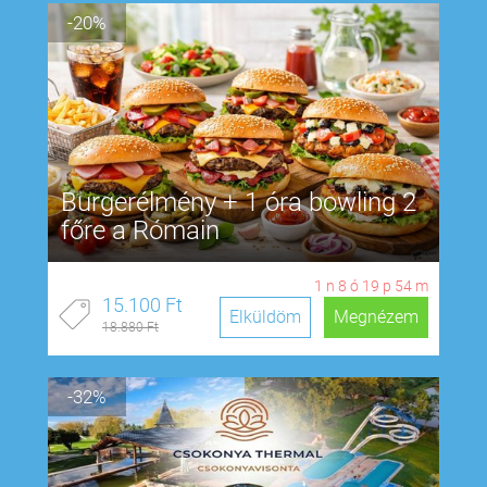
-20%
Burgerélmény + 1 óra bowling 2
főre a Rómain
1
n
8
ó
19
p
53
m
15.100 Ft
Elküldöm
Megnézem
18.880 Ft
-32%