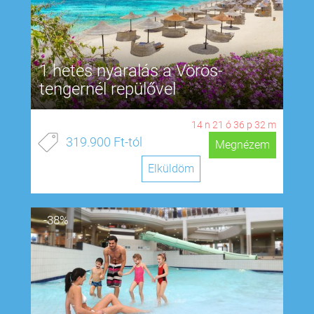
1 hetes nyaralás a Vörös-
tengernél repülővel
14
n
21
ó
36
p
31
m
319.900 Ft-tól
Megnézem
Elküldöm
-38%