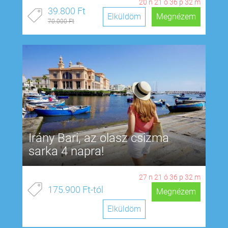
20
n
21
ó
36
p
31
m
39.800 Ft
Elküldöm
Megnézem
70.000 Ft
Irány Bari, az olasz csizma
sarka 4 napra!
27
n
21
ó
36
p
31
m
175.900 Ft-tól
Megnézem
Elküldöm