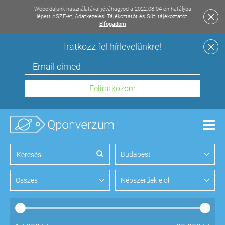
Weboldalunk használatával jóváhagyod a 2022.08.04-én hatályba
lépett
ÁSZF
-et,
Adatkezelési Tájékoztatót
és
Süti tájékoztatót
.
Elfogadom
Iratkozz fel hírlevelünkre!
Men
Budapest
Összes
Népszerűek elöl