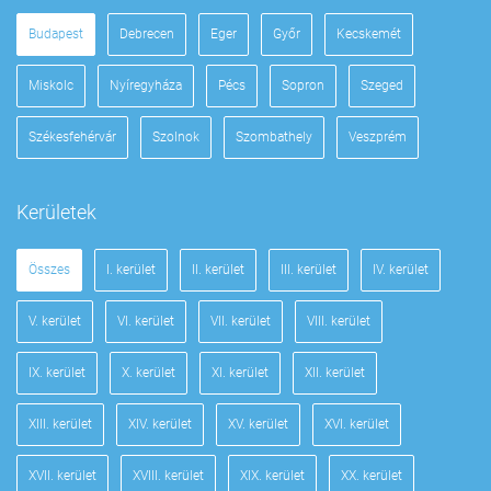
Budapest
Debrecen
Eger
Győr
Kecskemét
Miskolc
Nyíregyháza
Pécs
Sopron
Szeged
Székesfehérvár
Szolnok
Szombathely
Veszprém
Kerületek
Összes
I. kerület
II. kerület
III. kerület
IV. kerület
V. kerület
VI. kerület
VII. kerület
VIII. kerület
IX. kerület
X. kerület
XI. kerület
XII. kerület
XIII. kerület
XIV. kerület
XV. kerület
XVI. kerület
XVII. kerület
XVIII. kerület
XIX. kerület
XX. kerület