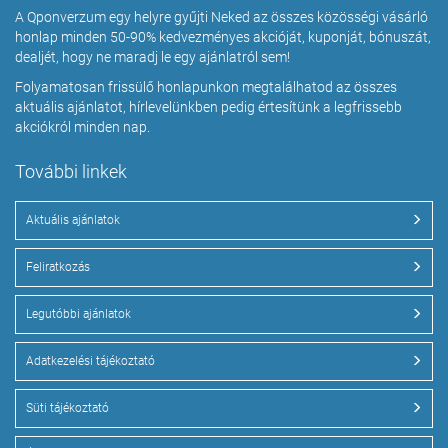
A Qponverzum egy helyre gyűjti Neked az összes közösségi vásárló
honlap minden 50-90% kedvezményes akcióját, kuponját, bónuszát,
dealjét, hogy ne maradj le egy ajánlatról sem!
Folyamatosan frissülő honlapunkon megtalálhatod az összes
aktuális ajánlatot, hírlevelünkben pedig értesítünk a legfrissebb
akciókról minden nap.
További linkek
Aktuális ajánlatok
Feliratkozás
Legutóbbi ajánlatok
Adatkezelési tájékoztató
Süti tájékoztató