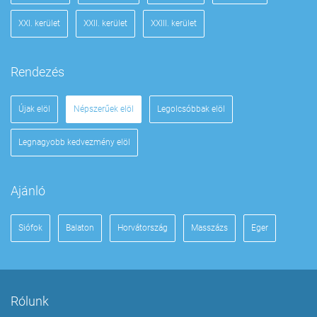
XXI. kerület
XXII. kerület
XXIII. kerület
Rendezés
Újak elöl
Népszerűek elöl
Legolcsóbbak elöl
Legnagyobb kedvezmény elöl
Ajánló
Siófok
Balaton
Horvátország
Masszázs
Eger
Rólunk