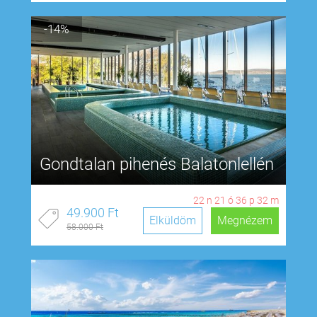
-14%
Gondtalan pihenés Balatonlellén
22
n
21
ó
36
p
31
m
49.900 Ft
Elküldöm
Megnézem
58.000 Ft