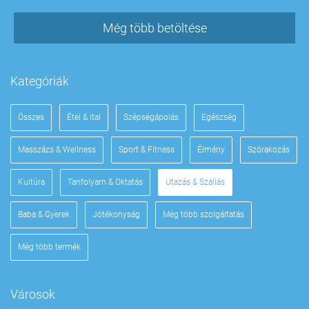
Még több betöltése
Kategóriák
Összes
Étel & Ital
Szépségápolás
Egészség
Masszázs & Wellness
Sport & Fitness
Élmény
Szórakozás
Kultúra
Tanfolyam & Oktatás
Utazás & Szállás
Baba & Gyerek
Jótékonyság
Még több szolgáltatás
Még több termék
Városok