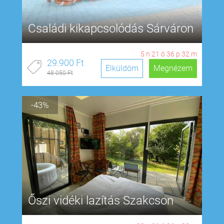
Családi kikapcsolódás Sárváron
5
n
21
ó
36
p
31
m
29.900 Ft
Elküldöm
Megnézem
48.050 Ft
-43%
Őszi vidéki lazítás Szakcson