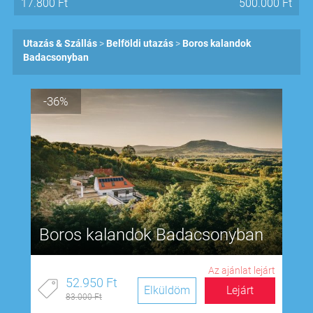
17.800
Ft
500.000
Ft
Utazás & Szállás
Belföldi utazás
Boros kalandok
Badacsonyban
-36%
Boros kalandok Badacsonyban
Az ajánlat lejárt
52.950 Ft
Elküldöm
Lejárt
83.000 Ft