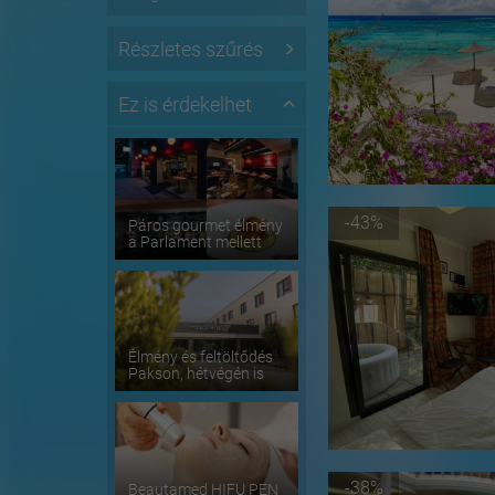
Részletes szűrés
Ez is érdekelhet
-43%
Páros gourmet élmény
a Parlament mellett
Élmény és feltöltődés
Pakson, hétvégén is
-38%
Beautamed HIFU PEN