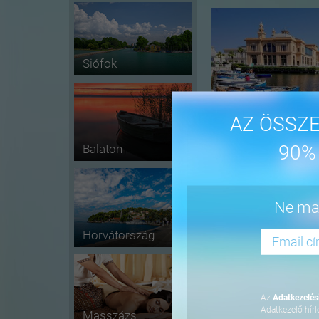
Siófok
AZ ÖSSZE
90%
Balaton
-16%
Ne mar
Horvátország
Az
Adatkezelési
Adatkezelő hírl
Masszázs