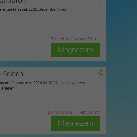
Sárváron
zére önellátással, 2026. december 17-ig
5
n
ap
6
ó
ra
14
p
erc
49
m
p
Megnézem
ó Selcén
észére félpanzióval, 2026.09.13-20. között, valamint
ellenében
20
n
ap
6
ó
ra
14
p
erc
49
m
p
Megnézem