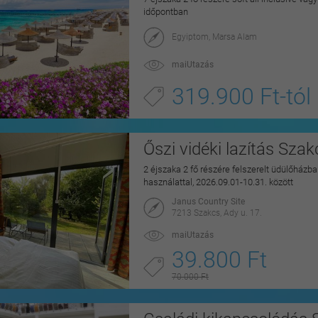
időpontban
Egyiptom, Marsa Alam
maiUtazás
319.900 Ft-tól
Őszi vidéki lazítás Sza
2 éjszaka 2 fő részére felszerelt üdülőházban
használattal, 2026.09.01-10.31. között
Janus Country Site
7213 Szakcs, Ady u. 17.
maiUtazás
39.800 Ft
70.000 Ft