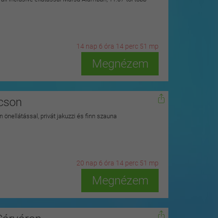
14
n
ap
6
ó
ra
14
p
erc
49
m
p
Megnézem
kcson
 önellátással, privát jakuzzi és finn szauna
20
n
ap
6
ó
ra
14
p
erc
49
m
p
Megnézem