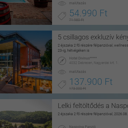
maiUtazás
54.990 Ft
71.980 Ft
5 csillagos exkluzív ké
2 éjszaka 2 fő részére félpanzióval, wellne
23-ig, hétvégéken is
Hotel Divinus*****
4032 Debrecen, Nagyerdei krt. 1.
maiUtazás
137.900 Ft
173.000 Ft
Lelki feltöltődés a Nas
2 éjszaka 2 fő részére félpanzióval, 2026.08
Naspolya Panzió