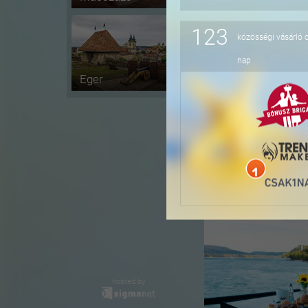
123
közösségi vásárló 
-41%
nap
Eger
-36%
hosted by