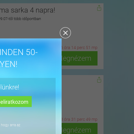
zma sarka 4 napra!
 09.07-től több időpontban
27
n
ap
6
ó
ra
14
p
erc
49
m
p
INDEN 50-
Megnézem
YEN!
dőn
lünkre!
ius 15-ig
3
n
ap
23
ó
ra
31
p
erc
47
m
p
 hogy arra az
Megnézem