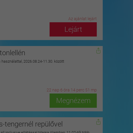
Az ajánlat lejárt
Lejárt
onlellén
s használattal, 2026.08.24-11.30. között
22
n
ap
6
ó
ra
14
p
erc
49
m
p
Megnézem
s-tengernél repülővel
y all inclusive ellátással Marsa Alamban, 11.07-től több