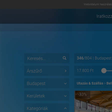
Weboldalunk használatá
Iratkozz
346
/
804
|
Budapest
Árszűrő
17.800
Ft
Budapest
Utazás & Szállás
Bel
-33%
Kerületek
Kategóriák