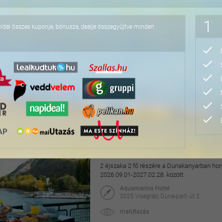
76.800 Ft
1
oldal összes kuponja, bónusza, dealje összegyűjtve minden
Pihentető napok Nyíre
2 éjszaka 2 fő részére félpanzióval, az Aq
2027.04.30. között
Hotel Írisz
4431 Nyíregyháza, Szódaház u. 10.
maiUtazás
69.900 Ft
118.000 Ft
Hangulatos pihenés a v
2 éjszaka 2 fő részére a Dunakanyarban horg
2026.09.01-2027.02.28. között
Aquamarina Hotel
2025 Visegrád, Duna-parti út 2.
maiUtazás