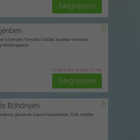
Megnézem
mjénben
ssel a Demjéni Termáltó fürdőbe, korlátlan wellness
ag hétköznapokon
4
n
ap
6
ó
ra
14
p
erc
49
m
p
Megnézem
nés Böhönyén
 medence, jakuzzi és szauna használattal, 2026. október