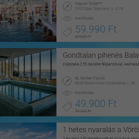
Végvári Hotel***
3300 Eger, Széchenyi u. 41/B
maiUtazás
59.990 Ft
89.600 Ft
Gondtalan pihenés Balat
2 éjszaka 2 fő részére félpanzióval, wellnes
BL Garden Panzió
8638 Balatonlelle, Köztársaság u. 36.
maiUtazás
49.900 Ft
58.000 Ft
1 hetes nyaralás a Vörö
7 éjszaka 2 fő részére soft all inclusive vag