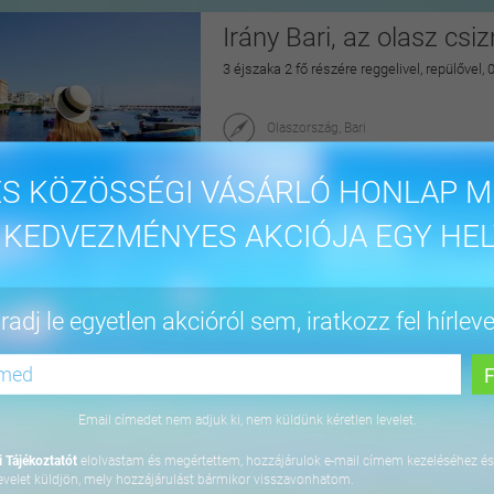
Irány Bari, az olasz csi
3 éjszaka 2 fő részére reggelivel, repülővel,
Olaszország, Bari
maiUtazás
S KÖZÖSSÉGI VÁSÁRLÓ HONLAP M
175.900 Ft-tól
 KEDVEZMÉNYES AKCIÓJA EGY HEL
4 napos lazítás Bükfür
adj le egyetlen akcióról sem, iratkozz fel hírleve
3 éjszaka 2 fő részére önellátással, 2027. júl
Apartman Hotel Bükfürdő***
9740 Bük, Termál krt. 41/A
Email címedet nem adjuk ki, nem küldünk kéretlen levelet.
orango
 Tájékoztatót
elolvastam és megértettem, hozzájárulok e-mail címem kezeléséhez és
64.800 Ft
evelet küldjön, mely hozzájárulást bármikor visszavonhatom.