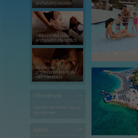
arcfiatalító kezelés
Választható japán
arcfiatalító masszázs
45 perces
professzionális nyak-
váll masszázs
Előzmények
Még nem tekintettél meg egy
ajánlatot sem
Ajánló