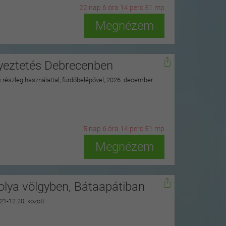
22
n
ap
6
ó
ra
14
p
erc
49
m
p
Megnézem
nyeztetés Debrecenben
ss részleg használattal, fürdőbelépővel, 2026. december
5
n
ap
6
ó
ra
14
p
erc
49
m
p
Megnézem
polya völgyben, Bátaapátiban
.21-12.20. között