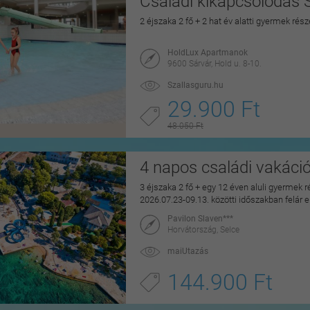
Családi kikapcsolódás 
2 éjszaka 2 fő + 2 hat év alatti gyermek rés
HoldLux Apartmanok
9600 Sárvár, Hold u. 8-10.
Szallasguru.hu
29.900 Ft
48.050 Ft
4 napos családi vakáci
3 éjszaka 2 fő + egy 12 éven aluli gyermek r
2026.07.23-09.13. közötti időszakban felár 
Pavilon Slaven***
Horvátország, Selce
maiUtazás
144.900 Ft