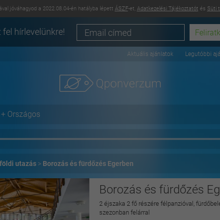
val jóváhagyod a 2022.08.04-én hatályba lépett
ÁSZF
-et,
Adatkezelési Tájékoztatót
és
Süti 
 fel hírlevelünkre!
Aktuális ajánlatok
Legutóbbi aj
+ Országos
földi utazás
Borozás és fürdőzés Egerben
Borozás és fürdőzés E
2 éjszaka 2 fő részére félpanzióval, fürdőbe
szezonban felárral