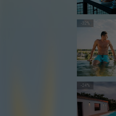
-32%
-24%