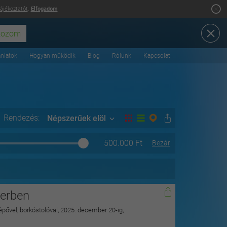
tájékoztatót
.
Elfogadom
ánlatok
Hogyan működik
Blog
Rólunk
Kapcsolat
Rendezés:
Népszerűek elöl
500.000
Ft
Bezár
gerben
lépővel, borkóstolóval, 2025. december 20-ig,