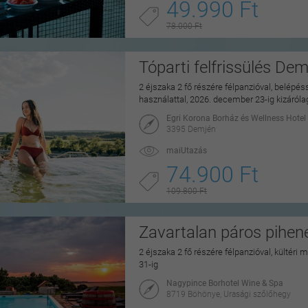
49.990 Ft
78.000 Ft
Tóparti felfrissülés De
2 éjszaka 2 fő részére félpanzióval, belépé
használattal, 2026. december 23-ig kizáról
Egri Korona Borház és Wellness Hotel
3395 Demjén
maiUtazás
74.900 Ft
109.800 Ft
Zavartalan páros pihe
2 éjszaka 2 fő részére félpanzióval, kültéri
31-ig
Nagypince Borhotel Wine & Spa
8719 Böhönye, Urasági szőlőhegy