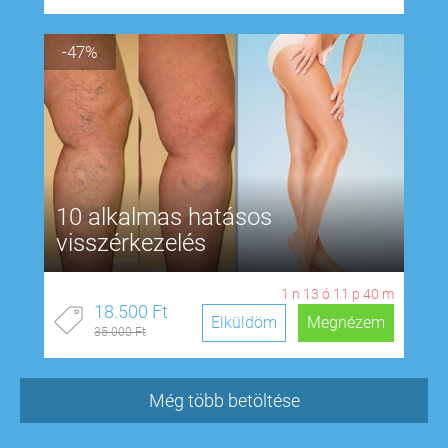
-47%
10 alkalmas hatásos
visszérkezelés
1
n
13
ó
11
p
39
m
18.500 Ft
Elküldöm
Megnézem
35.000 Ft
Még több betöltése