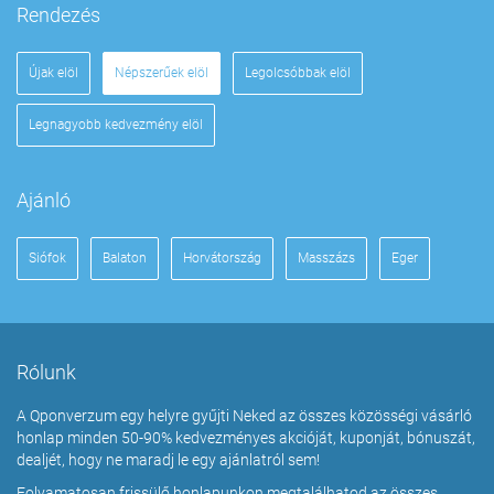
Rendezés
Újak elöl
Népszerűek elöl
Legolcsóbbak elöl
Legnagyobb kedvezmény elöl
Ajánló
Siófok
Balaton
Horvátország
Masszázs
Eger
Rólunk
A Qponverzum egy helyre gyűjti Neked az összes közösségi vásárló
honlap minden 50-90% kedvezményes akcióját, kuponját, bónuszát,
dealjét, hogy ne maradj le egy ajánlatról sem!
Folyamatosan frissülő honlapunkon megtalálhatod az összes