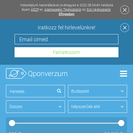
Weboldalunk használatával jóváhagyod a 2022.08.04-én hatályba
lépett
ÁSZF
-et,
Adatkezelési Tájékoztatót
és
Süti tájékoztatót
.
Elfogadom
Iratkozz fel hírlevelünkre!
Men
Budapest
Összes
Népszerűek elöl