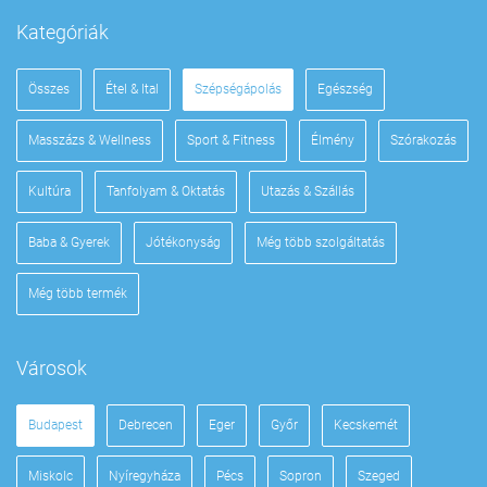
Kategóriák
Összes
Étel & Ital
Szépségápolás
Egészség
Masszázs & Wellness
Sport & Fitness
Élmény
Szórakozás
Kultúra
Tanfolyam & Oktatás
Utazás & Szállás
Baba & Gyerek
Jótékonyság
Még több szolgáltatás
Még több termék
Városok
Budapest
Debrecen
Eger
Győr
Kecskemét
Miskolc
Nyíregyháza
Pécs
Sopron
Szeged