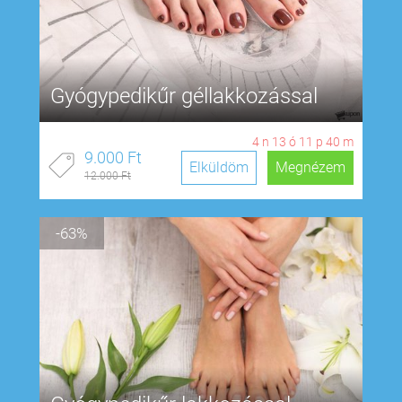
Gyógypedikűr géllakkozással
4
n
13
ó
11
p
39
m
9.000 Ft
Elküldöm
Megnézem
12.000 Ft
-63%