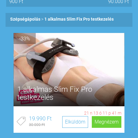
900
Ft
90.000
Ft
Szépségápolás
1 alkalmas Slim Fix Pro testkezelés
-33%
1 alkalmas Slim Fix Pro
testkezelés
21
n
13
ó
11
p
40
m
19.990 Ft
Elküldöm
Megnézem
30.000 Ft