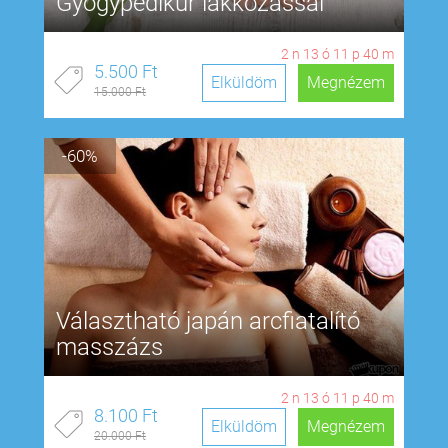
Gyógypedikűr lakkozással
2
n
13
ó
11
p
39
m
5.500 Ft
Elküldöm
Megnézem
15.000 Ft
-60%
Választható japán arcfiatalító
masszázs
2
n
13
ó
11
p
39
m
8.100 Ft
Elküldöm
Megnézem
20.000 Ft