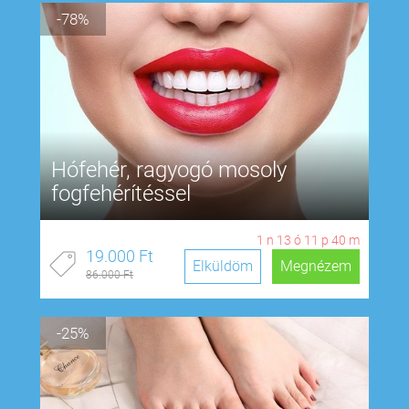
-78%
Hófehér, ragyogó mosoly
fogfehérítéssel
1
n
13
ó
11
p
39
m
19.000 Ft
Elküldöm
Megnézem
86.000 Ft
-25%