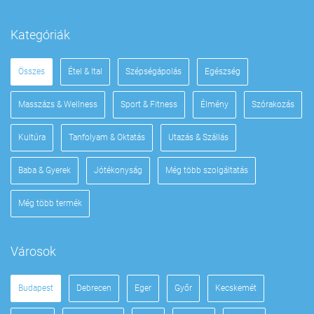
Kategóriák
Összes
Étel & Ital
Szépségápolás
Egészség
Masszázs & Wellness
Sport & Fitness
Élmény
Szórakozás
Kultúra
Tanfolyam & Oktatás
Utazás & Szállás
Baba & Gyerek
Jótékonyság
Még több szolgáltatás
Még több termék
Városok
Budapest
Debrecen
Eger
Győr
Kecskemét