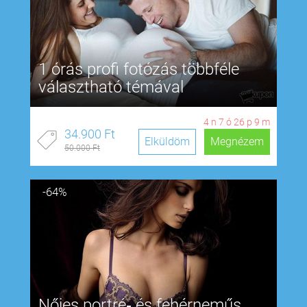
1 órás profi fotózás többféle
választható témával
4
n
7
ó
26
p
8
m
34.900 Ft
Elküldöm
Megnézem
50.000 Ft
-64%
Nőies portré‑ és fehérneműs