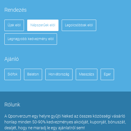
Rendezés
Újak elöl
Népszerűek elöl
Legolcsóbbak elöl
Legnagyobb kedvezmény elöl
Ajánló
Siófok
Balaton
Horvátország
Masszázs
Eger
Rólunk
A Qponverzum egy helyre gyűjti Neked az összes közösségi vásárló
honlap minden 50-90% kedvezményes akcióját, kuponját, bónuszát,
dealjét, hogy ne maradj le egy ajánlatról sem!