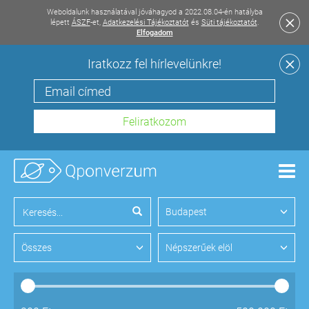
Weboldalunk használatával jóváhagyod a 2022.08.04-én hatályba
lépett
ÁSZF
-et,
Adatkezelési Tájékoztatót
és
Süti tájékoztatót
.
Elfogadom
Iratkozz fel hírlevelünkre!
Men
Budapest
Összes
Népszerűek elöl