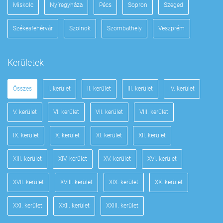
Miskolc
Nyíregyháza
Pécs
Sopron
Szeged
Székesfehérvár
Szolnok
Szombathely
Veszprém
Kerületek
Összes
I. kerület
II. kerület
III. kerület
IV. kerület
V. kerület
VI. kerület
VII. kerület
VIII. kerület
IX. kerület
X. kerület
XI. kerület
XII. kerület
XIII. kerület
XIV. kerület
XV. kerület
XVI. kerület
XVII. kerület
XVIII. kerület
XIX. kerület
XX. kerület
XXI. kerület
XXII. kerület
XXIII. kerület