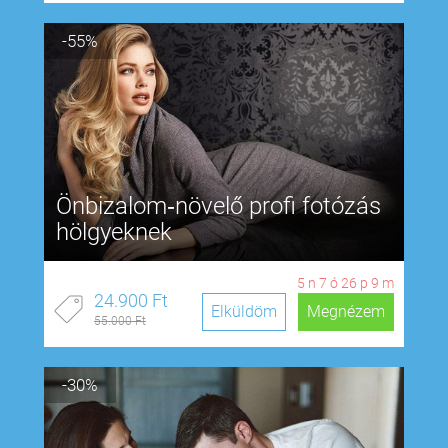
-55%
Önbizalom‑növelő profi fotózás
hölgyeknek
5
n
7
ó
26
p
8
m
24.900 Ft
Elküldöm
Megnézem
55.000 Ft
-30%