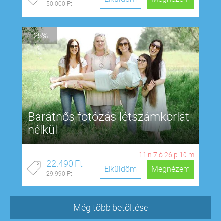
50.000 Ft
-25%
Barátnős fotózás létszámkorlát
nélkül
11
n
7
ó
26
p
9
m
22.490 Ft
Elküldöm
Megnézem
29.990 Ft
Még több betöltése