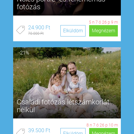
fotózás
5
n
7
ó
26
p
8
m
24.900 Ft
Elküldöm
Megnézem
70.000 Ft
-21%
Családi fotózás létszámkorlát
nélkül
8
n
7
ó
26
p
9
m
39.500 Ft
Elküldöm
Megnézem