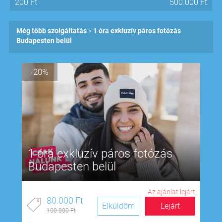
200
Ft
500.000
Ft
Még több szolgáltatás
1 óra exkluzív páros fotózás
Budapesten belül
-20%
1 óra exkluzív páros fotózás
Budapesten belül
Az ajánlat lejárt
80.000 Ft
Elküldöm
Lejárt
100.000 Ft