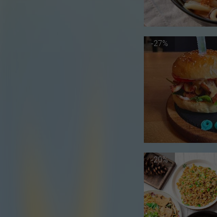
-27%
-20%