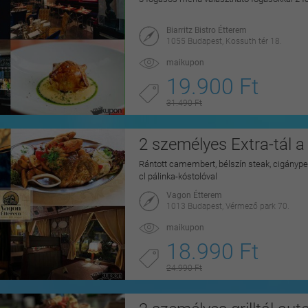
Biarritz Bistro Étterem
1055 Budapest, Kossuth tér 18.
maikupon
19.900 Ft
31.490 Ft
2 személyes Extra-tál 
Rántott camembert, bélszín steak, cigánype
cl pálinka-kóstolóval
Vagon Étterem
1013 Budapest, Vérmező park 70.
maikupon
18.990 Ft
24.990 Ft