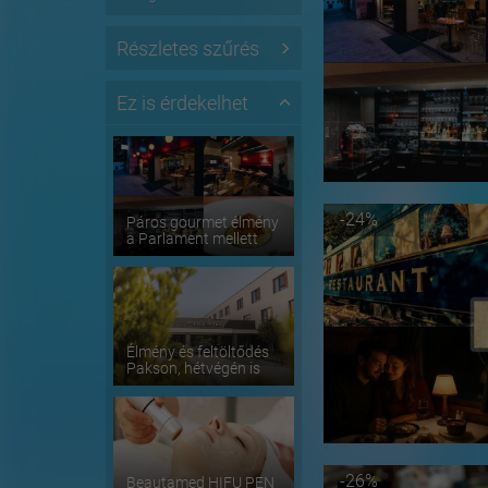
Részletes szűrés
Ez is érdekelhet
-24%
Páros gourmet élmény
a Parlament mellett
Élmény és feltöltődés
Pakson, hétvégén is
-26%
Beautamed HIFU PEN