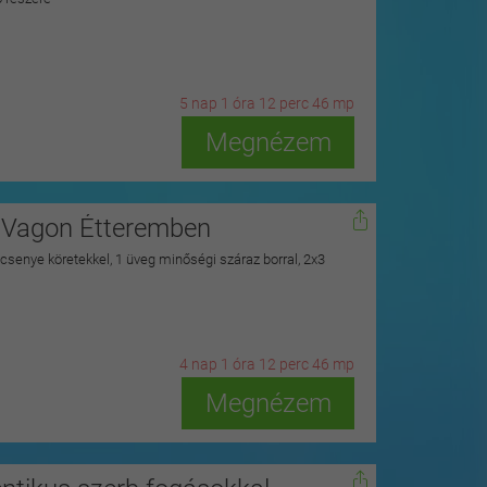
5
n
ap
1
ó
ra
12
p
erc
45
m
p
Megnézem
a Vagon Étteremben
csenye köretekkel, 1 üveg minőségi száraz borral, 2x3
4
n
ap
1
ó
ra
12
p
erc
45
m
p
Megnézem