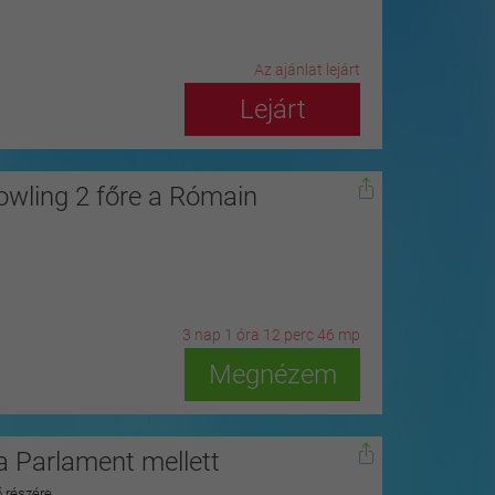
Az ajánlat lejárt
Lejárt
owling 2 főre a Rómain
3
n
ap
1
ó
ra
12
p
erc
45
m
p
Megnézem
 Parlament mellett
ő részére