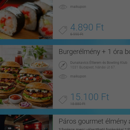
maikupon
4.890 Ft
6.990 Ft
Burgerélmény + 1 óra b
Dunakavics Étterem és Bowling Klub
1031 Budapest, Nánási út 67.
maikupon
15.100 Ft
18.880 Ft
Páros gourmet élmény a
3 fogásos menü választható fogásokkal 2 f