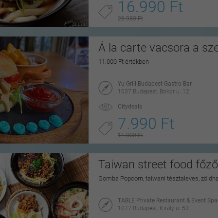
16.990 Ft
26.980 Ft
Á la carte vacsora a sz
11.000 Ft értékben
Yu-Grill Budapest Gastro Bar
1037 Budapest, Bokor u. 12.
Citydeals
7.990 Ft
11.000 Ft
Taiwan street food főz
Gomba Popcorn, taiwani tésztaleves, zöldh
TABLE Private Restaurant & Event Spa
1077 Budapest, Király u. 53.