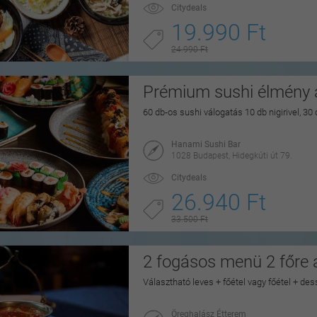
Citydeals
19.990 Ft
24.990 Ft
Prémium sushi élmény a
60 db-os sushi válogatás 10 db nigirivel, 30
Hanami Sushi Bar
1028 Budapest, Hidegkúti út 79.
Citydeals
26.940 Ft
33.500 Ft
2 fogásos menü 2 főre
Választható leves + főétel vagy főétel + dess
Öreghalász Étterem