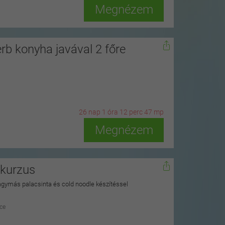
Megnézem
erb konyha javával 2 főre
26
n
ap
1
ó
ra
12
p
erc
46
m
p
Megnézem
őkurzus
agymás palacsinta és cold noodle készítéssel
ce