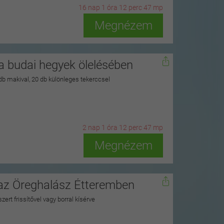
16
n
ap
1
ó
ra
12
p
erc
46
m
p
Megnézem
 budai hegyek ölelésében
 db makival, 20 db különleges tekerccsel
2
n
ap
1
ó
ra
12
p
erc
46
m
p
Megnézem
 az Öreghalász Étteremben
zert frissítővel vagy borral kísérve