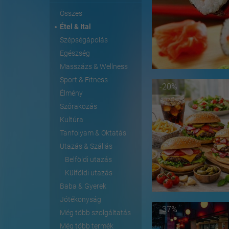
Összes
Étel & Ital
Szépségápolás
Egészség
Masszázs & Wellness
Sport & Fitness
-20%
Élmény
Szórakozás
Kultúra
Tanfolyam & Oktatás
Utazás & Szállás
Belföldi utazás
Külföldi utazás
Baba & Gyerek
Jótékonyság
-37%
Még több szolgáltatás
Még több termék