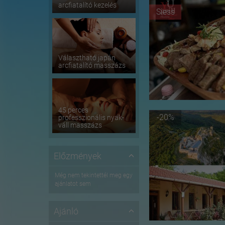
arcfiatalító kezelés
Siess
Választható japán
arcfiatalító masszázs
45 perces
-20%
professzionális nyak-
váll masszázs
Előzmények
Még nem tekintettél meg egy
ajánlatot sem
Ajánló