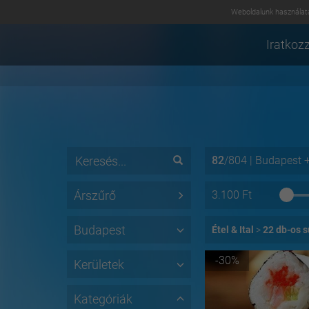
Weboldalunk használatá
Iratkozz
82
/
804
|
Budapest
Árszűrő
3.100
Ft
Budapest
Étel & Ital
22 db-os s
-30%
Kerületek
Kategóriák