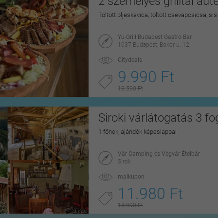
2 személyes grilltál au
Töltött pljeskavica, töltött csevapcsicsa, si
Yu-Grill Budapest Gastro Bar
1037 Budapest, Bokor u. 12.
Citydeals
9.990 Ft
13.590 Ft
Siroki várlátogatás 3 f
1 főnek, ajándék képeslappal
Vár Camping és Végvár Ételbár
Sirok
maikupon
11.980 Ft
14.990 Ft