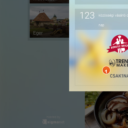
123
közösségi vásárló 
-20%
nap
Eger
-37%
hosted by