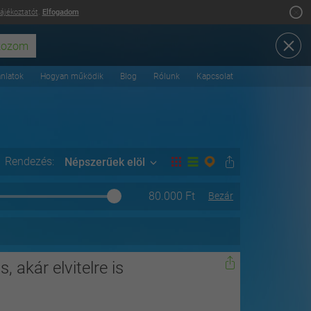
tájékoztatót
.
Elfogadom
ánlatok
Hogyan működik
Blog
Rólunk
Kapcsolat
Rendezés:
Népszerűek elöl
80.000
Ft
Bezár
, akár elvitelre is