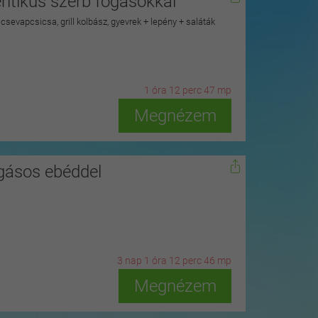
tentikus szerb fogásokkal
s csevapcsicsa, grill kolbász, gyevrek + lepény + saláták
1
ó
ra
12
p
erc
46
m
p
Megnézem
ogásos ebéddel
3
n
ap
1
ó
ra
12
p
erc
45
m
p
Megnézem