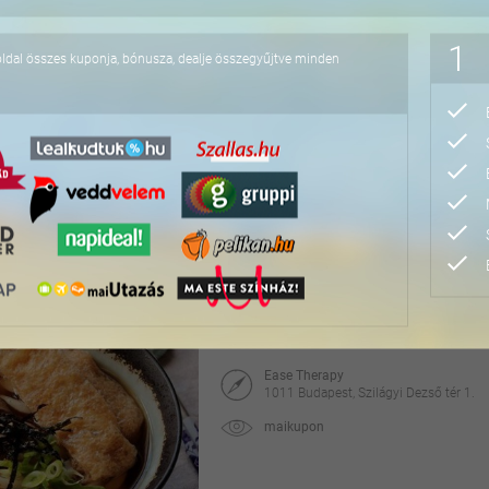
17.900 Ft
1
oldal összes kuponja, bónusza, dealje összegyűjtve minden
3 fogásos fine dining v
Élő zenével, különleges választható koktélok
Red Carpet Lounge & Piano Bar
1066 Budapest, Zichy Jenő u. 6.
Citydeals
32.800 Ft
41.000 Ft
Japán főzőkurzus auten
Ease Therapy
1011 Budapest, Szilágyi Dezső tér 1.
maikupon