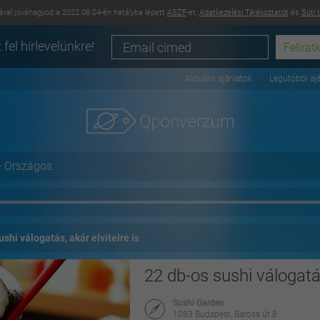
val jóváhagyod a 2022.08.04-én hatályba lépett
ÁSZF
-et,
Adatkezelési Tájékoztatót
és
Süti 
 fel hírlevelünkre!
Aktuális ajánlatok
Legutóbbi aj
+ Országos
ushi válogatás, akár elvitelre is
22 db-os sushi válogatás
Sushi Garden
1083 Budapest, Baross út 8.