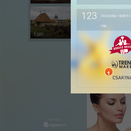
123
közösségi vásárló 
-50%
nap
Eger
-40%
hosted by