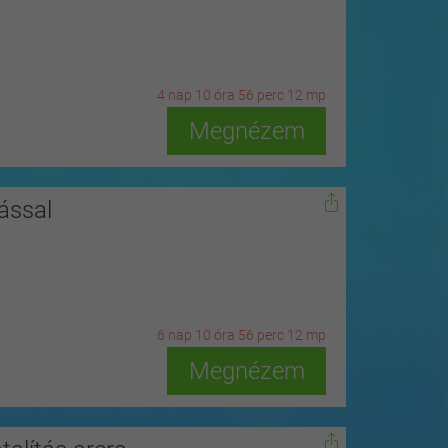
4
n
ap
10
ó
ra
56
p
erc
10
m
p
Megnézem
ással
6
n
ap
10
ó
ra
56
p
erc
10
m
p
Megnézem