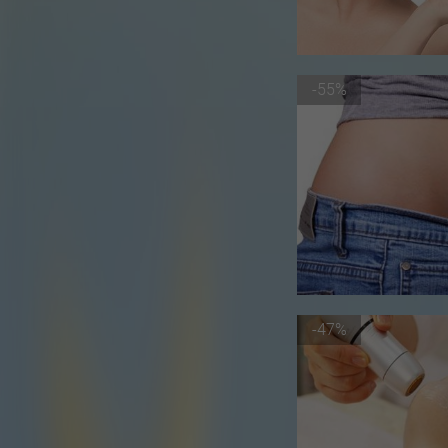
-55%
-47%