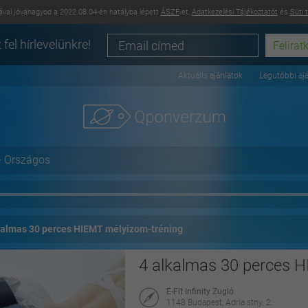
val jóváhagyod a 2022.08.04-én hatályba lépett
ÁSZF
-et,
Adatkezelési Tájékoztatót
és
Süti 
 fel hírlevelünkre!
Aktuális ajánlatok
Legutóbbi aj
+ Országos
kalmas 30 perces HIEMT mélyizom-tréning
4 alkalmas 30 perces 
E-Fit Infinity Zugló
1148 Budapest, Adria stny. 2.