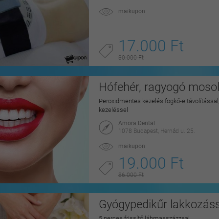
maikupon
17.000 Ft
30.000 Ft
Hófehér, ragyogó mosoly
Peroxidmentes kezelés fogkő-eltávolítással, 
kezeléssel
Amora Dental
1078 Budapest, Hernád u. 25.
maikupon
19.000 Ft
86.000 Ft
Gyógypedikűr lakkozáss
5 perces frissítő lábmasszázzsal