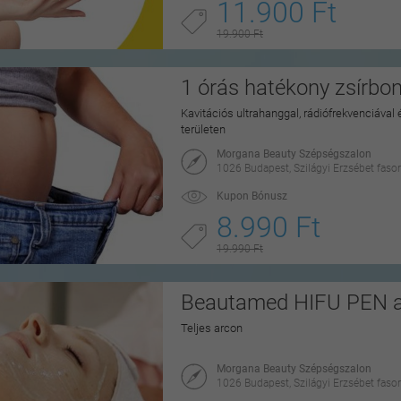
11.900 Ft
19.900 Ft
1 órás hatékony zsírbon
Kavitációs ultrahanggal, rádiófrekvenciával
területen
Morgana Beauty Szépségszalon
1026 Budapest, Szilágyi Erzsébet fasor
Kupon Bónusz
8.990 Ft
19.990 Ft
Beautamed HIFU PEN arc
Teljes arcon
Morgana Beauty Szépségszalon
1026 Budapest, Szilágyi Erzsébet fasor