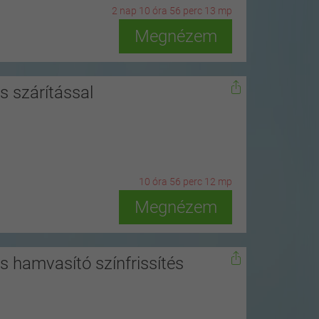
2
n
ap
10
ó
ra
56
p
erc
11
m
p
Megnézem
s szárítással
10
ó
ra
56
p
erc
10
m
p
Megnézem
és hamvasító színfrissítés