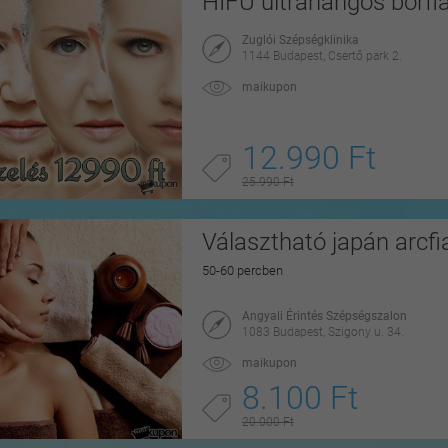
HIFU ultrahangos bőrfia
Zuglói Szépségklinika
1144 Budapest, Csertő park 2.
maikupon
12.990 Ft
25.990 Ft
Választható japán arcfi
50-60 percben
Angyali Érintés Szépségszalon
1083 Budapest, Szigony u. 34.
maikupon
8.100 Ft
20.000 Ft