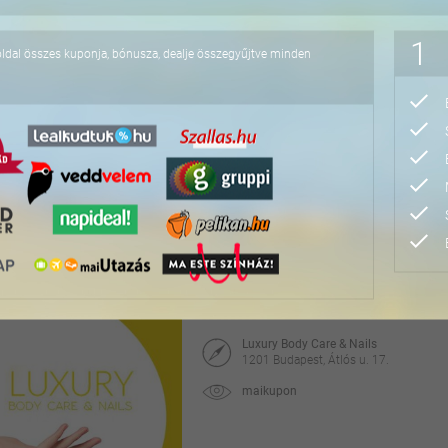
23.000 Ft
1
oldal összes kuponja, bónusza, dealje összegyűjtve minden
Luxus Volume 4-10D sze
Glitter szalon
1034 Budapest, Tímár u. 13/A
maikupon
10.000 Ft
20.000 Ft
Teljes arcmegújító 8 lé
Luxury Body Care & Nails
1201 Budapest, Átlós u. 17.
maikupon