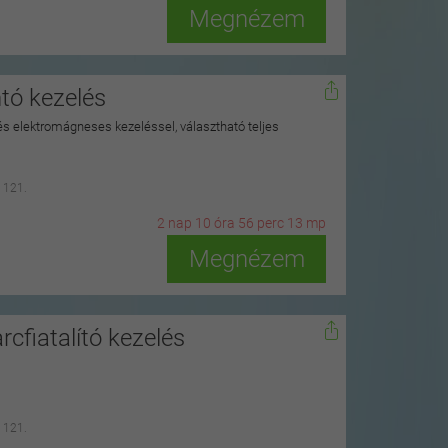
Megnézem
tó kezelés
 és elektromágneses kezeléssel, választható teljes
 121.
2
n
ap
10
ó
ra
56
p
erc
11
m
p
Megnézem
fiatalító kezelés
 121.