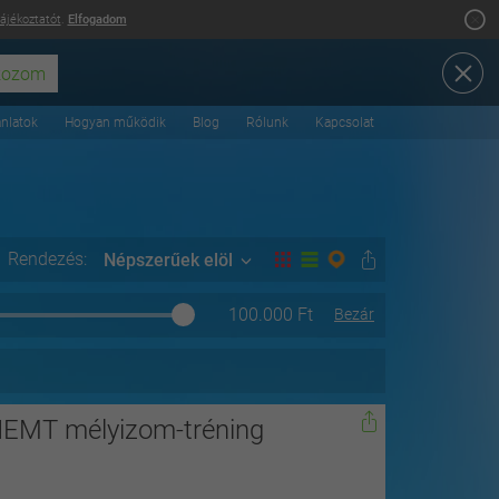
tájékoztatót
.
Elfogadom
ánlatok
Hogyan működik
Blog
Rólunk
Kapcsolat
Rendezés:
Népszerűek elöl
100.000
Ft
Bezár
HIEMT mélyizom-tréning