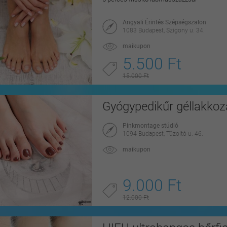
Angyali Érintés Szépségszalon
1083 Budapest, Szigony u. 34.
maikupon
5.500 Ft
15.000 Ft
Gyógypedikűr géllakkoz
Pinkmontage stúdió
1094 Budapest, Tűzoltó u. 46.
maikupon
9.000 Ft
12.000 Ft