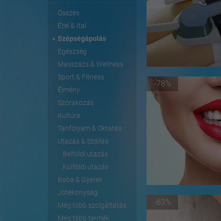
Összes
Étel & Ital
Szépségápolás
Egészség
Masszázs & Wellness
Sport & Fitness
-78%
Élmény
Szórakozás
Kultúra
Tanfolyam & Oktatás
Utazás & Szállás
Belföldi utazás
Külföldi utazás
Baba & Gyerek
Jótékonyság
-63%
Még több szolgáltatás
Még több termék