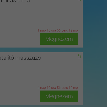
talítás arcra
1
n
ap
10
ó
ra
56
p
erc
10
m
p
Megnézem
atalító masszázs
4
n
ap
10
ó
ra
56
p
erc
10
m
p
Megnézem