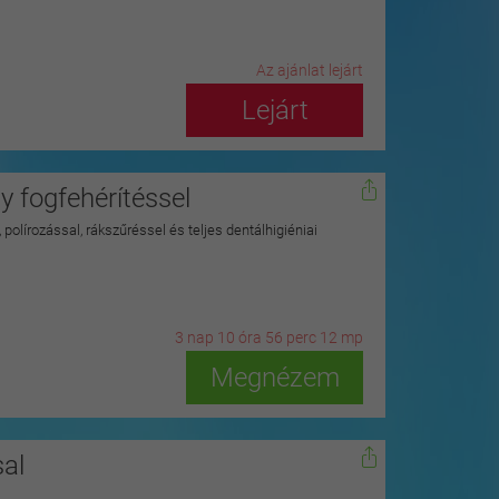
Az ajánlat lejárt
Lejárt
 fogfehérítéssel
polírozással, rákszűréssel és teljes dentálhigiéniai
3
n
ap
10
ó
ra
56
p
erc
10
m
p
Megnézem
al