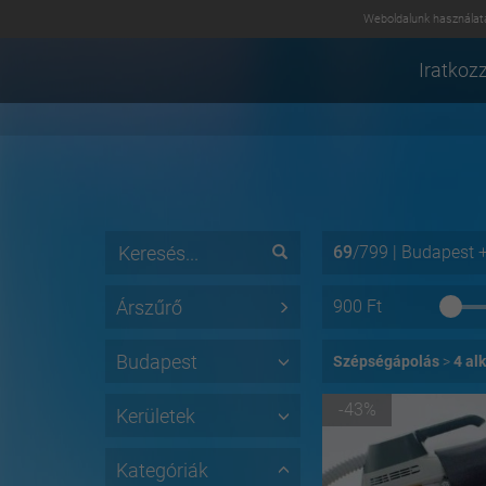
Weboldalunk használatá
Iratkozz
69
/
799
|
Budapest
Árszűrő
900
Ft
Budapest
Szépségápolás
4 al
-43%
Kerületek
Kategóriák