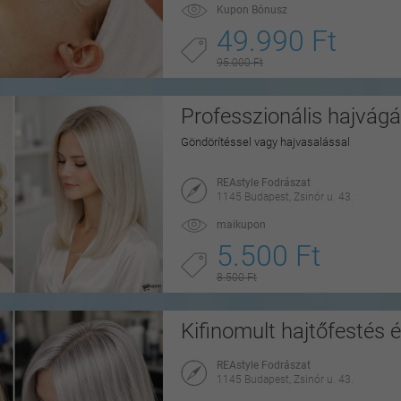
Kupon Bónusz
49.990 Ft
95.000 Ft
Professzionális hajvágá
Göndörítéssel vagy hajvasalással
REAstyle Fodrászat
1145 Budapest, Zsinór u. 43.
maikupon
5.500 Ft
8.500 Ft
Kifinomult hajtőfestés 
REAstyle Fodrászat
1145 Budapest, Zsinór u. 43.