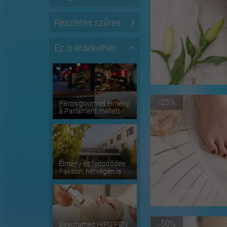
Részletes szűrés
Ez is érdekelhet
-25%
Páros gourmet élmény
a Parlament mellett
Élmény és feltöltődés
Pakson, hétvégén is
-50%
Beautamed HIFU PEN