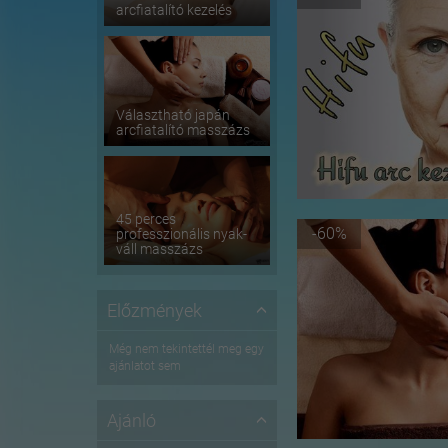
arcfiatalító kezelés
Választható japán
arcfiatalító masszázs
45 perces
-60%
professzionális nyak-
váll masszázs
Előzmények
Még nem tekintettél meg egy
ajánlatot sem
Ajánló