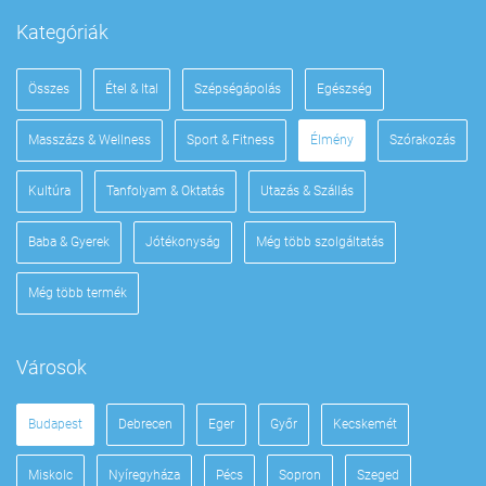
Kategóriák
Összes
Étel & Ital
Szépségápolás
Egészség
Masszázs & Wellness
Sport & Fitness
Élmény
Szórakozás
Kultúra
Tanfolyam & Oktatás
Utazás & Szállás
Baba & Gyerek
Jótékonyság
Még több szolgáltatás
Még több termék
Városok
Budapest
Debrecen
Eger
Győr
Kecskemét
Miskolc
Nyíregyháza
Pécs
Sopron
Szeged