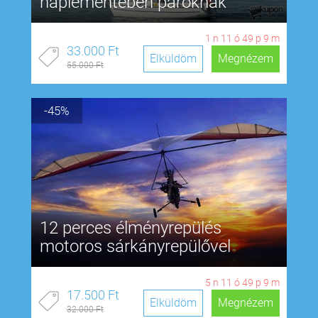
naplementében pároknak
1
n
11
ó
49
p
8
m
33.000 Ft
Elküldöm
Megnézem
55.000 Ft
-45%
12 perces élményrepülés
motoros sárkányrepülővel
5
n
11
ó
49
p
8
m
17.500 Ft
Elküldöm
Megnézem
32.000 Ft