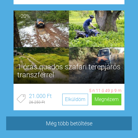
-20%
1 órás quados szafari terepjárós
transzferrel
5
n
11
ó
49
p
8
m
21.000 Ft
Elküldöm
Megnézem
26.250 Ft
Még több betöltése