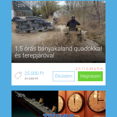
-20%
1,5 órás bányakaland quadokkal
és terepjáróval
2
n
11
ó
49
p
8
m
25.000 Ft
Elküldöm
Megnézem
31.250 Ft
-30%