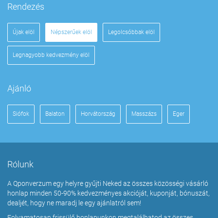
Rendezés
Újak elöl
Népszerűek elöl
Legolcsóbbak elöl
Legnagyobb kedvezmény elöl
Ajánló
Siófok
Balaton
Horvátország
Masszázs
Eger
Rólunk
A Qponverzum egy helyre gyűjti Neked az összes közösségi vásárló
honlap minden 50-90% kedvezményes akcióját, kuponját, bónuszát,
dealjét, hogy ne maradj le egy ajánlatról sem!
Folyamatosan frissülő honlapunkon megtalálhatod az összes