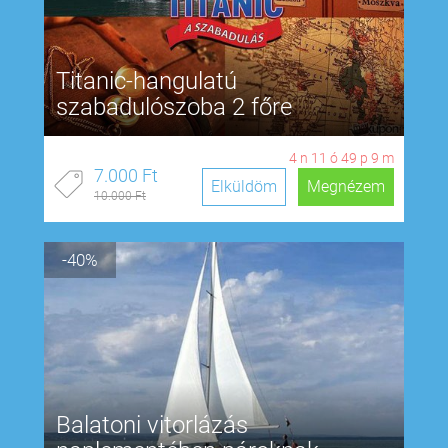
Titanic-hangulatú
szabadulószoba 2 főre
4
n
11
ó
49
p
8
m
7.000 Ft
Elküldöm
Megnézem
10.000 Ft
-40%
Balatoni vitorlázás