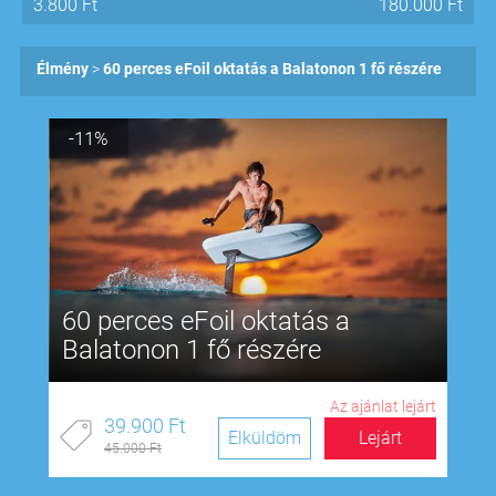
3.800
Ft
180.000
Ft
Élmény
60 perces eFoil oktatás a Balatonon 1 fő részére
-11%
60 perces eFoil oktatás a
Balatonon 1 fő részére
Az ajánlat lejárt
39.900 Ft
Elküldöm
Lejárt
45.000 Ft