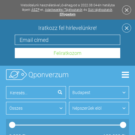
Weboldalunk használatával jóváhagyod a 2022.08.04-én hatályba
lépett
ÁSZF
-et,
Adatkezelési Tájékoztatót
és
Süti tájékoztatót
.
Elfogadom
Iratkozz fel hírlevelünkre!
Men
Budapest
Összes
Népszerűek elöl