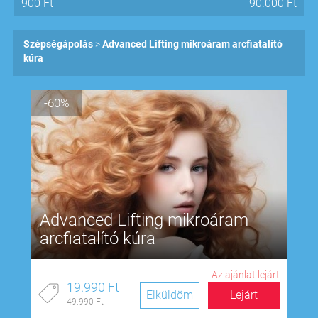
900
Ft
90.000
Ft
Szépségápolás
Advanced Lifting mikroáram arcfiatalító
kúra
-60%
Advanced Lifting mikroáram
arcfiatalító kúra
Az ajánlat lejárt
19.990 Ft
Elküldöm
Lejárt
49.990 Ft