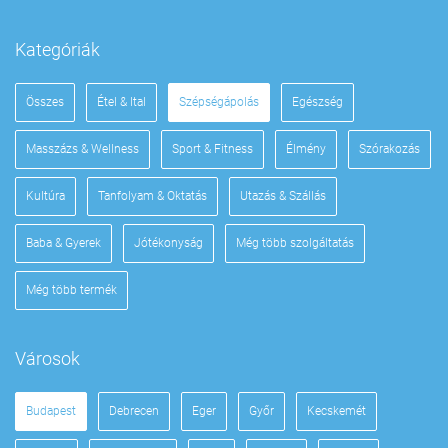
Kategóriák
Összes
Étel & Ital
Szépségápolás
Egészség
Masszázs & Wellness
Sport & Fitness
Élmény
Szórakozás
Kultúra
Tanfolyam & Oktatás
Utazás & Szállás
Baba & Gyerek
Jótékonyság
Még több szolgáltatás
Még több termék
Városok
Budapest
Debrecen
Eger
Győr
Kecskemét