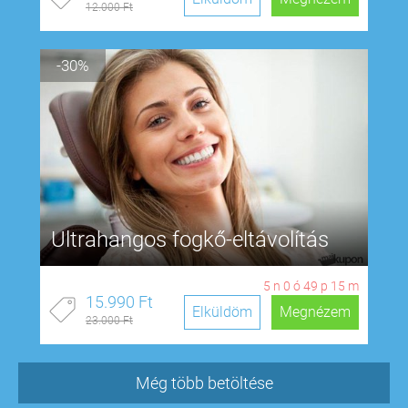
12.000 Ft
-30%
Ultrahangos fogkő-eltávolítás
5
n
0
ó
49
p
14
m
15.990 Ft
Elküldöm
Megnézem
23.000 Ft
Még több betöltése