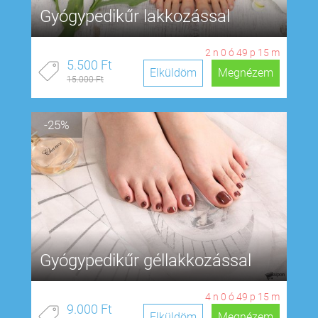
Gyógypedikűr lakkozással
2
n
0
ó
49
p
14
m
5.500 Ft
Elküldöm
Megnézem
15.000 Ft
-25%
Gyógypedikűr géllakkozással
4
n
0
ó
49
p
14
m
9.000 Ft
Elküldöm
Megnézem