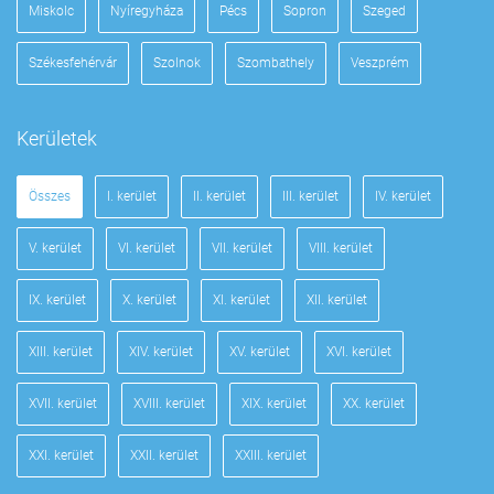
Miskolc
Nyíregyháza
Pécs
Sopron
Szeged
Székesfehérvár
Szolnok
Szombathely
Veszprém
Kerületek
Összes
I. kerület
II. kerület
III. kerület
IV. kerület
V. kerület
VI. kerület
VII. kerület
VIII. kerület
IX. kerület
X. kerület
XI. kerület
XII. kerület
XIII. kerület
XIV. kerület
XV. kerület
XVI. kerület
XVII. kerület
XVIII. kerület
XIX. kerület
XX. kerület
XXI. kerület
XXII. kerület
XXIII. kerület