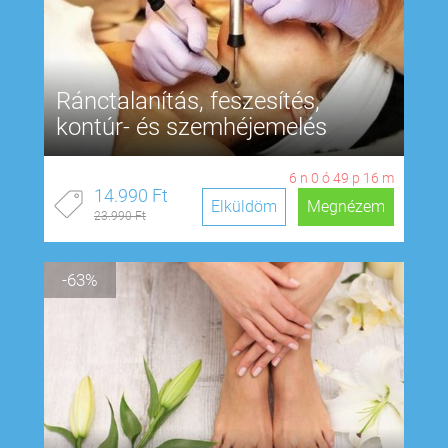
Ránctalanítás, feszesítés,
kontúr- és szemhéjemelés
6
n
0
ó
49
p
15
m
14.990 Ft
Elküldöm
Megnézem
23.990 Ft
-63%