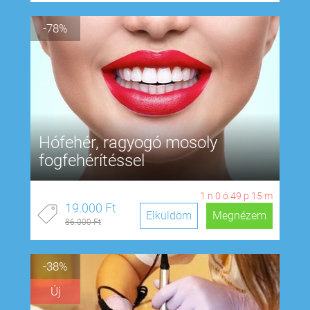
-78%
Hófehér, ragyogó mosoly
fogfehérítéssel
1
n
0
ó
49
p
14
m
19.000 Ft
Elküldöm
Megnézem
86.000 Ft
-38%
Új