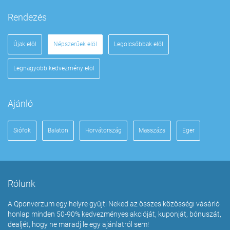
Rendezés
Újak elöl
Népszerűek elöl
Legolcsóbbak elöl
Legnagyobb kedvezmény elöl
Ajánló
Siófok
Balaton
Horvátország
Masszázs
Eger
Rólunk
A Qponverzum egy helyre gyűjti Neked az összes közösségi vásárló
honlap minden 50-90% kedvezményes akcióját, kuponját, bónuszát,
dealjét, hogy ne maradj le egy ajánlatról sem!