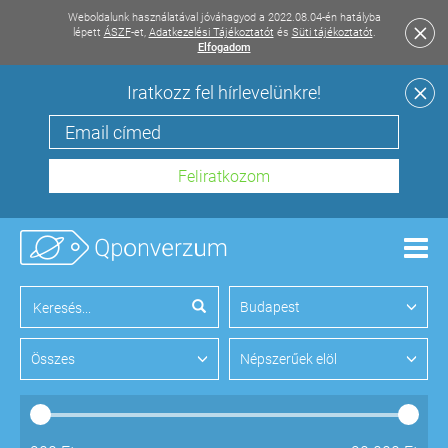
Weboldalunk használatával jóváhagyod a 2022.08.04-én hatályba
lépett
ÁSZF
-et,
Adatkezelési Tájékoztatót
és
Süti tájékoztatót
.
Elfogadom
Iratkozz fel hírlevelünkre!
Men
Budapest
Összes
Népszerűek elöl