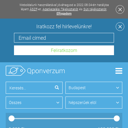
Weboldalunk használatával jóváhagyod a 2022.08.04-én hatályba
lépett
ÁSZF
-et,
Adatkezelési Tájékoztatót
és
Süti tájékoztatót
.
Elfogadom
Iratkozz fel hírlevelünkre!
Men
Budapest
Összes
Népszerűek elöl