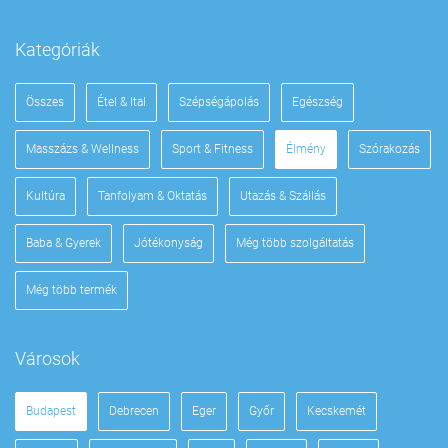
Kategóriák
Összes
Étel & Ital
Szépségápolás
Egészség
Masszázs & Wellness
Sport & Fitness
Élmény
Szórakozás
Kultúra
Tanfolyam & Oktatás
Utazás & Szállás
Baba & Gyerek
Jótékonyság
Még több szolgáltatás
Még több termék
Városok
Budapest
Debrecen
Eger
Győr
Kecskemét