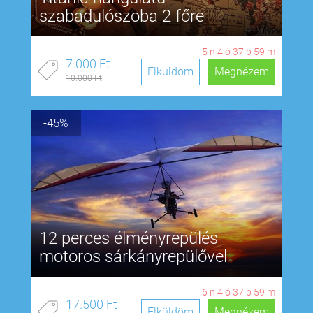
szabadulószoba 2 főre
5
n
4
ó
37
p
58
m
7.000 Ft
Elküldöm
Megnézem
10.000 Ft
-45%
12 perces élményrepülés
motoros sárkányrepülővel
6
n
4
ó
37
p
58
m
17.500 Ft
Elküldöm
Megnézem