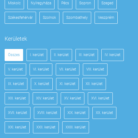
Miskolc
Nyíregyháza
Pécs
Sopron
Szeged
Székesfehérvár
Szolnok
Szombathely
Veszprém
Kerületek
Összes
I. kerület
II. kerület
III. kerület
IV. kerület
V. kerület
VI. kerület
VII. kerület
VIII. kerület
IX. kerület
X. kerület
XI. kerület
XII. kerület
XIII. kerület
XIV. kerület
XV. kerület
XVI. kerület
XVII. kerület
XVIII. kerület
XIX. kerület
XX. kerület
XXI. kerület
XXII. kerület
XXIII. kerület