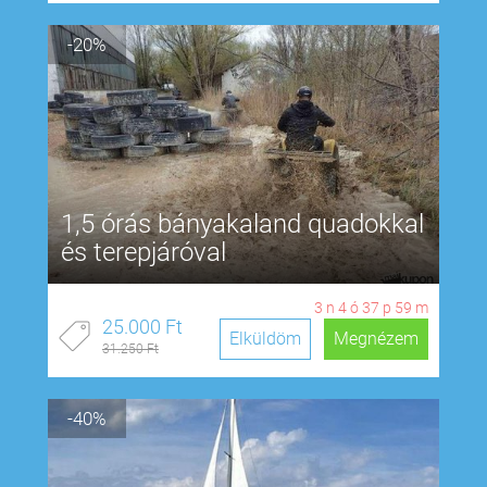
-20%
1,5 órás bányakaland quadokkal
és terepjáróval
3
n
4
ó
37
p
58
m
25.000 Ft
Elküldöm
Megnézem
31.250 Ft
-40%