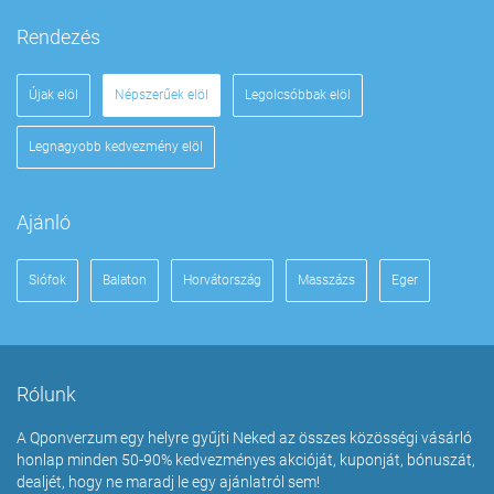
Rendezés
Újak elöl
Népszerűek elöl
Legolcsóbbak elöl
Legnagyobb kedvezmény elöl
Ajánló
Siófok
Balaton
Horvátország
Masszázs
Eger
Rólunk
A Qponverzum egy helyre gyűjti Neked az összes közösségi vásárló
honlap minden 50-90% kedvezményes akcióját, kuponját, bónuszát,
dealjét, hogy ne maradj le egy ajánlatról sem!