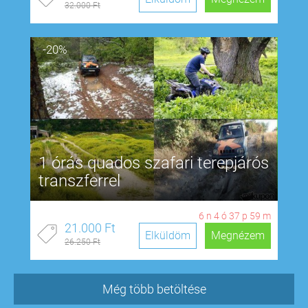
32.000 Ft
-20%
1 órás quados szafari terepjárós
transzferrel
6
n
4
ó
37
p
58
m
21.000 Ft
Elküldöm
Megnézem
26.250 Ft
Még több betöltése