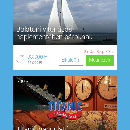
Balatoni vitorlázás
naplementében pároknak
2
n
4
ó
37
p
58
m
33.000 Ft
Elküldöm
Megnézem
55.000 Ft
-30%
Titanic-hangulatú