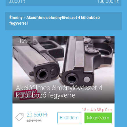
3.800
Ft
180.000
Ft
Élmény
Akciófilmes élménylövészet 4 különböző
fegyverrel
-10%
Akciófilmes élménylövészet 4
különböző fegyverrel
18
n
4
ó
37
p
59
m
20.560 Ft
Elküldöm
Megnézem
22.870 Ft