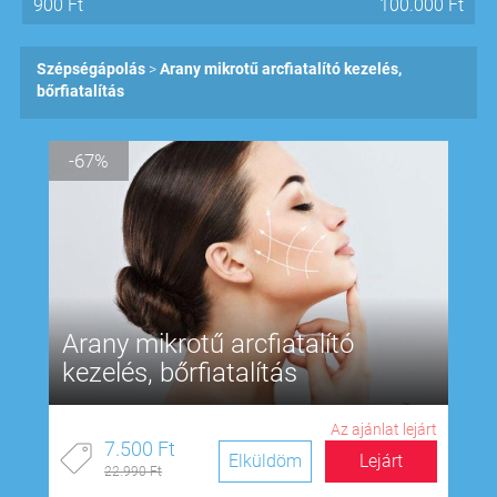
900
Ft
100.000
Ft
Szépségápolás
Arany mikrotű arcfiatalító kezelés,
bőrfiatalítás
-67%
Arany mikrotű arcfiatalító
kezelés, bőrfiatalítás
Az ajánlat lejárt
7.500 Ft
Elküldöm
Lejárt
22.990 Ft