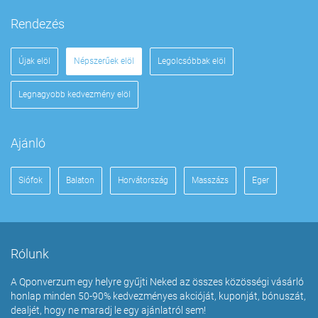
Rendezés
Újak elöl
Népszerűek elöl
Legolcsóbbak elöl
Legnagyobb kedvezmény elöl
Ajánló
Siófok
Balaton
Horvátország
Masszázs
Eger
Rólunk
A Qponverzum egy helyre gyűjti Neked az összes közösségi vásárló
honlap minden 50-90% kedvezményes akcióját, kuponját, bónuszát,
dealjét, hogy ne maradj le egy ajánlatról sem!