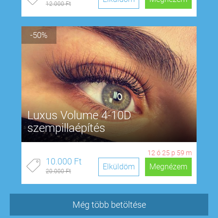
12.000 Ft
-50%
Luxus Volume 4-10D
szempillaépítés
12
ó
25
p
58
m
10.000 Ft
Elküldöm
Megnézem
20.000 Ft
Még több betöltése