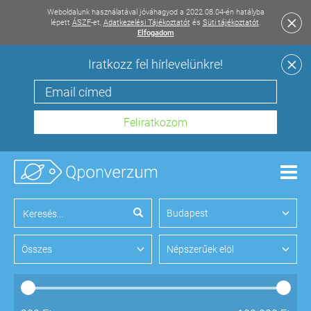
Weboldalunk használatával jóváhagyod a 2022.08.04-én hatályba
lépett
ÁSZF
-et,
Adatkezelési Tájékoztatót
és
Süti tájékoztatót
.
Elfogadom
Iratkozz fel hírlevelünkre!
Men
Budapest
Összes
Népszerűek elöl