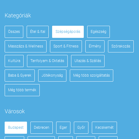
Kategóriák
Összes
Étel & Ital
Szépségápolás
Egészség
Masszázs & Wellness
Sport & Fitness
Élmény
Szórakozás
Kultúra
Tanfolyam & Oktatás
Utazás & Szállás
Baba & Gyerek
Jótékonyság
Még több szolgáltatás
Még több termék
Városok
Budapest
Debrecen
Eger
Győr
Kecskemét