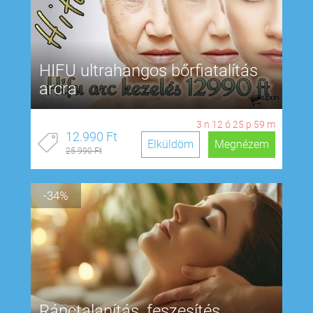
HIFU ultrahangos bőrfiatalítás
arcra
3
n
12
ó
25
p
58
m
12.990 Ft
Elküldöm
Megnézem
25.990 Ft
-34%
Ránctalanítás, feszesítés,