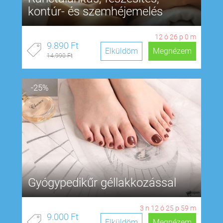
kontúr- és szemhéjemelés
12
ó
25
p
59
m
9.890 Ft
Elküldöm
Megnézem
14.990 Ft
-25%
Gyógypedikűr géllakkozással
3
n
12
ó
25
p
58
m
9.000 Ft
Elküldöm
Megnézem