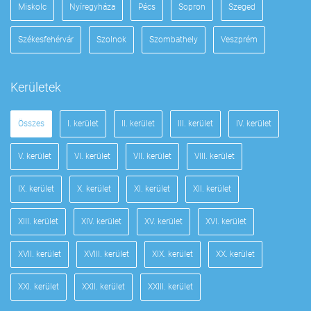
Miskolc
Nyíregyháza
Pécs
Sopron
Szeged
Székesfehérvár
Szolnok
Szombathely
Veszprém
Kerületek
Összes
I. kerület
II. kerület
III. kerület
IV. kerület
V. kerület
VI. kerület
VII. kerület
VIII. kerület
IX. kerület
X. kerület
XI. kerület
XII. kerület
XIII. kerület
XIV. kerület
XV. kerület
XVI. kerület
XVII. kerület
XVIII. kerület
XIX. kerület
XX. kerület
XXI. kerület
XXII. kerület
XXIII. kerület