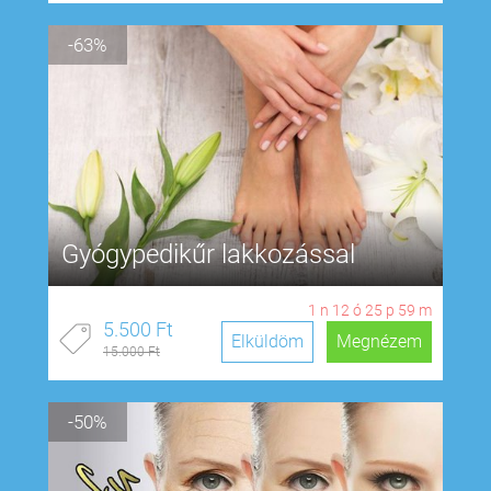
-63%
Gyógypedikűr lakkozással
1
n
12
ó
25
p
58
m
5.500 Ft
Elküldöm
Megnézem
15.000 Ft
-50%