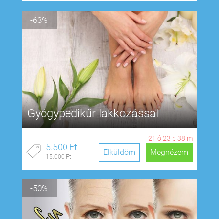
-63%
Gyógypedikűr lakkozással
21
ó
23
p
38
m
5.500 Ft
Elküldöm
Megnézem
15.000 Ft
-50%