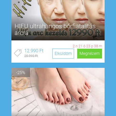
HIFU ultrahangos bőrfiatalítás
arcra
2
n
21
ó
23
p
38
m
12.990 Ft
Elküldöm
Megnézem
25.990 Ft
-25%