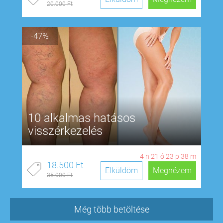
20.000 Ft
-47%
10 alkalmas hatásos
visszérkezelés
4
n
21
ó
23
p
38
m
18.500 Ft
Elküldöm
Megnézem
35.000 Ft
Még több betöltése