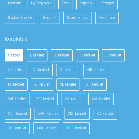
Miskolc
Nyíregyháza
Pécs
Sopron
Szeged
Székesfehérvár
Szolnok
Szombathely
Veszprém
Kerületek
Összes
I. kerület
II. kerület
III. kerület
IV. kerület
V. kerület
VI. kerület
VII. kerület
VIII. kerület
IX. kerület
X. kerület
XI. kerület
XII. kerület
XIII. kerület
XIV. kerület
XV. kerület
XVI. kerület
XVII. kerület
XVIII. kerület
XIX. kerület
XX. kerület
XXI. kerület
XXII. kerület
XXIII. kerület