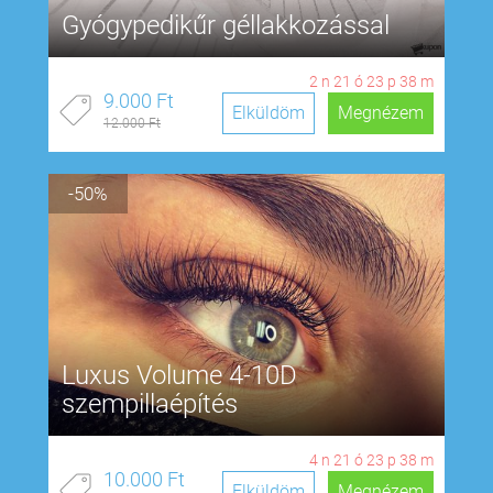
Gyógypedikűr géllakkozással
2
n
21
ó
23
p
38
m
9.000 Ft
Elküldöm
Megnézem
12.000 Ft
-50%
Luxus Volume 4-10D
szempillaépítés
4
n
21
ó
23
p
38
m
10.000 Ft
Elküldöm
Megnézem