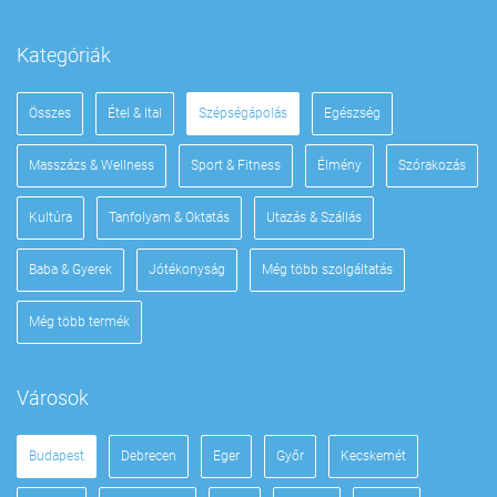
Kategóriák
Összes
Étel & Ital
Szépségápolás
Egészség
Masszázs & Wellness
Sport & Fitness
Élmény
Szórakozás
Kultúra
Tanfolyam & Oktatás
Utazás & Szállás
Baba & Gyerek
Jótékonyság
Még több szolgáltatás
Még több termék
Városok
Budapest
Debrecen
Eger
Győr
Kecskemét