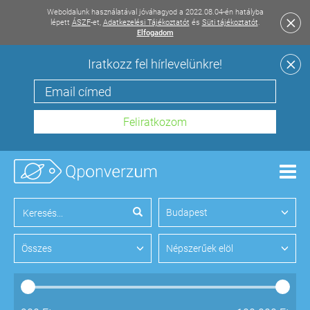
Weboldalunk használatával jóváhagyod a 2022.08.04-én hatályba
lépett
ÁSZF
-et,
Adatkezelési Tájékoztatót
és
Süti tájékoztatót
.
Elfogadom
Iratkozz fel hírlevelünkre!
Men
Budapest
Összes
Népszerűek elöl