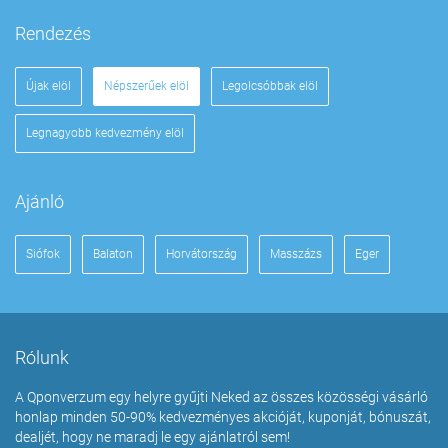
Rendezés
Újak elöl
Népszerűek elöl
Legolcsóbbak elöl
Legnagyobb kedvezmény elöl
Ajánló
Siófok
Balaton
Horvátország
Masszázs
Eger
Rólunk
A Qponverzum egy helyre gyűjti Neked az összes közösségi vásárló
honlap minden 50-90% kedvezményes akcióját, kuponját, bónuszát,
dealjét, hogy ne maradj le egy ajánlatról sem!