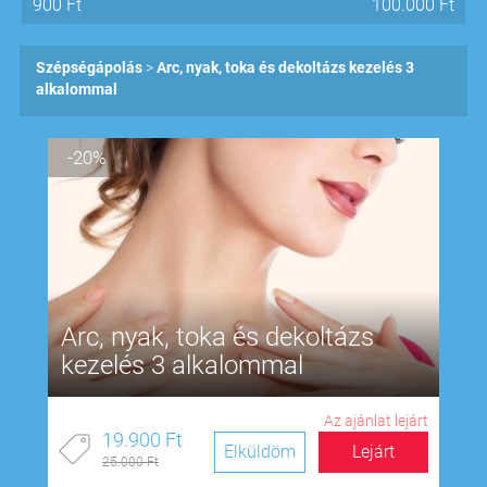
900
Ft
100.000
Ft
Szépségápolás
Arc, nyak, toka és dekoltázs kezelés 3
alkalommal
-20%
Arc, nyak, toka és dekoltázs
kezelés 3 alkalommal
Az ajánlat lejárt
19.900 Ft
Elküldöm
Lejárt
25.000 Ft