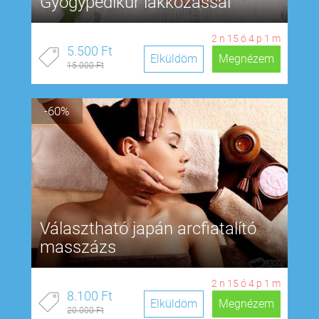
Gyógypedikűr lakkozással
2
n
15
ó
4
p
0
m
5.500 Ft
Elküldöm
Megnézem
15.000 Ft
-60%
Választható japán arcfiatalító
masszázs
2
n
15
ó
4
p
0
m
8.100 Ft
Elküldöm
Megnézem
20.000 Ft