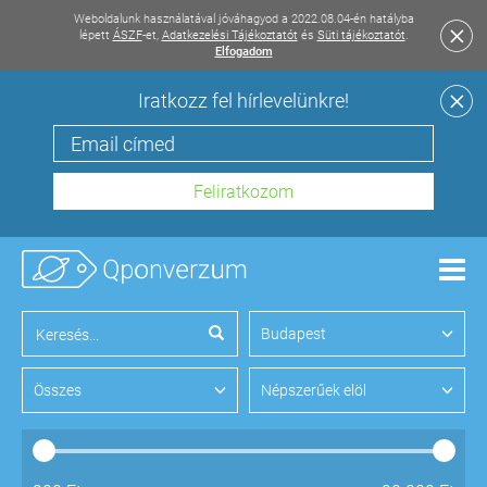
Weboldalunk használatával jóváhagyod a 2022.08.04-én hatályba
lépett
ÁSZF
-et,
Adatkezelési Tájékoztatót
és
Süti tájékoztatót
.
Elfogadom
Iratkozz fel hírlevelünkre!
Men
Budapest
Összes
Népszerűek elöl