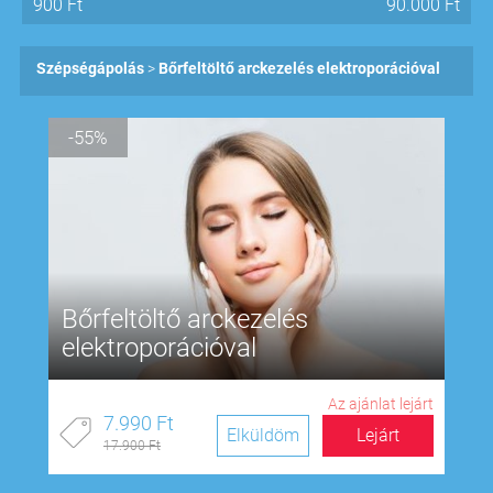
900
Ft
90.000
Ft
Szépségápolás
Bőrfeltöltő arckezelés elektroporációval
-55%
Bőrfeltöltő arckezelés
elektroporációval
Az ajánlat lejárt
7.990 Ft
Elküldöm
Lejárt
17.900 Ft