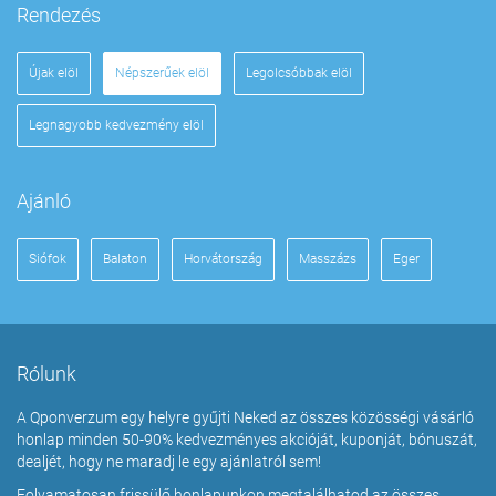
Rendezés
Újak elöl
Népszerűek elöl
Legolcsóbbak elöl
Legnagyobb kedvezmény elöl
Ajánló
Siófok
Balaton
Horvátország
Masszázs
Eger
Rólunk
A Qponverzum egy helyre gyűjti Neked az összes közösségi vásárló
honlap minden 50-90% kedvezményes akcióját, kuponját, bónuszát,
dealjét, hogy ne maradj le egy ajánlatról sem!
Folyamatosan frissülő honlapunkon megtalálhatod az összes