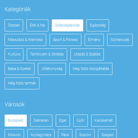
Kategóriák
Összes
Étel & Ital
Szépségápolás
Egészség
Masszázs & Wellness
Sport & Fitness
Élmény
Szórakozás
Kultúra
Tanfolyam & Oktatás
Utazás & Szállás
Baba & Gyerek
Jótékonyság
Még több szolgáltatás
Még több termék
Városok
Budapest
Debrecen
Eger
Győr
Kecskemét
Miskolc
Nyíregyháza
Pécs
Sopron
Szeged