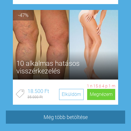
-47%
10 alkalmas hatásos
visszérkezelés
1
n
15
ó
4
p
0
m
18.500 Ft
Elküldöm
Megnézem
35.000 Ft
Még több betöltése