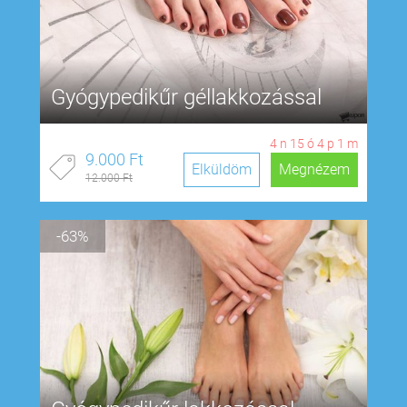
Gyógypedikűr géllakkozással
4
n
15
ó
4
p
0
m
9.000 Ft
Elküldöm
Megnézem
12.000 Ft
-63%