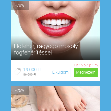
-78%
Hófehér, ragyogó mosoly
fogfehérítéssel
1
n
15
ó
4
p
0
m
19.000 Ft
Elküldöm
Megnézem
86.000 Ft
-25%