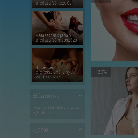
arcfiatalító kezelés
Választható japán
arcfiatalító masszázs
45 perces
-20%
professzionális nyak-
váll masszázs
Előzmények
Még nem tekintettél meg egy
ajánlatot sem
Ajánló