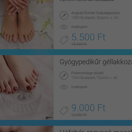
Angyali Érintés Szépségszalon
1083 Budapest, Szigony u. 34.
maikupon
5.500 Ft
15.000 Ft
Gyógypedikűr géllakkoz
Pinkmontage stúdió
1094 Budapest, Tűzoltó u. 46.
maikupon
9.000 Ft
12.000 Ft