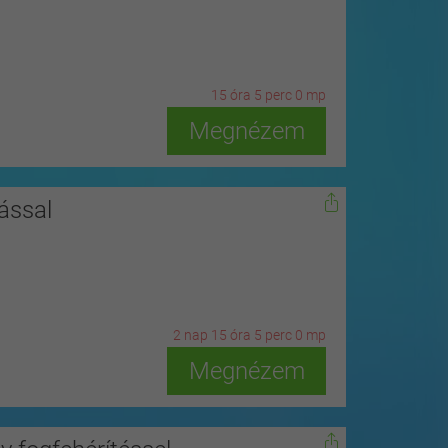
15
ó
ra
4
p
erc
58
m
p
Megnézem
ással
2
n
ap
15
ó
ra
4
p
erc
58
m
p
Megnézem