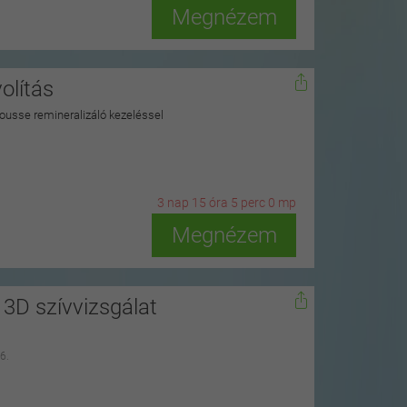
Megnézem
olítás
ousse remineralizáló kezeléssel
3
n
ap
15
ó
ra
4
p
erc
58
m
p
Megnézem
3D szívvizsgálat
6.