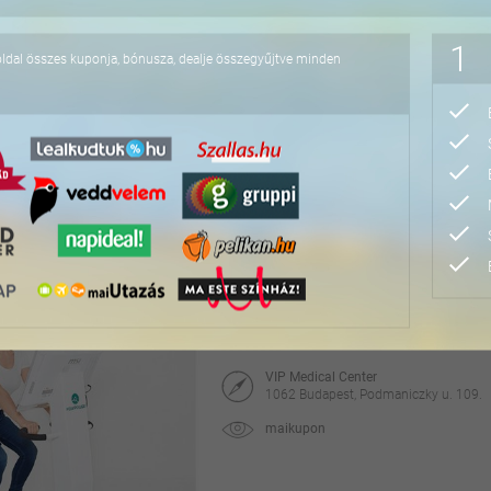
19.000 Ft
1
oldal összes kuponja, bónusza, dealje összegyűjtve minden
Komplex laboratóriumi
Orvosi konzultációval és vérnyomásméréss
Medina Egészség Centrum
1047 Budapest, Liszt Ferenc u. 6.
maikupon
25.000 Ft
28.000 Ft
PelviPower medence- és
VIP Medical Center
1062 Budapest, Podmaniczky u. 109.
maikupon