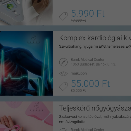
5.990 Ft
17.990 Ft
Komplex kardiológiai ki
Szívultrahang, nyugalmi EKG, terheléses EK
Burok Medical Center
1063 Budapest, Bajnok u. 13.
maikupon
55.000 Ft
80.000 Ft
Teljeskörű nőgyógyásza
Szakorvosi konzultációval, méhnyakrákszűré
emlővizsgálattal
Burok Medical Center