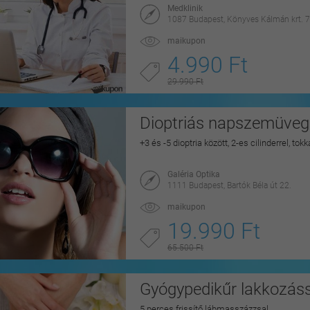
Medklinik
1087 Budapest, Könyves Kálmán krt. 7
maikupon
4.990 Ft
29.990 Ft
Dioptriás napszemüveg 
+3 és -5 dioptria között, 2-es cilinderrel, to
Galéria Optika
1111 Budapest, Bartók Béla út 22.
maikupon
19.990 Ft
65.500 Ft
Gyógypedikűr lakkozáss
5 perces frissítő lábmasszázzsal