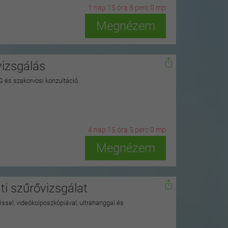
1
n
ap
15
ó
ra
4
p
erc
58
m
p
Megnézem
vizsgálás
G és szakorvosi konzultáció
4
n
ap
15
ó
ra
4
p
erc
58
m
p
Megnézem
ti szűrővizsgálat
ssel, videókolposzkópiával, ultrahanggal és