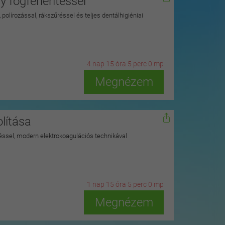
 fogfehérítéssel
polírozással, rákszűréssel és teljes dentálhigiéniai
4
n
ap
15
ó
ra
4
p
erc
58
m
p
Megnézem
lítása
ítéssel, modern elektrokoagulációs technikával
1
n
ap
15
ó
ra
4
p
erc
58
m
p
Megnézem