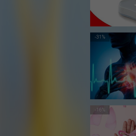
-31%
-16%