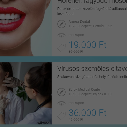
Hófehér, ragyogó mosoly
Peroxidmentes kezelés fogkő-eltávolítással, 
kezeléssel
Amora Dental
1078 Budapest, Hernád u. 25.
maikupon
19.000 Ft
86.000 Ft
Vírusos szemölcs eltávo
Szakorvosi vizsgálattal és helyi érzéstelen
Burok Medical Center
1063 Budapest, Bajnok u. 13.
maikupon
36.000 Ft
45.000 Ft