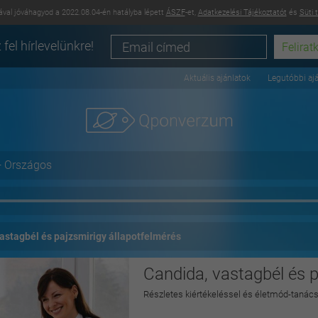
val jóváhagyod a 2022.08.04-én hatályba lépett
ÁSZF
-et,
Adatkezelési Tájékoztatót
és
Süti 
 fel hírlevelünkre!
Aktuális ajánlatok
Legutóbbi aj
+ Országos
astagbél és pajzsmirigy állapotfelmérés
Candida, vastagbél és p
Részletes kiértékeléssel és életmód-tanácsa