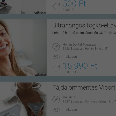
500 Ft
8.000 Ft
Ultrahangos fogkő-eltáv
Fehérítő hatású polírozással és GC Tooth M
Hollán Dentál Fogászat
1138 Budapest, Hollán Ernő u. 51.
maikupon
15.990 Ft
23.000 Ft
Fájdalommentes Viport 
Medklinik
1087 Budapest, Könyves Kálmán krt. 7
maikupon