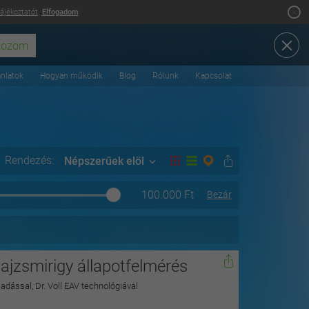
tájékoztatót
.
Elfogadom
ánlatok
Hogyan működik
Blog
Rólunk
Kapcsolat
Rendezés:
Népszerűek elöl
100.000
Ft
Bezár
ajzsmirigy állapotfelmérés
dással, Dr. Voll EAV technológiával