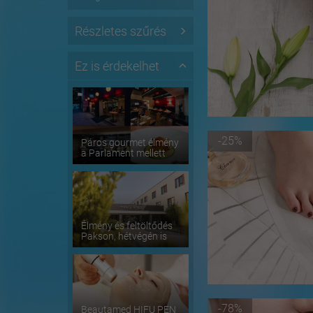
Részletes szűrés
Ez is érdekelhet
-25%
Páros gourmet élmény
a Parlament mellett
Élmény és feltöltődés
Pakson, hétvégén is
-78%
Beautamed HIFU PEN