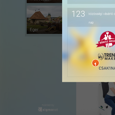
123
közösségi vásárló 
-11%
nap
Eger
-94%
hosted by