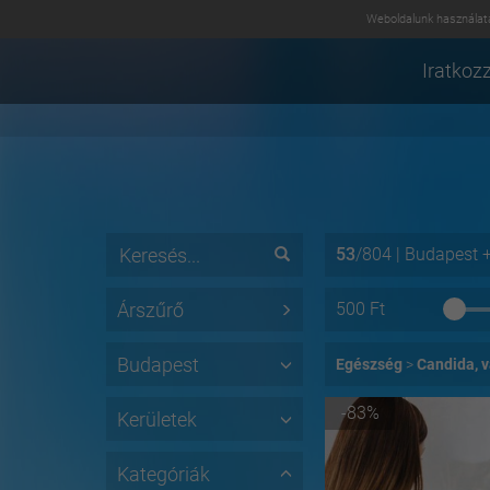
Weboldalunk használatá
Iratkozz
53
/
804
|
Budapest
Árszűrő
500
Ft
Budapest
Egészség
Candida, v
-83%
Kerületek
Kategóriák