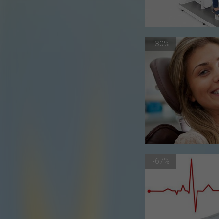
-30%
-67%