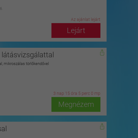
6.
Az ajánlat lejárt
Lejárt
látásvizsgálattal
kkal, mikroszálas törlőkendővel
3
n
ap
15
ó
ra
4
p
erc
58
m
p
Megnézem
al