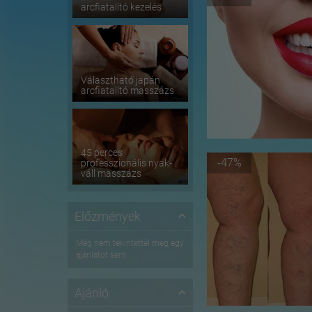
arcfiatalító kezelés
Választható japán
arcfiatalító masszázs
45 perces
-47%
professzionális nyak-
váll masszázs
Előzmények
Még nem tekintettél meg egy
ajánlatot sem
Ajánló