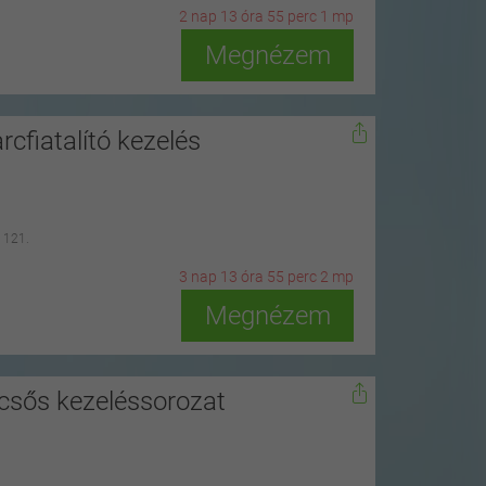
2
n
ap
13
ó
ra
54
p
erc
59
m
p
Megnézem
fiatalító kezelés
 121.
3
n
ap
13
ó
ra
55
p
erc
0
m
p
Megnézem
pcsős kezeléssorozat