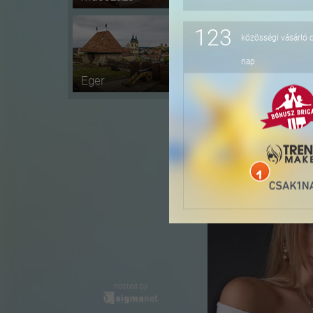
123
közösségi vásárló 
-55%
nap
Eger
-50%
hosted by