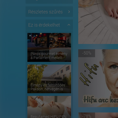
Részletes szűrés
Ez is érdekelhet
-50%
Páros gourmet élmény
a Parlament mellett
Élmény és feltöltődés
Pakson, hétvégén is
-78%
Beautamed HIFU PEN