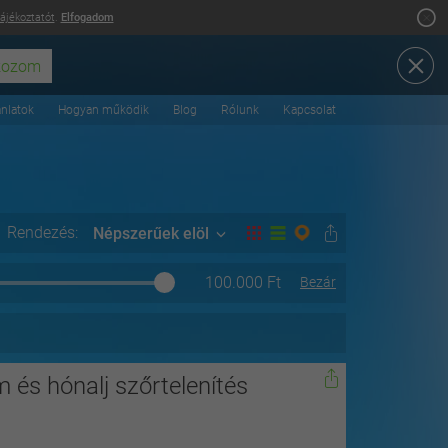
tájékoztatót
.
Elfogadom
ánlatok
Hogyan működik
Blog
Rólunk
Kapcsolat
Rendezés:
Népszerűek elöl
100.000
Ft
Bezár
im és hónalj szőrtelenítés