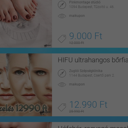
Pinkmontage stúdió
1094 Budapest, Tűzoltó u. 46.
maikupon
9.000 Ft
12.000 Ft
HIFU ultrahangos bőrfia
Zuglói Szépségklinika
1144 Budapest, Csertő park 2.
maikupon
12.990 Ft
25.990 Ft