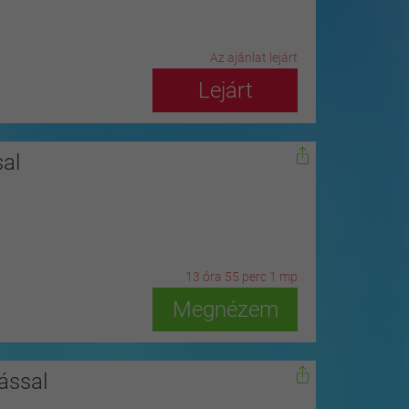
Az ajánlat lejárt
Lejárt
al
13
ó
ra
54
p
erc
59
m
p
Megnézem
ással