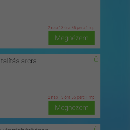
2
n
ap
13
ó
ra
54
p
erc
59
m
p
Megnézem
talítás arcra
2
n
ap
13
ó
ra
54
p
erc
59
m
p
Megnézem