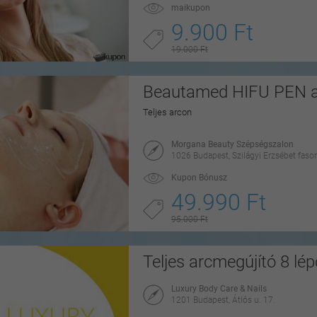
maikupon
9.900 Ft
19.000 Ft
Beautamed HIFU PEN arc
Teljes arcon
Morgana Beauty Szépségszalon
1026 Budapest, Szilágyi Erzsébet fasor
Kupon Bónusz
49.990 Ft
95.000 Ft
Teljes arcmegújító 8 lé
Luxury Body Care & Nails
1201 Budapest, Átlós u. 17.