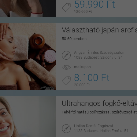
59.990 Ft
120.000 Ft
Választható japán arcfi
50-60 percben
Angyali Érintés Szépségszalon
1083 Budapest, Szigony u. 34.
maikupon
8.100 Ft
20.000 Ft
Ultrahangos fogkő-eltáv
Fehérítő hatású polírozással, szűrővizsgálat
Hollán Dentál Fogászat
1138 Budapest, Hollán Ernő u. 51.