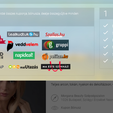
39.990 Ft
1
oldal összes kuponja, bónusza, dealje összegyűjtve minden
1 órás hatékony zsírbon
Kavitációs ultrahanggal, rádiófrekvenciával
területen
Morgana Beauty Szépségszalon
1026 Budapest, Szilágyi Erzsébet fasor
Kupon Bónusz
8.990 Ft
19.990 Ft
Professzionális HIFU arc
Teljes arcon, tokán, nyakon és dekoltázson,
Morgana Beauty Szépségszalon
1026 Budapest, Szilágyi Erzsébet fasor
Kupon Bónusz