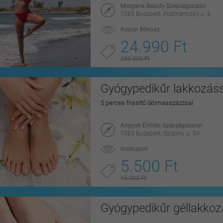
Morgana Beauty Szépségszalon
1065 Budapest, Podmaniczky u. 6.
Kupon Bónusz
24.990 Ft
250.000 Ft
Gyógypedikűr lakkozáss
5 perces frissítő lábmasszázzsal
Angyali Érintés Szépségszalon
1083 Budapest, Szigony u. 34.
maikupon
5.500 Ft
15.000 Ft
Gyógypedikűr géllakkoz