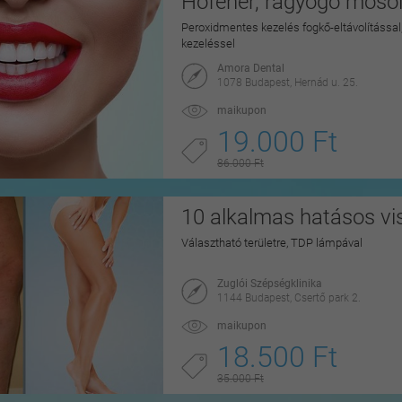
Hófehér, ragyogó mosoly
Peroxidmentes kezelés fogkő-eltávolítással, 
kezeléssel
Amora Dental
1078 Budapest, Hernád u. 25.
maikupon
19.000 Ft
86.000 Ft
10 alkalmas hatásos vi
Választható területre, TDP lámpával
Zuglói Szépségklinika
1144 Budapest, Csertő park 2.
maikupon
18.500 Ft
35.000 Ft