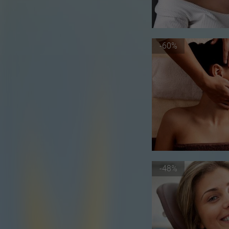
-60%
-48%