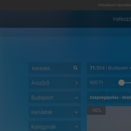
Weboldalunk használatá
Iratkozz
71
/
804
|
Budapest
Árszűrő
900
Ft
Budapest
Szépségápolás
Diód
-90%
Kerületek
Kategóriák