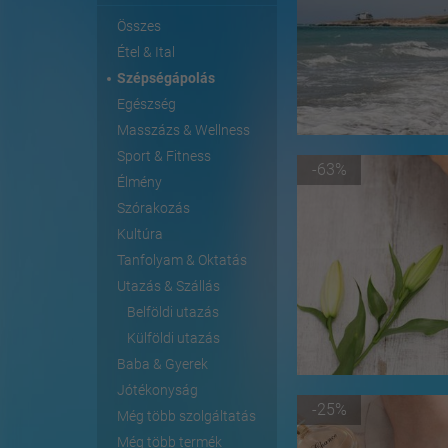
Összes
Étel & Ital
Szépségápolás
Egészség
Masszázs & Wellness
Sport & Fitness
-63%
Élmény
Szórakozás
Kultúra
Tanfolyam & Oktatás
Utazás & Szállás
Belföldi utazás
Külföldi utazás
Baba & Gyerek
Jótékonyság
-25%
Még több szolgáltatás
Még több termék