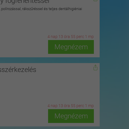
 fogfehérítéssel
polírozással, rákszűréssel és teljes dentálhigiéniai
4
n
ap
13
ó
ra
54
p
erc
59
m
p
Megnézem
sszérkezelés
4
n
ap
13
ó
ra
54
p
erc
59
m
p
Megnézem