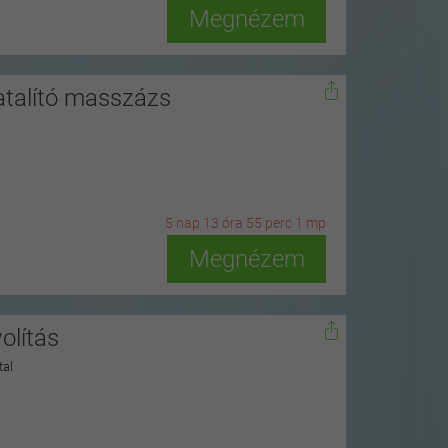
Megnézem
atalító masszázs
5
n
ap
13
ó
ra
54
p
erc
59
m
p
Megnézem
olítás
tal