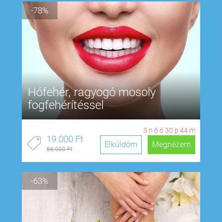
-78%
Hófehér, ragyogó mosoly
fogfehérítéssel
3
n
6
ó
30
p
43
m
19.000 Ft
Elküldöm
Megnézem
86.000 Ft
-63%