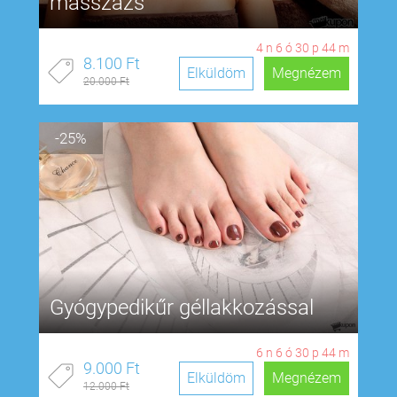
masszázs
4
n
6
ó
30
p
43
m
8.100 Ft
Elküldöm
Megnézem
20.000 Ft
-25%
Gyógypedikűr géllakkozással
6
n
6
ó
30
p
43
m
9.000 Ft
Elküldöm
Megnézem
12.000 Ft