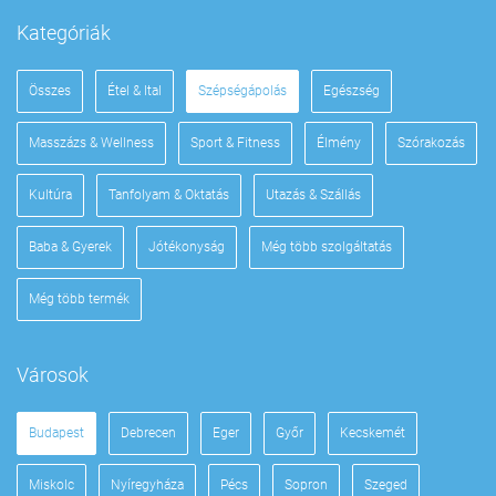
Kategóriák
Összes
Étel & Ital
Szépségápolás
Egészség
Masszázs & Wellness
Sport & Fitness
Élmény
Szórakozás
Kultúra
Tanfolyam & Oktatás
Utazás & Szállás
Baba & Gyerek
Jótékonyság
Még több szolgáltatás
Még több termék
Városok
Budapest
Debrecen
Eger
Győr
Kecskemét
Miskolc
Nyíregyháza
Pécs
Sopron
Szeged