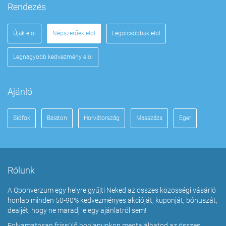
Rendezés
Újak elöl
Népszerűek elöl
Legolcsóbbak elöl
Legnagyobb kedvezmény elöl
Ajánló
Siófok
Balaton
Horvátország
Masszázs
Eger
Rólunk
A Qponverzum egy helyre gyűjti Neked az összes közösségi vásárló
honlap minden 50-90% kedvezményes akcióját, kuponját, bónuszát,
dealjét, hogy ne maradj le egy ajánlatról sem!
Folyamatosan frissülő honlapunkon megtalálhatod az összes