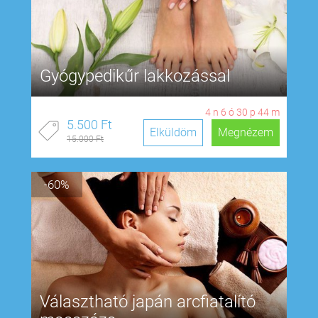
Gyógypedikűr lakkozással
4
n
6
ó
30
p
43
m
5.500 Ft
Elküldöm
Megnézem
15.000 Ft
-60%
Választható japán arcfiatalító