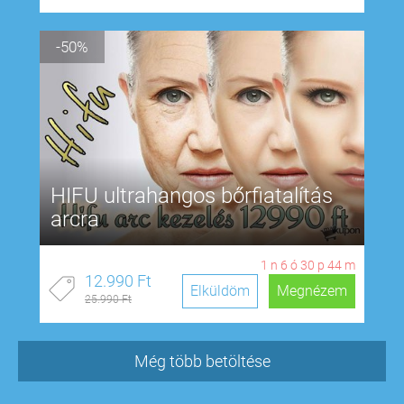
-50%
HIFU ultrahangos bőrfiatalítás
arcra
1
n
6
ó
30
p
43
m
12.990 Ft
Elküldöm
Megnézem
25.990 Ft
Még több betöltése