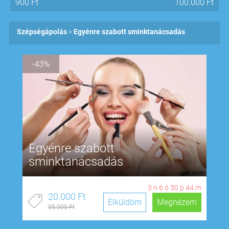
900
Ft
100.000
Ft
Szépségápolás
Egyénre szabott sminktanácsadás
-43%
Egyénre szabott
sminktanácsadás
3
n
6
ó
30
p
43
m
20.000 Ft
Elküldöm
Megnézem
35.000 Ft