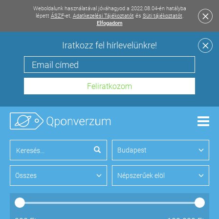
Weboldalunk használatával jóváhagyod a 2022.08.04-én hatályba
lépett
ÁSZF
-et,
Adatkezelési Tájékoztatót
és
Süti tájékoztatót
.
Elfogadom
Iratkozz fel hírlevelünkre!
Men
Budapest
Összes
Népszerűek elöl