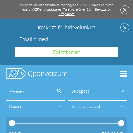
Weboldalunk használatával jóváhagyod a 2022.08.04-én hatályba
lépett
ÁSZF
-et,
Adatkezelési Tájékoztatót
és
Süti tájékoztatót
.
Elfogadom
Iratkozz fel hírlevelünkre!
Men
Budapest
Összes
Népszerűek elöl