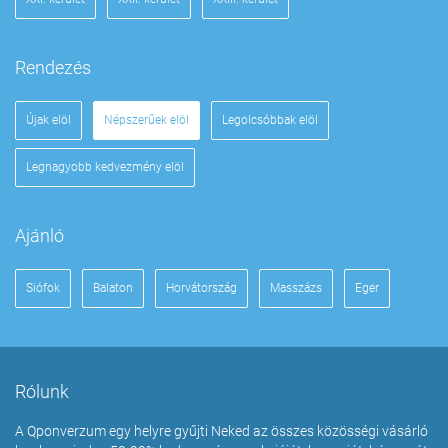
Rendezés
Újak elöl
Népszerűek elöl
Legolcsóbbak elöl
Legnagyobb kedvezmény elöl
Ajánló
Siófok
Balaton
Horvátország
Masszázs
Eger
Rólunk
A Qponverzum egy helyre gyűjti Neked az összes közösségi vásárló