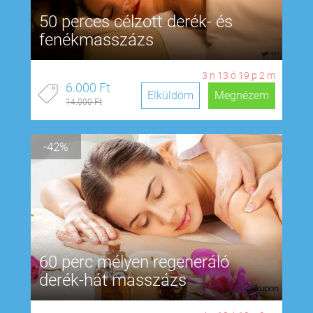
50 perces célzott derék- és
fenékmasszázs
3
n
13
ó
19
p
1
m
6.000 Ft
Elküldöm
Megnézem
14.000 Ft
-42%
60 perc mélyen regeneráló
derék-hát masszázs