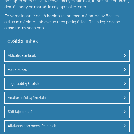
honlap minden 50-90% kedvezményes akcióját, kuponját, bónuszát,
dealjét, hogy ne maradj le egy ajánlatról sem!
Folyamatosan frissülő honlapunkon megtalálhatod az összes
aktuális ajánlatot, hírlevelünkben pedig értesítünk a legfrissebb
akciókról minden nap.
További linkek
Aktuális ajánlatok
Feliratkozás
Legutóbbi ajánlatok
Adatkezelési tájékoztató
Süti tájékoztató
Általános szerződési feltételek