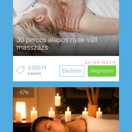
30 perces alapos nyak-váll
masszázs
5
n
13
ó
19
p
1
m
3.000 Ft
Elküldöm
Megnézem
6.500 Ft
-57%