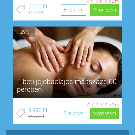
4
n
13
ó
19
p
1
m
6.990 Ft
Elküldöm
Megnézem
12.000 Ft
-29%
Tibeti jojobaolajos masszázs 60
percben
5
n
13
ó
19
p
1
m
9.990 Ft
Elküldöm
Megnézem
14.000 Ft