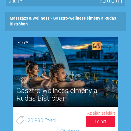
200
Ft
500.000
Ft
Masszázs & Wellness
Gasztro-wellness élmény a Rudas
Bistróban
-16%
Gasztro-wellness élmény a
Rudas Bistróban
Az ajánlat lejárt
20.890 Ft-tól
Lejárt