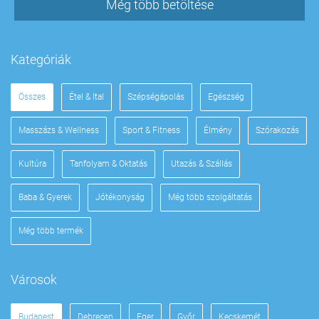
Még több betöltése
Kategóriák
Összes
Étel & Ital
Szépségápolás
Egészség
Masszázs & Wellness
Sport & Fitness
Élmény
Szórakozás
Kultúra
Tanfolyam & Oktatás
Utazás & Szállás
Baba & Gyerek
Jótékonyság
Még több szolgáltatás
Még több termék
Városok
Budapest
Debrecen
Eger
Győr
Kecskemét