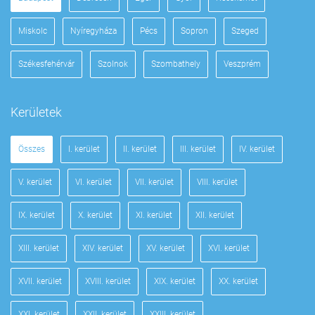
Miskolc
Nyíregyháza
Pécs
Sopron
Szeged
Székesfehérvár
Szolnok
Szombathely
Veszprém
Kerületek
Összes
I. kerület
II. kerület
III. kerület
IV. kerület
V. kerület
VI. kerület
VII. kerület
VIII. kerület
IX. kerület
X. kerület
XI. kerület
XII. kerület
XIII. kerület
XIV. kerület
XV. kerület
XVI. kerület
XVII. kerület
XVIII. kerület
XIX. kerület
XX. kerület
XXI. kerület
XXII. kerület
XXIII. kerület