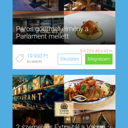
Páros gourmet élmény a
Parlament mellett
6
n
23
ó
45
p
44
m
19.900 Ft
Elküldöm
Megnézem
31.490 Ft
-24%
2 személyes Extra-tál a Vagon