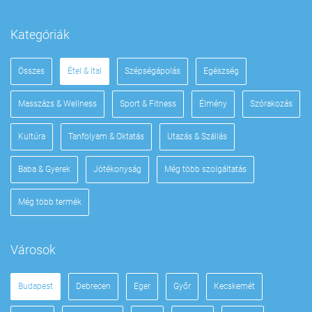
Kategóriák
Összes
Étel & Ital
Szépségápolás
Egészség
Masszázs & Wellness
Sport & Fitness
Élmény
Szórakozás
Kultúra
Tanfolyam & Oktatás
Utazás & Szállás
Baba & Gyerek
Jótékonyság
Még több szolgáltatás
Még több termék
Városok
Budapest
Debrecen
Eger
Győr
Kecskemét