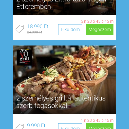
Étteremben
5
n
23
ó
45
p
44
m
18.990 Ft
Elküldöm
Megnézem
24.990 Ft
-26%
2 személyes grilltál autentikus
szerb fogásokkal
1
n
23
ó
45
p
45
m
9.990 Ft
Elküldöm
Megnézem