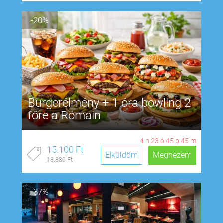
-20%
Burgerélmény + 1 óra bowling 2
főre a Rómain
4
n
23
ó
45
p
44
m
15.100 Ft
Elküldöm
Megnézem
18.880 Ft
-37%