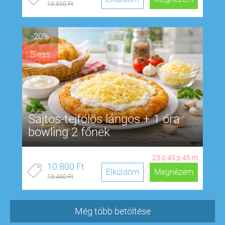
13.590 Ft
-20%
Siess
Sajtos-tejfölös lángos + 1 óra
bowling 2 főnek
23
ó
45
p
44
m
10.800 Ft
Elküldöm
Megnézem
13.480 Ft
Még több betöltése