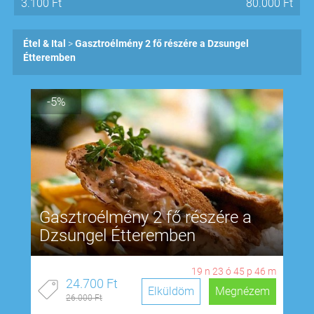
3.100
Ft
80.000
Ft
Étel & Ital
Gasztroélmény 2 fő részére a Dzsungel
Étteremben
-5%
Gasztroélmény 2 fő részére a
Dzsungel Étteremben
19
n
23
ó
45
p
45
m
24.700 Ft
Elküldöm
Megnézem
26.000 Ft