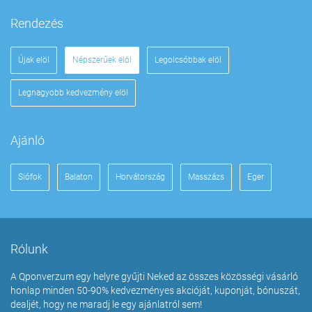
Rendezés
Újak elöl
Népszerűek elöl
Legolcsóbbak elöl
Legnagyobb kedvezmény elöl
Ajánló
Siófok
Balaton
Horvátország
Masszázs
Eger
Rólunk
A Qponverzum egy helyre gyűjti Neked az összes közösségi vásárló
honlap minden 50-90% kedvezményes akcióját, kuponját, bónuszát,
dealjét, hogy ne maradj le egy ajánlatról sem!