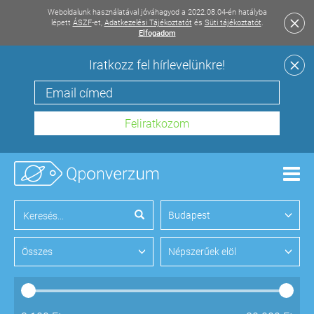
Weboldalunk használatával jóváhagyod a 2022.08.04-én hatályba
lépett
ÁSZF
-et,
Adatkezelési Tájékoztatót
és
Süti tájékoztatót
.
Elfogadom
Iratkozz fel hírlevelünkre!
Men
Budapest
Összes
Népszerűek elöl