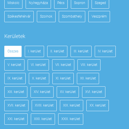
Miskolc
Nyíregyháza
Pécs
Sopron
Szeged
Székesfehérvár
Szolnok
Szombathely
Veszprém
Kerületek
Összes
I. kerület
II. kerület
III. kerület
IV. kerület
V. kerület
VI. kerület
VII. kerület
VIII. kerület
IX. kerület
X. kerület
XI. kerület
XII. kerület
XIII. kerület
XIV. kerület
XV. kerület
XVI. kerület
XVII. kerület
XVIII. kerület
XIX. kerület
XX. kerület
XXI. kerület
XXII. kerület
XXIII. kerület