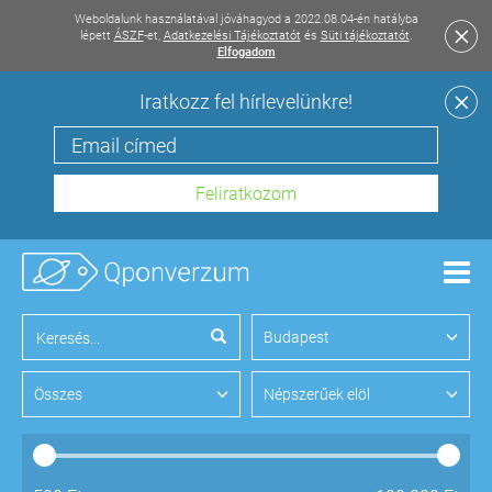
Weboldalunk használatával jóváhagyod a 2022.08.04-én hatályba
lépett
ÁSZF
-et,
Adatkezelési Tájékoztatót
és
Süti tájékoztatót
.
Elfogadom
Iratkozz fel hírlevelünkre!
Men
Budapest
Összes
Népszerűek elöl