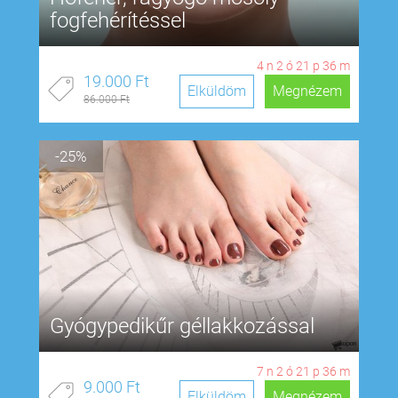
fogfehérítéssel
4
n
2
ó
21
p
35
m
19.000 Ft
Elküldöm
Megnézem
86.000 Ft
-25%
Gyógypedikűr géllakkozással
7
n
2
ó
21
p
35
m
9.000 Ft
Elküldöm
Megnézem