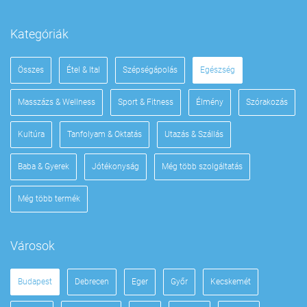
Kategóriák
Összes
Étel & Ital
Szépségápolás
Egészség
Masszázs & Wellness
Sport & Fitness
Élmény
Szórakozás
Kultúra
Tanfolyam & Oktatás
Utazás & Szállás
Baba & Gyerek
Jótékonyság
Még több szolgáltatás
Még több termék
Városok
Budapest
Debrecen
Eger
Győr
Kecskemét