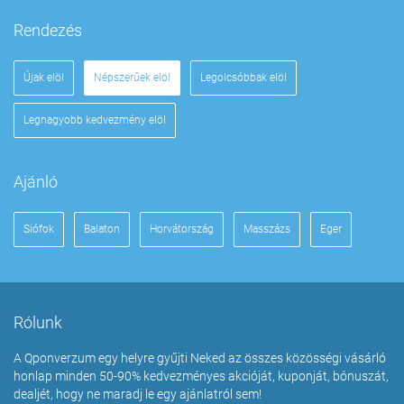
Rendezés
Újak elöl
Népszerűek elöl
Legolcsóbbak elöl
Legnagyobb kedvezmény elöl
Ajánló
Siófok
Balaton
Horvátország
Masszázs
Eger
Rólunk
A Qponverzum egy helyre gyűjti Neked az összes közösségi vásárló
honlap minden 50-90% kedvezményes akcióját, kuponját, bónuszát,
dealjét, hogy ne maradj le egy ajánlatról sem!