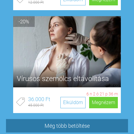
12.000 Ft
-20%
Vírusos szemölcs eltávolítása
6
n
2
ó
21
p
35
m
36.000 Ft
Elküldöm
Megnézem
45.000 Ft
Még több betöltése