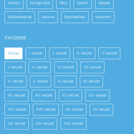
Miskolc
Nyíregyháza
Pécs
Sopron
Szeged
Székesfehérvár
Szolnok
Szombathely
Veszprém
Kerületek
Összes
I. kerület
II. kerület
III. kerület
IV. kerület
V. kerület
VI. kerület
VII. kerület
VIII. kerület
IX. kerület
X. kerület
XI. kerület
XII. kerület
XIII. kerület
XIV. kerület
XV. kerület
XVI. kerület
XVII. kerület
XVIII. kerület
XIX. kerület
XX. kerület
XXI. kerület
XXII. kerület
XXIII. kerület