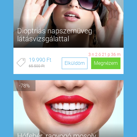
Dioptriás napszemüveg
látásvizsgálattal
3
n
2
ó
21
p
35
m
19.990 Ft
Elküldöm
Megnézem
65.500 Ft
-78%
Hófehér, ragyogó mosoly