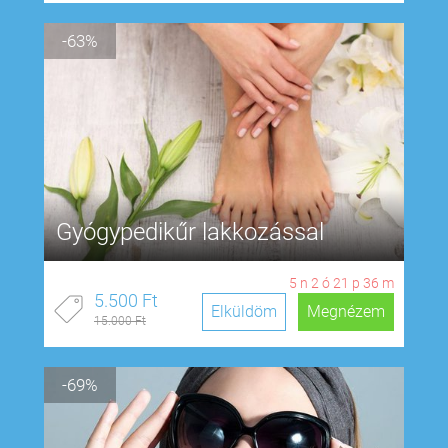
-63%
Gyógypedikűr lakkozással
5
n
2
ó
21
p
35
m
5.500 Ft
Elküldöm
Megnézem
15.000 Ft
-69%