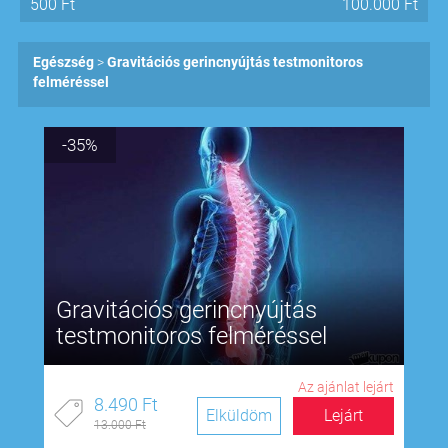
500
Ft
100.000
Ft
Egészség
Gravitációs gerincnyújtás testmonitoros
felméréssel
-35%
Gravitációs gerincnyújtás
testmonitoros felméréssel
Az ajánlat lejárt
8.490 Ft
Elküldöm
Lejárt
13.000 Ft