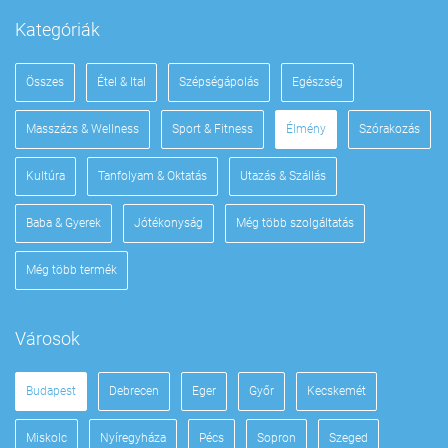
Kategóriák
Összes
Étel & Ital
Szépségápolás
Egészség
Masszázs & Wellness
Sport & Fitness
Élmény
Szórakozás
Kultúra
Tanfolyam & Oktatás
Utazás & Szállás
Baba & Gyerek
Jótékonyság
Még több szolgáltatás
Még több termék
Városok
Budapest
Debrecen
Eger
Győr
Kecskemét
Miskolc
Nyíregyháza
Pécs
Sopron
Szeged