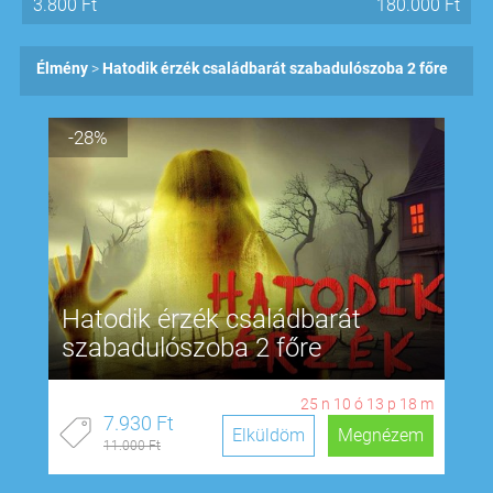
3.800
Ft
180.000
Ft
Élmény
Hatodik érzék családbarát szabadulószoba 2 főre
-28%
Hatodik érzék családbarát
szabadulószoba 2 főre
25
n
10
ó
13
p
18
m
7.930 Ft
Elküldöm
Megnézem
11.000 Ft