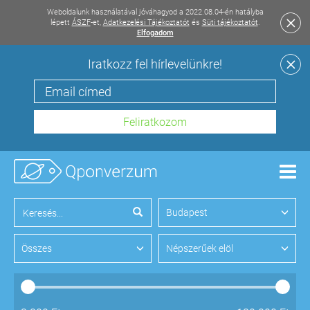
Weboldalunk használatával jóváhagyod a 2022.08.04-én hatályba
lépett
ÁSZF
-et,
Adatkezelési Tájékoztatót
és
Süti tájékoztatót
.
Elfogadom
Iratkozz fel hírlevelünkre!
Men
Budapest
Összes
Népszerűek elöl