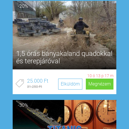
-20%
1,5 órás bányakaland quadokkal
és terepjáróval
10
ó
13
p
17
m
25.000 Ft
Elküldöm
Megnézem
31.250 Ft
-30%