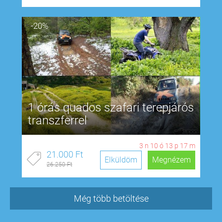
-20%
1 órás quados szafari terepjárós
transzferrel
3
n
10
ó
13
p
17
m
21.000 Ft
Elküldöm
Megnézem
26.250 Ft
Még több betöltése