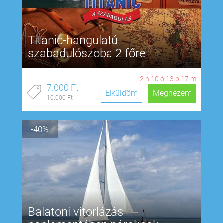
Titanic-hangulatú
szabadulószoba 2 főre
2
n
10
ó
13
p
17
m
7.000 Ft
Elküldöm
Megnézem
10.000 Ft
-40%
Balatoni vitorlázás