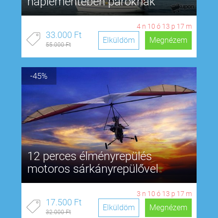
naplementében pároknak
4
n
10
ó
13
p
17
m
33.000 Ft
Elküldöm
Megnézem
55.000 Ft
-45%
12 perces élményrepülés
motoros sárkányrepülővel
3
n
10
ó
13
p
17
m
17.500 Ft
Elküldöm
Megnézem
32.000 Ft