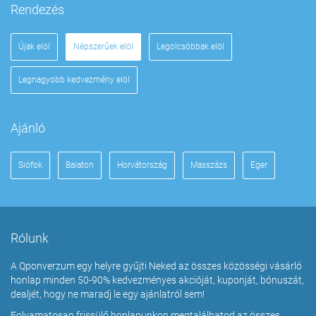
Rendezés
Újak elöl
Népszerűek elöl
Legolcsóbbak elöl
Legnagyobb kedvezmény elöl
Ajánló
Siófok
Balaton
Horvátország
Masszázs
Eger
Rólunk
A Qponverzum egy helyre gyűjti Neked az összes közösségi vásárló
honlap minden 50-90% kedvezményes akcióját, kuponját, bónuszát,
dealjét, hogy ne maradj le egy ajánlatról sem!
Folyamatosan frissülő honlapunkon megtalálhatod az összes