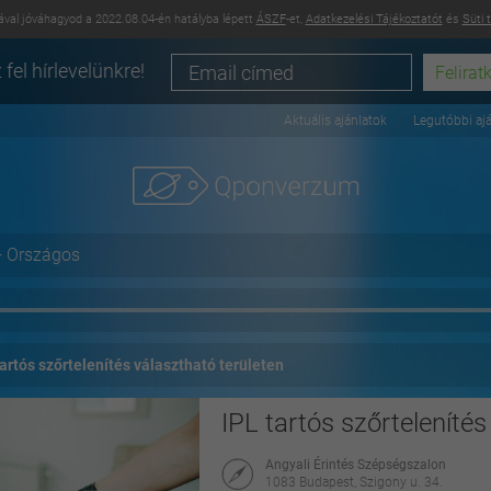
val jóváhagyod a 2022.08.04-én hatályba lépett
ÁSZF
-et,
Adatkezelési Tájékoztatót
és
Süti 
 fel hírlevelünkre!
Aktuális ajánlatok
Legutóbbi aj
+ Országos
tartós szőrtelenítés választható területen
IPL tartós szőrtelenítés
Angyali Érintés Szépségszalon
1083 Budapest, Szigony u. 34.