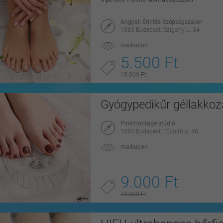
Angyali Érintés Szépségszalon
1083 Budapest, Szigony u. 34.
maikupon
5.500 Ft
15.000 Ft
Gyógypedikűr géllakkoz
Pinkmontage stúdió
1094 Budapest, Tűzoltó u. 46.
maikupon
9.000 Ft
12.000 Ft