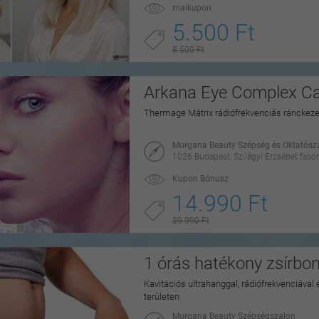
maikupon
5.500 Ft
8.500 Ft
Arkana Eye Complex Ca
Thermage Mátrix rádiófrekvenciás ránckezel
Morgana Beauty Szépség és Oktatósz
1026 Budapest, Szilágyi Erzsébet fasor
Kupon Bónusz
14.990 Ft
39.990 Ft
1 órás hatékony zsírbon
Kavitációs ultrahanggal, rádiófrekvenciával
területen
Morgana Beauty Szépségszalon