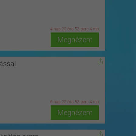
4
n
ap
22
ó
ra
53
p
erc
2
m
p
Megnézem
ással
6
n
ap
22
ó
ra
53
p
erc
2
m
p
Megnézem