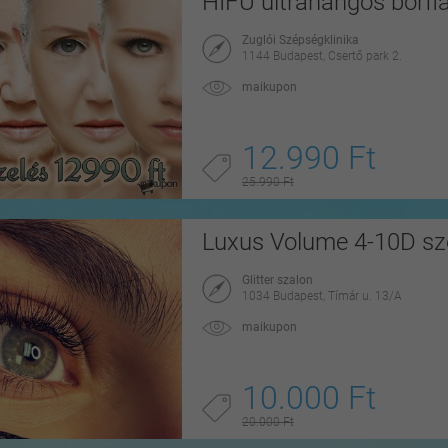
HIFU ultrahangos bőrfia
Zuglói Szépségklinika
1144 Budapest, Csertő park 2.
maikupon
12.990 Ft
25.990 Ft
Luxus Volume 4-10D sze
Glitter szalon
1034 Budapest, Tímár u. 13/A
maikupon
10.000 Ft
20.000 Ft