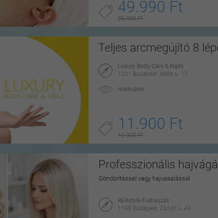
49.990 Ft
95.000 Ft
Teljes arcmegújító 8 lé
Luxury Body Care & Nails
1201 Budapest, Átlós u. 17.
maikupon
11.900 Ft
19.900 Ft
Professzionális hajvágá
Göndörítéssel vagy hajvasalással
REAstyle Fodrászat
1145 Budapest, Zsinór u. 43.