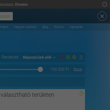
tájékoztatót
.
Elfogadom
ánlatok
Hogyan működik
Blog
Rólunk
Kapcsolat
Rendezés:
Népszerűek elöl
100.000
Ft
Bezár
 választható területen