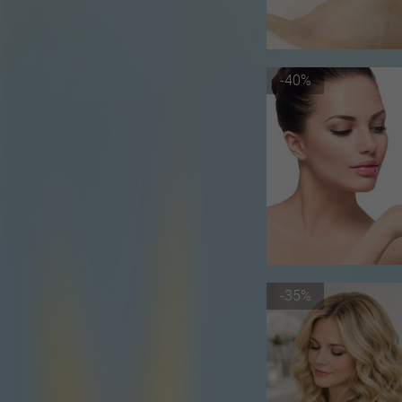
-40%
-35%