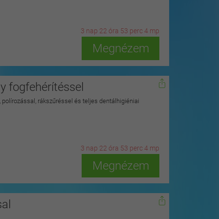
3
n
ap
22
ó
ra
53
p
erc
2
m
p
Megnézem
 fogfehérítéssel
polírozással, rákszűréssel és teljes dentálhigiéniai
3
n
ap
22
ó
ra
53
p
erc
2
m
p
Megnézem
al