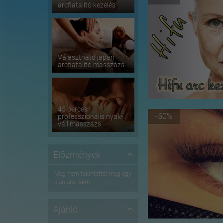
arcfiatalító kezelés
Választható japán
arcfiatalító masszázs
45 perces
-50%
professzionális nyak-
váll masszázs
Előzmények
Még nem tekintettél meg egy
ajánlatot sem
Ajánló