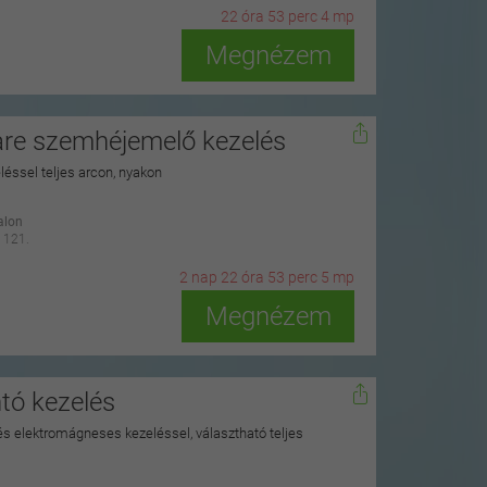
22
ó
ra
53
p
erc
2
m
p
Megnézem
re szemhéjemelő kezelés
éssel teljes arcon, nyakon
alon
 121.
2
n
ap
22
ó
ra
53
p
erc
3
m
p
Megnézem
tó kezelés
 és elektromágneses kezeléssel, választható teljes