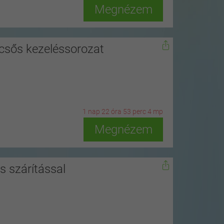
Megnézem
pcsős kezeléssorozat
1
n
ap
22
ó
ra
53
p
erc
2
m
p
Megnézem
s szárítással