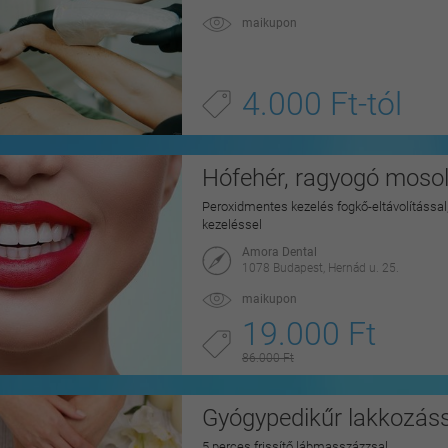
maikupon
4.000 Ft-tól
Hófehér, ragyogó mosoly
Peroxidmentes kezelés fogkő-eltávolítással, 
kezeléssel
Amora Dental
1078 Budapest, Hernád u. 25.
maikupon
19.000 Ft
86.000 Ft
Gyógypedikűr lakkozáss
5 perces frissítő lábmasszázzsal