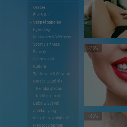
Összes
Étel & Ital
Szépségápolás
Egészség
Masszázs & Wellness
Sport & Fitness
-78%
Élmény
Szórakozás
Kultúra
Tanfolyam & Oktatás
Utazás & Szállás
Belföldi utazás
Külföldi utazás
Baba & Gyerek
Jótékonyság
-63%
Még több szolgáltatás
Még több termék