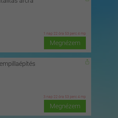
talítás arcra
1
n
ap
22
ó
ra
53
p
erc
2
m
p
Megnézem
mpillaépítés
3
n
ap
22
ó
ra
53
p
erc
2
m
p
Megnézem