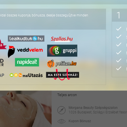
23.000 Ft
1
oldal összes kuponja, bónusza, dealje összegyűjtve minden
Választható japán arcfi
50-60 percben
Angyali Érintés Szépségszalon
1083 Budapest, Szigony u. 34.
maikupon
8.100 Ft
20.000 Ft
Beautamed HIFU PEN arc
Teljes arcon
Morgana Beauty Szépségszalon
1026 Budapest, Szilágyi Erzsébet fasor
Kupon Bónusz