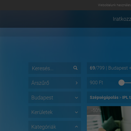
Weboldalunk használatá
Iratkozz
69
/
799
|
Budapest
Árszűrő
900
Ft
Budapest
Szépségápolás
IPL 
-50%
Kerületek
Kategóriák