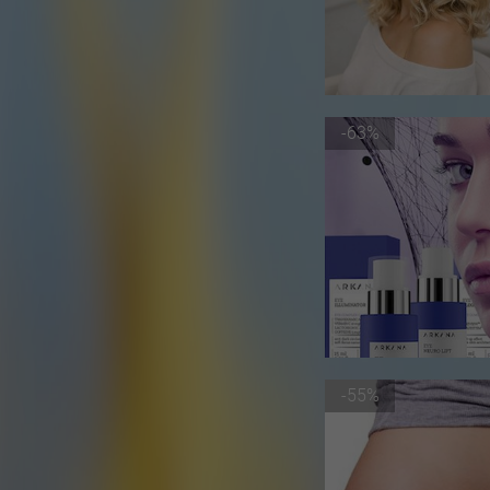
-63%
-55%