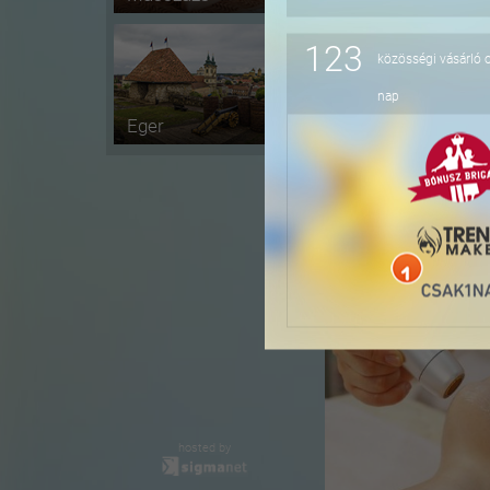
123
közösségi vásárló 
-60%
nap
Eger
-47%
hosted by