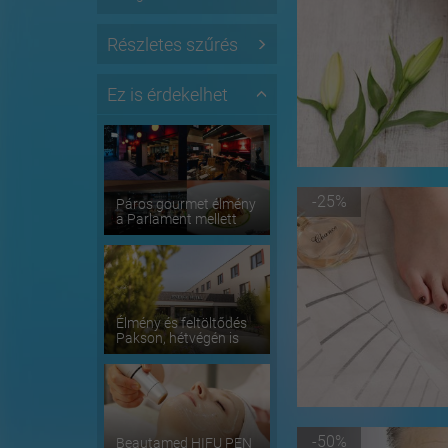
Részletes szűrés
Ez is érdekelhet
-25%
Páros gourmet élmény
a Parlament mellett
Élmény és feltöltődés
Pakson, hétvégén is
-50%
Beautamed HIFU PEN